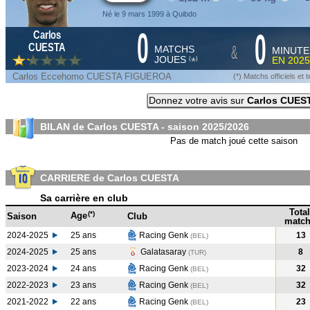
Né le 9 mars 1999 à Quibdo
0
0
Carlos
&
CUESTA
MATCHS
MINUTE
JOUES
EN
2025
*
(
)
Carlos Eccehomo CUESTA FIGUEROA
(*) Matchs officiels e
Donnez votre avis sur
Carlos CUES
BILAN de Carlos CUESTA - saison
2025/2026
Pas de match joué cette saison
CARRIERE de Carlos CUESTA
Sa carrière en club
Total
(*)
Age
Saison
Club
match
2024-2025
25 ans
Racing Genk
13
(BEL
)
2024-2025
25 ans
Galatasaray
8
(TUR
)
2023-2024
24 ans
Racing Genk
32
(BEL
)
2022-2023
23 ans
Racing Genk
32
(BEL
)
2021-2022
22 ans
Racing Genk
23
(BEL
)