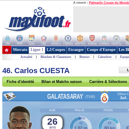
A retenir :
Palmarès Coupe du Mond
OM
PSG
Lyon
Lille
Monaco
Chelsea
Man Utd
Arsenal
Liverpool
ManCity
Ba
+ de clubs
Mercato
Ligue 1
L2/Coupes
Etranger
Coupe d'Europe
Les B
Actualité
|
Résultats & Classement
|
Buteurs
|
Calendrier
|
Equipe
46. Carlos CUESTA
L
Fiche d'identité
Bilan et Matchs saison
Carrière & Sélections
Début Co
GALATASARAY
(TUR)
Juil.
AGE
TAILLE
POIDS
26
46%
79%
ans
1,82 m
80 kg