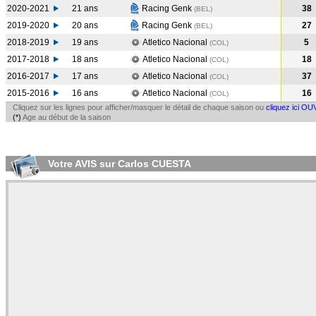
2020-2021
21 ans
Racing Genk
38
(BEL
)
2019-2020
20 ans
Racing Genk
27
(BEL
)
2018-2019
19 ans
Atletico Nacional
5
(COL
)
2017-2018
18 ans
Atletico Nacional
18
(COL
)
2016-2017
17 ans
Atletico Nacional
37
(COL
)
2015-2016
16 ans
Atletico Nacional
16
(COL
)
Cliquez sur les lignes pour afficher/masquer le détail de chaque saison ou
cliquez ici OU
(*)
Age au début de la saison
Votre AVIS sur Carlos CUESTA