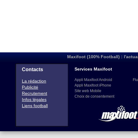
Maxifoot (100% Football) : l'actua
Services Maxifoot
Contacts
Appli Maxifoot Android
Flu
La rédaction
Appli Maxifoot iPhone
Publicité
Site web Mobile
Recrutement
Choix de consentement
Infos légales
Liens football