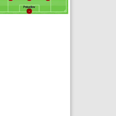
Pokatilov
-