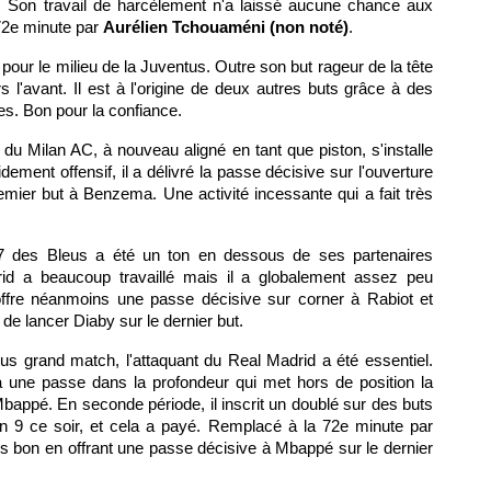
es. Son travail de harcèlement n'a laissé aucune chance aux
72e minute par
Aurélien Tchouaméni (non noté)
.
pour le milieu de la Juventus. Outre son but rageur de la tête
rs l'avant. Il est à l'origine de deux autres buts grâce à des
es. Bon pour la confiance.
 du Milan AC, à nouveau aligné en tant que piston, s'installe
ment offensif, il a délivré la passe décisive sur l'ouverture
emier but à Benzema. Une activité incessante qui a fait très
 des Bleus a été un ton en dessous de ses partenaires
adrid a beaucoup travaillé mais il a globalement assez peu
offre néanmoins une passe décisive sur corner à Rabiot et
 de lancer Diaby sur le dernier but.
lus grand match, l'attaquant du Real Madrid a été essentiel.
à une passe dans la profondeur qui met hors de position la
bappé. En seconde période, il inscrit un doublé sur des buts
n 9 ce soir, et cela a payé. Remplacé à la 72e minute par
rès bon en offrant une passe décisive à Mbappé sur le dernier