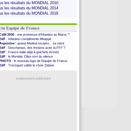
us les résultats du MONDIAL 2010
us les résultats du MONDIAL 2014
us les résultats du MONDIAL 2018
ctu Equipe de France
CdM 2030
: une promesse d'Infantino au Maroc ?
EdF
: Infantino complimente Mbappé
Argentine
: quand Medina recadre... sa mère
EdF
: Deschamps, des frictions avec la FFF ?
EdF
: France-Italie déjà à guichets fermés
EdF
: le Mondial, Olise sort du silence
PHOTO
: le nouveau logo de l'équipe de France
EdF
: Trezeguet valide le choix Zidane
EdF
: Zidane et l'argent, les mots de Diallo
EdF
: Zidane pense déjà à un retour de Mendy
EdF
: le message de Mbappé à Zidane
emplacement publicitaire
EdF
: les mots de Genesio pour Zidane
VIDEO
: Zidane a rencontré les supporters
EdF
: Zidane soutient Christophe Gleizes
EdF
: depuis le Real, Zidane n'a pas chômé
Voir toutes les brèves