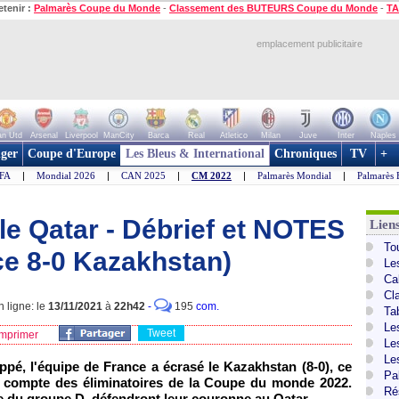
etenir :
Palmarès Coupe du Monde
-
Classement des BUTEURS Coupe du Monde
-
TA
emplacement publicitaire
n Utd
Arsenal
Liverpool
ManCity
Barca
Real
Atletico
Milan
Juve
Inter
Naples
ger
Coupe d'Europe
Les Bleus & International
Chroniques
TV
+
IFA
|
Mondial 2026
|
CAN 2025
|
CM 2022
|
Palmarès Mondial
|
Palmarès 
le Qatar - Débrief et NOTES
Lien
To
ce 8-0 Kazakhstan)
Le
Ca
Cl
 ligne: le
13/11/2021
à
22h42
-
195
com.
Ta
Le
Tweet
mprimer
Le
Le
pé, l'équipe de France a écrasé le Kazakhstan (8-0), ce
Pa
e compte des éliminatoires de la Coupe du monde 2022.
Ré
te du groupe D, défendront leur couronne au Qatar.