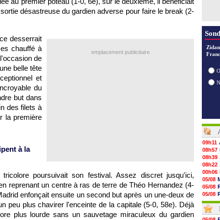
e au premier poteau (1-0, 6e), sur le deuxième, il bénéficiait
 sortie désastreuse du gardien adverse pour faire le break (2-
Sond
ce desserrait
ces chauffé à
Zidan
emplacement publicitaire
Franc
l'occasion de
'une belle tête
O
ceptionnel et
incroyable du
ndre but dans
n des filets à
r la première
09h11
pent à la
08h57
08h39
08h22
00h06
tricolore poursuivait son festival. Assez discret jusqu'ici,
05/08
e en reprenant un centre à ras de terre de Théo Hernandez (4-
05/08
l Madrid enfonçait ensuite un second but après un une-deux de
05/08
05/08
 peu plus chavirer l'enceinte de la capitale (5-0, 58e). Déjà
05/08
encore plus lourde sans un sauvetage miraculeux du gardien
05/08
05/08