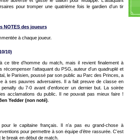
ense adverse et glisse le ballon pour Mbappé. L'attaquant
rsaires pour tromper une quatrième fois le gardien d'un tir
s NOTES des joueurs
ommentée à chaque joueur.
10/10)
 ce titre d'homme du match, mais il revient finalement à
as récompenser l'attaquant du PSG, auteur d'un quadruplé et
l, le Parisien, poussé par son public au Parc des Princes, a
ce à ses pauvres adversaires. Il a fait preuve de classe en
 penalty du 7-0 avant d'enfoncer un dernier but. La soirée
les acclamations du public. Il ne pouvait pas mieux faire !
en Yedder (non noté)
.
our le capitaine français. Il n'a pas eu grand-chose à
terventions pour permettre à son équipe d'être rassurée. C'est
t le break en début de match.