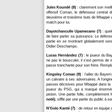
Jules Koundé (8)
: clairement son meil
offensif Coman, le défenseur central 
deuxième et troisième buts de Mbappé vi
match pour lui.
Dayotchanculle Upamecano (7)
: quel
de faire parler sa puissance. Le défens
partie en se montrant globalement ser
Didier Deschamps.
Lucas Hernández (7)
: le joueur du Bay
ne pas le bousculer, il s'est permis de 
passe tranchante pour son frère. Rempl
Kingsley Coman (9)
: l'ailier du Bayer
un calvaire à ses adversaires. A l'origi
passes décisives pour Mbappé dans la p
joueur du PSG, qui a marqué énorméme
piston. Une partie folle, complètement
noté)
, sifflé par une partie du public à s
N'Golo Kanté (7)
: de retour en équipe d