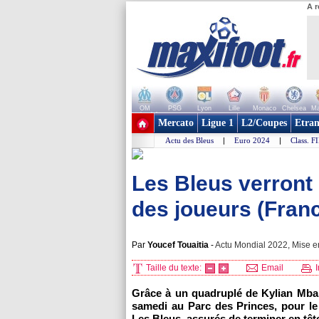
A r
OM
PSG
Lyon
Lille
Monaco
Chelsea
Ma
+ de clubs
Mercato
Ligue 1
L2/Coupes
Etran
Actu des Bleus
|
Euro 2024
|
Class. F
Les Bleus verront 
des joueurs (Fran
Par
Youcef Touaitia
-
Actu Mondial 2022, Mise en
Taille du texte:
Email
I
Grâce à un quadruplé de Kylian Mbap
samedi au Parc des Princes, pour l
Les Bleus, assurés de terminer en tê