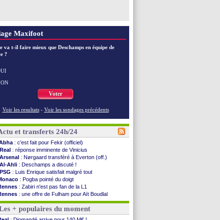
age Maxifoot
e va t-il faire mieux que Deschamps en équipe de
e ?
UI
NON
Voter
Voir les resultats
-
Voir les sondages précédents
Actu et transferts 24h/24
Abha
: c'est fait pour Fekir (officiel)
Real
: réponse imminente de Vinicius
Arsenal
: Nørgaard transféré à Everton (off.)
Al-Ahli
: Deschamps a discuté !
PSG
: Luis Enrique satisfait malgré tout
Monaco
: Pogba pointé du doigt
Rennes
: Zabiri n'est pas fan de la L1
Rennes
: une offre de Fulham pour Aït Boudlal
VIDEO
: Thomasson et Cresswell réconciliés
Les + populaires du moment
Dunkerque
: Nzonzi avait des pistes en L1
Lyon
: Mangala sur le départ
Real
: Diomandé arrive pour 140 M€ !