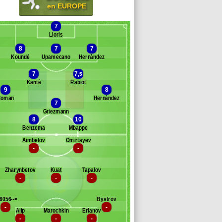
en EUROPE
7
Lloris
8
7
7
Koundé
Upamecano
Hernández
7
7
,5
Kanté
Rabiot
Banc des remplaçants
France
9
8
Coman
Hernández
7
Griezmann
8
10
Benzema
Mbappe
Aimbetov
Omirtayev
-
-
Banc des remplaçants
Kazakhstan
Zharynbetov
Kuat
Tapalov
-
-
-
6056-->
Bystrov
-
-
Alip
Marochkin
Erlanov
-
-
-