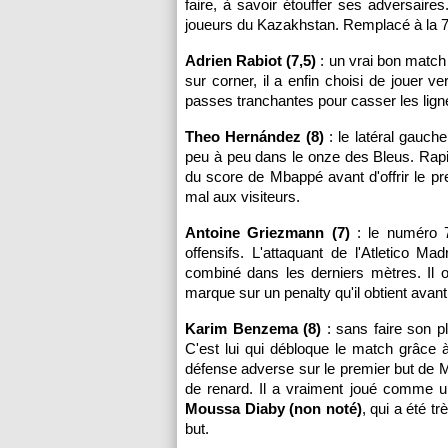
faire, à savoir étouffer ses adversair
joueurs du Kazakhstan. Remplacé à la 
Adrien Rabiot (7,5)
: un vrai bon match 
sur corner, il a enfin choisi de jouer ve
passes tranchantes pour casser les lign
Theo Hernández (8)
: le latéral gauche
peu à peu dans le onze des Bleus. Rapide
du score de Mbappé avant d'offrir le pr
mal aux visiteurs.
Antoine Griezmann (7)
: le numéro 7
offensifs. L'attaquant de l'Atletico M
combiné dans les derniers mètres. Il 
marque sur un penalty qu'il obtient avant
Karim Benzema (8)
: sans faire son p
C'est lui qui débloque le match grâce 
défense adverse sur le premier but de M
de renard. Il a vraiment joué comme u
Moussa Diaby (non noté)
, qui a été t
but.