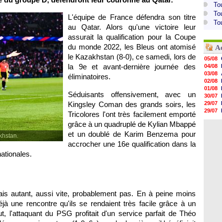
To
To
L'équipe de France défendra son titre
To
au Qatar. Alors qu'une victoire leur
assurait la qualification pour la Coupe
du monde 2022, les Bleus ont atomisé
A
le Kazakhstan (8-0), ce samedi, lors de
05/08
la 9e et avant-dernière journée des
04/08
03/08
éliminatoires.
02/08
01/08
Séduisants offensivement, avec un
30/07
Kingsley Coman des grands soirs, les
29/07
29/07
Tricolores l'ont très facilement emporté
29/07
grâce à un quadruplé de Kylian Mbappé
29/07
et un doublé de Karim Benzema pour
28/07
khstan.
28/07
accrocher une 16e qualification dans la
28/07
ationales.
28/07
28/07
Mais autant, aussi vite, probablement pas. En à peine moins
déjà une rencontre qu'ils se rendaient très facile grâce à un
 l'attaquant du PSG profitait d'un service parfait de Théo