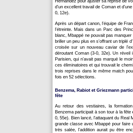
Hernandez pour ajuster sa reprise de volé
d'un excellent travail de Coman et d'une
0, 12e).
Après un départ canon, l'équipe de Fran
l'étreinte. Mais dans un Parc des Prin
blanc, Mbappé ne pouvait pas manquer 
briller un peu plus en s'offrant un triplé d
croisée sur un nouveau caviar de l'ex
déroutant Coman (3-0, 32e). Un réveil 
Parisien, qui n'avait pas marqué le moi
ces éliminatoires et qui trouvait le chemi
trois reprises dans le même match pou
fois en 52 sélections.
Benzema, Rabiot et Griezmann partici
fête
Au retour des vestiaires, la formation 
Benzema participait à son tour à la fêt
0, 55e). Bien lancé, l'attaquant du Rea
grande classe avec Mbappé pour faire un
très salée, l'addition aurait pu être 