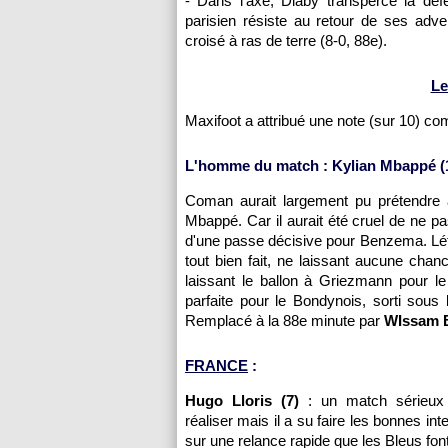
- Dans l'axe, Diaby transperce la déf
parisien résiste au retour de ses adve
croisé à ras de terre (8-0, 88e).
Le
Maxifoot a attribué une note (sur 10) c
L'homme du match : Kylian Mbappé (
Coman aurait largement pu prétendre à
Mbappé. Car il aurait été cruel de ne p
d'une passe décisive pour Benzema. Léta
tout bien fait, ne laissant aucune chan
laissant le ballon à Griezmann pour le
parfaite pour le Bondynois, sorti sous 
Remplacé à la 88e minute par
WIssam B
FRANCE
:
Hugo Lloris (7)
: un match sérieux p
réaliser mais il a su faire les bonnes in
sur une relance rapide que les Bleus fon