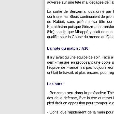
adverse sur une tête mal dégagée de Tay
La sortie de Benzema, ovationné par l
contraire, les Bleus continuaient de pilonn
de Rabiot, sans pitié sur sa tête sur 
Kazakhstan puisque Griezmann transforma
84e), tandis que Mbappé y allait de son
qualifie pour la Coupe du monde au Qata
La note du match : 7/10
Il n'y avait qu'une équipe ce soir. Face à 
demi-mesure en proposant une copie parf
l'équipe de France n'a pas toujours écr
ont fait le travail, et plus encore, pour r
Les buts :
- Benzema sert dans la profondeur Thé
dos de la défense, lève la tête et reme
pied droit en opposition pour tromper le
- Lloris joue rapidement de la main pour