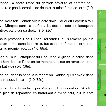
vancer la sortie ratée du gardien adverse et centrer pour
ne rate pas l'occasion de doubler la mise à ras de terre (2-0,
uvelle fois Coman sur le côté droit. L'ailier du Bayern a tout
uve Mbappé dans la surface. La tête croisée de l'attaquant
lov, battu sur sa droite (3-0, 32e).
s la profondeur pour Théo Hernandez, qui s'arrache pour le
is se remet dans le sens du but et centre à ras de terre pour
F
R
r au premier poteau (4-0, 55e).
A
N
C
E
ce au but. L'attaquant du Real Madrid glisse le ballon dans
du hors-jeu. Le Parisien se montre altruiste en remettant pour
 but vide (5-0, 58e).
K
A
corner dans la boîte. A la réception, Rabiot, qui s'envole dans
Z
A
K
ante sous la barre (6-0, 75e).
H
S
T
A
hé dans la surface par Vasilyev. L'attaquant de l'Atletico
N
e pied de réparation en marquant à mi-hauteur, sur le côté
60