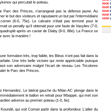
kenov qui percutait le poteau.
05/08
05/08
05/08
05/08
05/08
e Parc des Princes, n'arrangeait pas la défense jaune. Au
05/08
05/08
05/08
er le but des visiteurs et rajoutaient un but par l'intermédiaire
05/08
04/08
corner (6-0, 75e). Le calvaire n'était pas terminé pour le
05/08
04/08
05/08
it un penalty qu'il obtenait pour une faute de Vasyliev (7-0,
04/08
05/08
 quadruplé après un caviar de Diaby (8-0, 88e). La France se
05/08
r avec la manière !
05/08
05/08
05/08
05/08
une formation très, trop faible, les Bleus n'ont pas fait dans la
aite. Une très belle victoire qui reste appréciable puisque
asé son adversaire malgré l'écart de niveau. Les Tricolores
égaler le Parc des Princes.
o Hernandez. Le latéral gauche du Milan AC plonge dans le
t immédiatement le ballon en retrait pour Mbappé, qui met son
 gardien adverse au premier poteau (1-0, 6e).
 Koundé, qui voit Coman partir dans la profondeur. L'ailier du