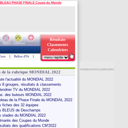
BLEAU PHASE FINALE Coupe du Monde
Résultats
Bayern
Dortmund
Classements
Calendriers
Euro
|
Ballon d'Or
|
emplacement publicitaire
s de la rubrique MONDIAL 2022
ute l'actualité du MONDIAL 2022
s 8 groupes, résultats & classements
lendrier TV du MONDIAL 2022
as. des buteurs MONDIAL 2022
bleau de la Phase Finale du MONDIAL 2022
s fiches des 32 équipes
s BLEUS de Deschamps
s stades du MONDIAL 2022
lmarès des Coupes du Monde
sultats des qualifications CM'2022