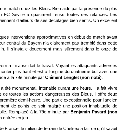
leur match chez les Bleus. Bien aidé par la présence du plus
du FC Séville a quasiment réussi toutes ses relances. Les
ennent d'ailleurs de ses décalages bien sentis. Un excellent
ques interventions approximatives en début de match avant
eur central du Bayern n'a clairement pas tremblé dans cette
ein. Il s'installe doucement mais sûrement dans le onze de
ern a lui aussi fait le travail. Voyant les attaquants adverses
monter plus haut et est à l'origine du quatrième but avec une
acé à la 79e minute par
Clément Lenglet (non noté)
.
n a été monumental. Intenable durant une heure, il a fait vivre
ne de toutes les actions dangereuses des Bleus, il offre deux
remière demi-heure. Une partie exceptionnelle pour l'ancien
nt de points ce soir malgré une position inhabituelle de
 folle. Remplacé à la 79e minute par
Benjamin Pavard (non
on entrée en jeu.
e France, le milieu de terrain de Chelsea a fait ce qu'il savait