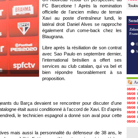
FC Barcelone ! Après la nomination
Toulo
officielle de l'ancien milieu de terrain
Xavi au poste d'entraîneur lundi, le
Sond
latéral droit Daniel Alves se rapproche
Zidan
également d'un come-back chez les
Franc
Blaugrana.
O
Libre après la résiliation de son contrat
avec Sao Paulo en septembre dernier,
l'international brésilien a offert ses
services au club catalan, qui va bel et
bien répondre favorablement à sa
proposition.
Ac
08/08
08/08
08/08
irigeants du Barça devaient se rencontrer pour discuter d'une
08/08
08/08
atalogne était aussi conditionné à l'accord de Xavi. Et d'après
08/08
vendredi, le technicien espagnol a donné son aval pour cette
08/08
08/08
08/08
08/08
tives mais aussi la personnalité du défenseur de 38 ans, le
08/08