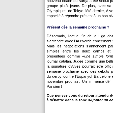
nouveau coach du Barça a été séduit par
groupe plutôt jeune. De plus, avec sa 
Olympiques de Tokyo l'été dernier, Al
capacité à répondre présent à un bon ni
Présent dès la semaine prochaine ?
Désormais, l'actuel 9e de la Liga doi
s'entendre avec l'Auriverde concernant s
Mais les négociations s'annoncent par
simples entre les deux camps e
présentées comme «
une simple forma
journal catalan. Jugée comme une belle
la signature d'Alves pourrait être offic
semaine prochaine avec des débuts pot
du derby contre l'Espanyol Barcelone 
novembre prochain. Un immense défi p
Parisien !
Que pensez-vous du retour attendu de 
à débattre dans la zone «
Ajouter un c