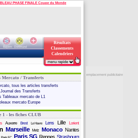
BLEAU PHASE FINALE Coupe du Monde
Résultats
Bayern
Dortmund
Classements
Calendriers
emplacement publicitaire
s Mercato / Transferts
cato, tous les articles transferts
 Journal des Transferts
s Tableaux mercato de L1
bleaux mercato Europe
e 1 - les fiches CLUB
Lille
Lens
s
Auxerre
Lorient
Brest
Le Havre
n
Marseille
Monaco
Nantes
Metz
Paris SG
Rennes
Strasbourg
Paris FC