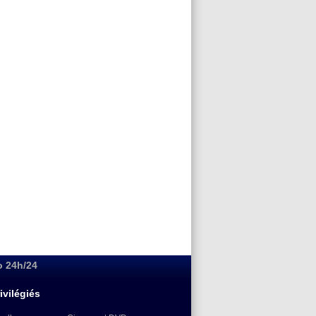
o 24h/24
ivilégiés