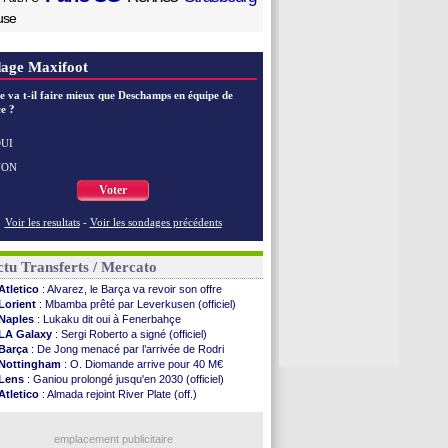
use
age Maxifoot
e va t-il faire mieux que Deschamps en équipe de
e ?
UI
NON
Voter
Voir les resultats
-
Voir les sondages précédents
tu Transferts / Mercato
Atletico
: Alvarez, le Barça va revoir son offre
Lorient
: Mbamba prêté par Leverkusen (officiel)
Naples
: Lukaku dit oui à Fenerbahçe
LA Galaxy
: Sergi Roberto a signé (officiel)
Barça
: De Jong menacé par l’arrivée de Rodri
Nottingham
: O. Diomande arrive pour 40 M€
Lens
: Ganiou prolongé jusqu'en 2030 (officiel)
Atletico
: Almada rejoint River Plate (off.)
Monaco
: Camara a la cote en Angleterre
Amical
: encore une défaite pour Strasbourg
OM
: la piste Goore en attaque
emplacement publicitaire