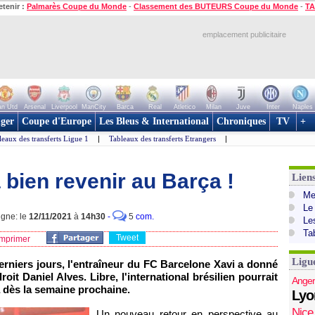
etenir :
Palmarès Coupe du Monde
-
Classement des BUTEURS Coupe du Monde
-
TA
emplacement publicitaire
n Utd
Arsenal
Liverpool
ManCity
Barca
Real
Atletico
Milan
Juve
Inter
Naples
ger
Coupe d'Europe
Les Bleus & International
Chroniques
TV
+
leaux des transferts Ligue 1
|
Tableaux des transferts Etrangers
|
 bien revenir au Barça !
Lien
Mer
Le
igne: le
12/11/2021
à
14h30
-
5
com.
Le
Ta
Tweet
mprimer
Ligu
niers jours, l'entraîneur du FC Barcelone Xavi a donné
oit Daniel Alves. Libre, l'international brésilien pourrait
Anger
a dès la semaine prochaine.
Lyo
Nice
Un nouveau retour en perspective au