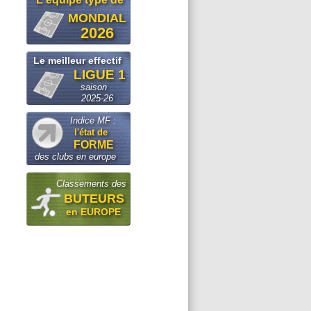
MONDIAL
2026
Le meilleur effectif
LIGUE 1
saison
2025-26
Indice MF :
l'état de
FORME
des clubs en europe
Classements des
BUTEURS
en EUROPE