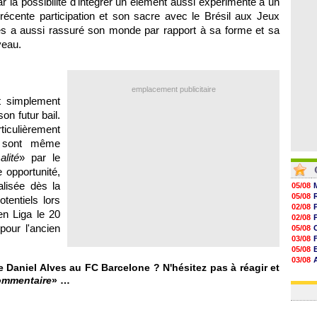
 la possibilité d'intégrer un élément aussi expérimenté à un
08/08
récente participation et son sacre avec le Brésil aux Jeux
08/08
08/08
ves a aussi rassuré son monde par rapport à sa forme et sa
08/08
veau.
emplacement publicitaire
t simplement
on futur bail.
ticulièrement
t sont même
lité
» par le
 opportunité,
ialisée dès la
05/08
05/08
entiels lors
02/08
en Liga le 20
02/08
our l'ancien
05/08
03/08
05/08
03/08
Daniel Alves au FC Barcelone ? N'hésitez pas à réagir et
03/08
ommentaire
» …
03/08