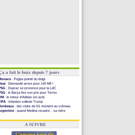
PSG
: ça négocie avec le Barça pour Torres
Arsenal
: c'est signé pour Guimaraes (officiel)
Newcastle
: Guimarães, le club se défend
PSG
: une deuxième offre pour Suzuki
Voir toutes les brèves
Ça a fait le buzz depuis 7 jours
Monaco
: Pogba pointé du doigt
Real
: Diomandé arrive pour 140 M€ !
PSG
: Dupraz se prononce pour la LdC
PSG
: le Barça fixe son prix pour Torres
OM
: le retour d'Adidas est acté
FIFA
: Infantino sollicite Trump
Bordeaux
: des clubs de N1 montent au créneau
Argentine
: quand Medina recadre... sa mère
Real
: le démenti de Leipzig pour Diomandé
OM
: Paixão attire un 2e club anglais
A SUIVRE
L'equipe type de