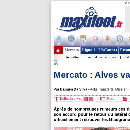
A r
OM
PSG
Lyon
Lille
Monaco
Chelsea
Ma
+ de clubs
Mercato
Ligue 1
L2/Coupes
Etran
Actualité
|
Journal des Transferts
|
Tab
Mercato : Alves va
Par
Damien Da Silva
-
Actu Transferts, Mise en l
Taille du texte:
Email
I
Après de nombreuses rumeurs ces der
son accord pour le retour du latéral dr
officiellement retrouver les Blaugran