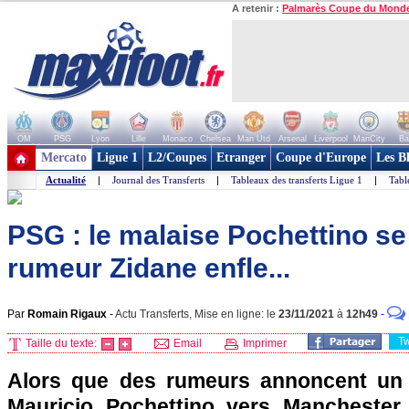
A retenir :
Palmarès Coupe du Mond
OM
PSG
Lyon
Lille
Monaco
Chelsea
Man Utd
Arsenal
Liverpool
ManCity
Ba
+ de clubs
Mercato
Ligue 1
L2/Coupes
Etranger
Coupe d'Europe
Les B
Actualité
|
Journal des Transferts
|
Tableaux des transferts Ligue 1
|
Tabl
PSG : le malaise Pochettino se
rumeur Zidane enfle...
Par
Romain Rigaux
-
Actu Transferts, Mise en ligne: le
23/11/2021
à
12h49
-
T
Taille du texte:
Email
Imprimer
Alors que des rumeurs annoncent un 
Mauricio Pochettino vers Manchester