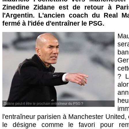
Zinedine Zidane est de retour à Par
l'Argentin. L'ancien coach du Real M
fermé à l'idée d'entraîner le PSG.
Ma
ser
ban
Ge
cet
? L
alo
ann
he
Zidane peut-il être le prochain entraîneur du PSG ?
i
l'entraîneur parisien à Manchester United,
le désigne comme le favori pour re