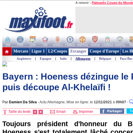
A retenir :
Palmarès Coupe du Mond
OM
PSG
Lyon
Lille
Monaco
Chelsea
Man Utd
Arsenal
Liverpool
ManCity
Ba
+ de clubs
Mercato
Ligue 1
L2/Coupes
Etranger
Coupe d'Europe
Les B
Angleterre
|
Espagne
|
Italie
|
Allemagne
|
Belgique
|
Pays-Bas
Bayern : Hoeness dézingue le 
puis découpe Al-Khelaïfi !
Par
Damien Da Silva
-
Actu Allemagne, Mise en ligne: le
12/11/2021
à
09h07
-
T
Taille du texte:
Email
Imprimer
Toujours président d'honneur du B
Hoeness s'est totalement lâché concern