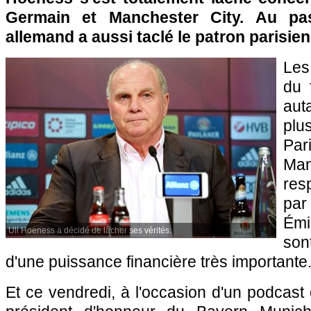
Germain et Manchester City. Au pas
allemand a aussi taclé le patron parisien
Le
du 
aut
plu
Par
Ma
res
pa
Émi
Uli Hoeness a décidé de lâcher ses vérités.
son
d'une puissance financière très importante
Et ce vendredi, à l'occasion d'un podcast 