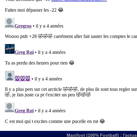
Maxifoot (100% Football) : l'actua