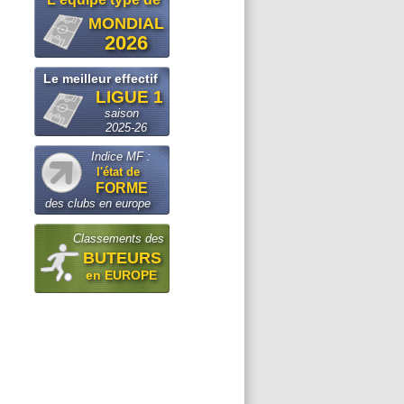
MONDIAL
2026
Le meilleur effectif
LIGUE 1
saison
2025-26
Indice MF :
l'état de
FORME
des clubs en europe
Classements des
BUTEURS
en EUROPE