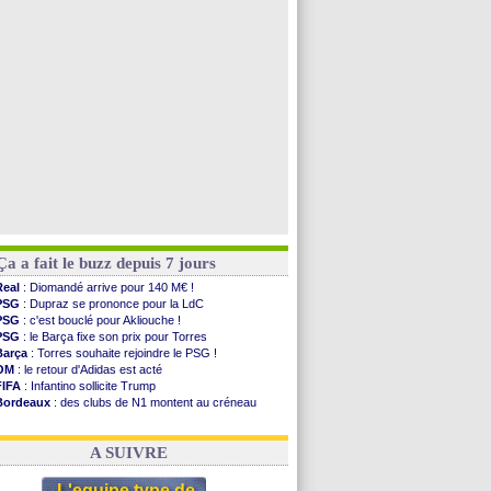
PSG
: Nsoki va signer en Croatie
Arsenal
: Naples vise Gabriel Jesus
Real
: Mastantuono prêté à la Fiorentina (off.)
Man City
: accord avec le Barça pour Rodri ?
Voir toutes les brèves
Ça a fait le buzz depuis 7 jours
Real
: Diomandé arrive pour 140 M€ !
PSG
: Dupraz se prononce pour la LdC
PSG
: c'est bouclé pour Akliouche !
PSG
: le Barça fixe son prix pour Torres
Barça
: Torres souhaite rejoindre le PSG !
OM
: le retour d'Adidas est acté
FIFA
: Infantino sollicite Trump
Bordeaux
: des clubs de N1 montent au créneau
Argentine
: quand Medina recadre... sa mère
Real
: le démenti de Leipzig pour Diomandé
A SUIVRE
L'equipe type de