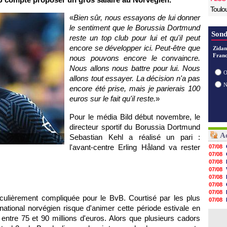
Toulo
«
Bien sûr, nous essayons de lui donner
le sentiment que le Borussia Dortmund
Sond
reste un top club pour lui et qu'il peut
encore se développer ici. Peut-être que
Zidan
Franc
nous pouvons encore le convaincre.
Nous allons nous battre pour lui. Nous
O
allons tout essayer. La décision n'a pas
encore été prise, mais je parierais 100
euros sur le fait qu'il reste.
»
Pour le média Bild début novembre, le
directeur sportif du Borussia Dortmund
Ac
Sebastian Kehl a réalisé un pari :
l'avant-centre Erling Håland va rester
07/08
07/08
07/08
07/08
07/08
07/08
07/08
iculièrement compliquée pour le BvB. Courtisé par les plus
07/08
national norvégien risque d'animer cette période estivale en
07/08
07/08
e entre 75 et 90 millions d'euros. Alors que plusieurs cadors
07/08