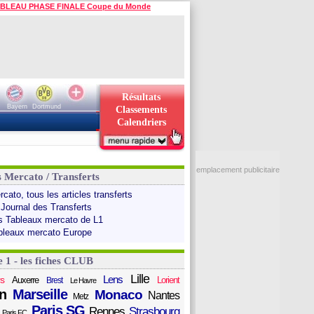
BLEAU PHASE FINALE Coupe du Monde
Résultats
Bayern
Dortmund
Classements
Calendriers
emplacement publicitaire
s Mercato / Transferts
cato, tous les articles transferts
 Journal des Transferts
s Tableaux mercato de L1
bleaux mercato Europe
e 1 - les fiches CLUB
Lille
Lens
s
Auxerre
Lorient
Brest
Le Havre
n
Marseille
Monaco
Nantes
Metz
Paris SG
Rennes
Strasbourg
Paris FC