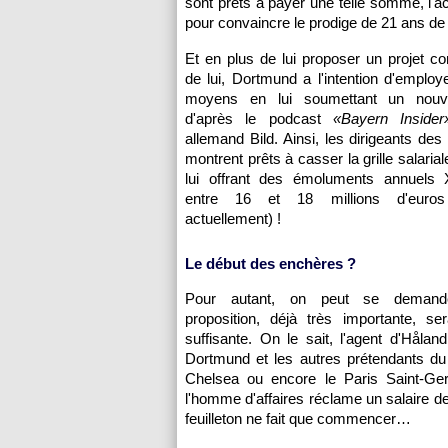
sont prêts à payer une telle somme, l'a
pour convaincre le prodige de 21 ans de 
Et en plus de lui proposer un projet con
de lui, Dortmund a l'intention d'employ
moyens en lui soumettant un nouve
d'après le podcast
«Bayern Insid
allemand Bild. Ainsi, les dirigeants de
montrent prêts à casser la grille salaria
lui offrant des émoluments annuels
entre 16 et 18 millions d'euro
actuellement) !
Le début des enchères ?
Pour autant, on peut se demand
proposition, déjà très importante, se
suffisante. On le sait, l'agent d'Håla
Dortmund et les autres prétendants du 
Chelsea ou encore le Paris Saint-Germ
l'homme d'affaires réclame un salaire de 
feuilleton ne fait que commencer…