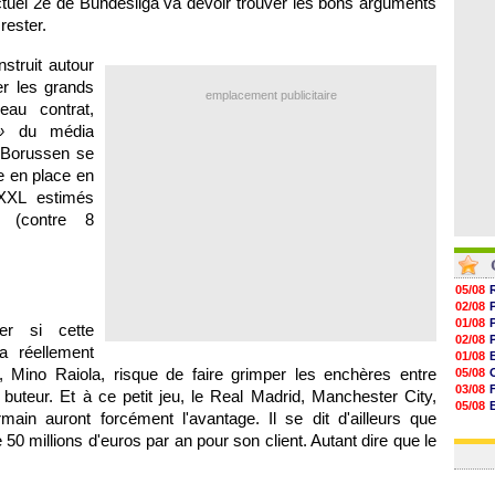
ctuel 2e de Bundesliga va devoir trouver les bons arguments
07/08
rester.
07/08
07/08
07/08
struit autour
er les grands
emplacement publicitaire
au contrat,
er»
du média
s Borussen se
le en place en
 XXL estimés
s (contre 8
05/08
02/08
01/08
er si cette
02/08
ra réellement
01/08
nd, Mino Raiola, risque de faire grimper les enchères entre
05/08
03/08
buteur. Et à ce petit jeu, le Real Madrid, Manchester City,
05/08
ain auront forcément l'avantage. Il se dit d'ailleurs que
03/08
50 millions d'euros par an pour son client. Autant dire que le
03/08