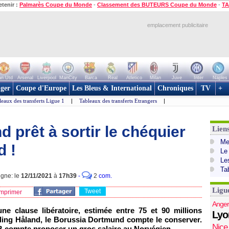
etenir :
Palmarès Coupe du Monde
-
Classement des BUTEURS Coupe du Monde
-
TA
emplacement publicitaire
n Utd
Arsenal
Liverpool
ManCity
Barca
Real
Atletico
Milan
Juve
Inter
Naples
ger
Coupe d'Europe
Les Bleus & International
Chroniques
TV
+
leaux des transferts Ligue 1
|
Tableaux des transferts Etrangers
|
 prêt à sortir le chéquier
Lien
Mer
d !
Le
Le
Ta
igne: le
12/11/2021
à
17h39
-
2
com.
Ligu
Tweet
mprimer
Anger
une clause libératoire, estimée entre 75 et 90 millions
Lyo
rling Håland, le Borussia Dortmund compte le conserver.
Nice
vB compte proposer un gros salaire au Norvégien.