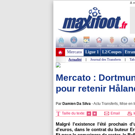
A r
OM
PSG
Lyon
Lille
Monaco
Chelsea
Ma
+ de clubs
Mercato
Ligue 1
L2/Coupes
Etran
Actualité
|
Journal des Transferts
|
Tab
Mercato : Dortmund
pour retenir Hålan
Par
Damien Da Silva
-
Actu Transferts, Mise en l
Taille du texte:
Email
I
Malgré l'existence l'été prochain d'
d'euros, dans le contrat du buteur E
Et pour le convaincre de rester, le B