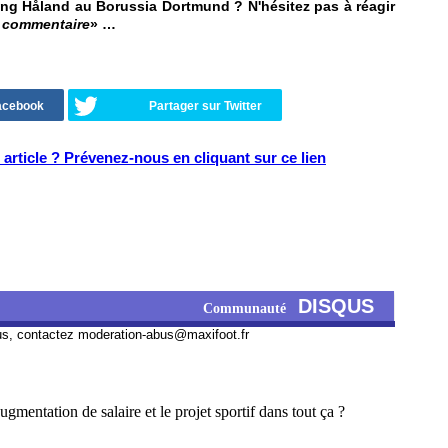
ing Håland au Borussia Dortmund ? N'hésitez pas à réagir
n commentaire
» …
Facebook
Partager sur Twitter
article ? Prévenez-nous en cliquant sur ce lien
DISQUS
Communauté
us, contactez
moderation-abus@maxifoot.fr