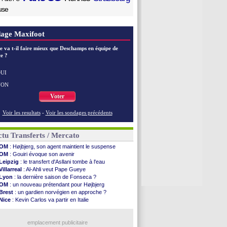
use
age Maxifoot
e va t-il faire mieux que Deschamps en équipe de
e ?
UI
NON
Voter
Voir les resultats
-
Voir les sondages précédents
tu Transferts / Mercato
OM
: Højbjerg, son agent maintient le suspense
OM
: Gouiri évoque son avenir
Leipzig
: le transfert d'Asllani tombe à l'eau
Villarreal
: Al-Ahli veut Pape Gueye
Lyon
: la dernière saison de Fonseca ?
OM
: un nouveau prétendant pour Højbjerg
Brest
: un gardien norvégien en approche ?
Nice
: Kevin Carlos va partir en Italie
Leganés
: c'est signé pour Luca Zidane (off.)
Atletico
: Ruggeri en route pour Aston Villa
Lyon
: Mangala prêté à Getafe (officiel)
emplacement publicitaire