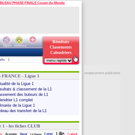
BLEAU PHASE FINALE Coupe du Monde
Résultats
Bayern
Dortmund
Classements
Calendriers
ubs
|
emplacement publicitaire
s FRANCE - Ligue 1
ualité de la Ligue 1
sultats & classement de la L1
assement des buteurs de L1
lendrier L1 complet
lmarès de la Ligue 1
bleau des transfert de la L1
e 1 - les fiches CLUB
Lille
Lens
s
Auxerre
Lorient
Brest
Le Havre