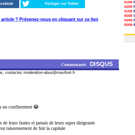
01/08
Facebook
Partager sur Twitter
02/08
01/08
05/08
article ? Prévenez-nous en cliquant sur ce lien
03/08
05/08
03/08
03/08
DISQUS
Communauté
us, contactez
moderation-abus@maxifoot.fr