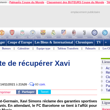
etenir :
Palmarès Coupe du Monde
-
Classement des BUTEURS Coupe du Monde
-
TA
emplacement publicitaire
n Utd
Arsenal
Liverpool
ManCity
Barca
Real
Atletico
Milan
Juve
Inter
Naples
ger
Coupe d'Europe
Les Bleus & International
Chroniques
TV
+
Buteurs
|
Calendrier
|
Equipe type
|
Tableau Transferts
|
Palmarès
|
Les Cl
te de récupérer Xavi
Lien
Act
Ré
Cl
Ca
e
14/11/2021
à
21h26
-
60
com.
Pa
Ta
Tweet
mprimer
int-Germain, Xavi Simons réclame des garanties sportives
Ligu
ants. En attendant, le FC Barcelone se tient à l'affût pour
Anger
a Masia.