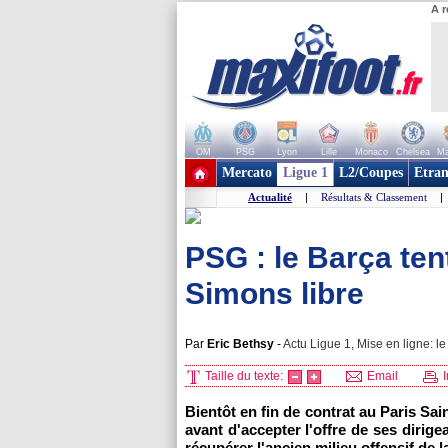
A r
OM
PSG
Lyon
Lille
Monaco
Chelsea
Ma
+ de clubs
Mercato
Ligue 1
L2/Coupes
Etran
Actualité
|
Résultats & Classement
|
PSG : le Barça ten
Simons libre
Par
Eric Bethsy
-
Actu Ligue 1, Mise en ligne: l
Taille du texte:
Email
I
Bientôt en fin de contrat au Paris Sa
avant d'accepter l'offre de ses dirige
récupérer l'ancien milieu offensif de l