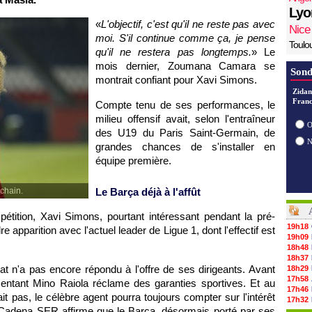
Lyo
«
L'objectif, c'est qu'il ne reste pas avec
Nice
moi. S'il continue comme ça, je pense
Toulo
qu'il ne restera pas longtemps.
» Le
mois dernier, Zoumana Camara se
Sond
montrait confiant pour Xavi Simons.
Zidan
Franc
Compte tenu de ses performances, le
milieu offensif avait, selon l'entraîneur
O
des U19 du Paris Saint-Germain, de
grandes chances de s'installer en
équipe première.
ochain.
Le Barça déjà à l'affût
étition, Xavi Simons, pourtant intéressant pendant la pré-
19h18
 apparition avec l'actuel leader de Ligue 1, dont l'effectif est
19h09
18h48
18h37
at n'a pas encore répondu à l'offre de ses dirigeants. Avant
18h29
17h58
sentant Mino Raiola réclame des garanties sportives. Et au
17h46
t pas, le célèbre agent pourra toujours compter sur l'intérêt
17h32
 Cadena SER affirme que le Barça, désormais porté par ses
17h16