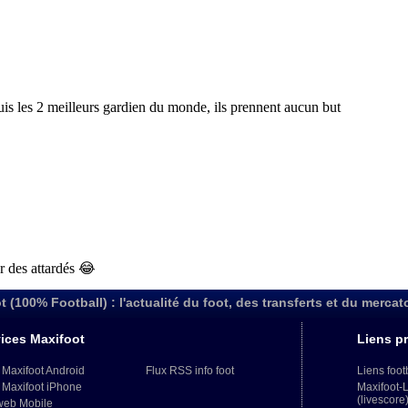
t (100% Football) : l'actualité du foot, des transferts et du mercat
ices Maxifoot
Liens pr
 Maxifoot Android
Flux RSS info foot
Liens foot
 Maxifoot iPhone
Maxifoot-
(livescore
web Mobile