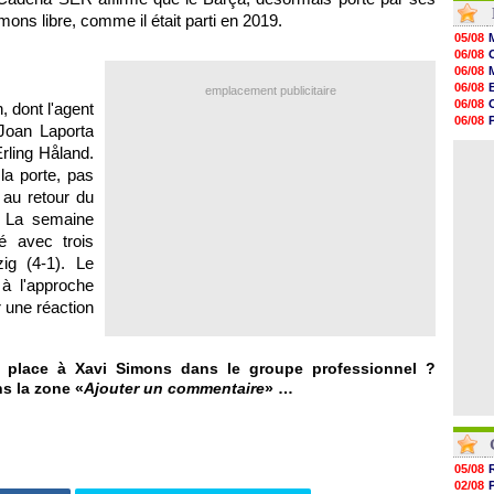
16h59
mons libre, comme il était parti en 2019.
16h37
05/08
16h33
06/08
16h27
06/08
16h22
06/08
emplacement publicitaire
16h07
06/08
, dont l'agent
15h46
06/08
 Joan Laporta
15h41
06/08
15h20
rling Håland.
06/08
14h55
la porte, pas
14h38
au retour du
14h19
13h56
. La semaine
13h35
ué avec trois
13h12
ig (4-1). Le
à l'approche
r une réaction
ne place à Xavi Simons dans le groupe professionnel ?
ns la zone «
Ajouter un commentaire
» …
05/08
02/08