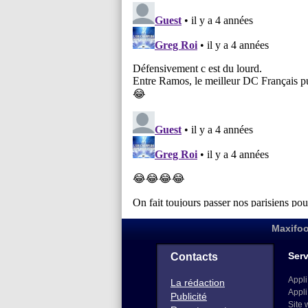
Maxifoo
Serv
Contacts
Appli
La rédaction
Appli
Publicité
Site 