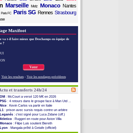
n
Marseille
Monaco
Nantes
Metz
Paris SG
Rennes
Strasbourg
Paris FC
use
age Maxifoot
e va t-il faire mieux que Deschamps en équipe de
e ?
UI
NON
Voter
Voir les resultats
-
Voir les sondages précédents
Actu et transferts 24h/24
OM
: McCourt a versé 120 M€ en 2026
PSG
: 4 retours dans le groupe face à Man Utd ...
Nice
: Kevin Carlos va partir en Italie
L1
: prison avec sursis requis contre un arbitre
Leganés
: c'est signé pour Luca Zidane (off.)
Atletico
: Ruggeri en route pour Aston Villa
Monaco
: Filipe Luis soutient Biereth
Lyon
: Mangala prêté à Getafe (officiel)
PSG
: Nsoki va signer en Croatie