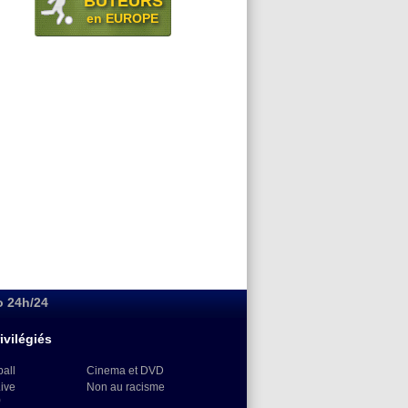
BUTEURS
en EUROPE
o 24h/24
ivilégiés
ball
Cinema et DVD
Live
Non au racisme
)