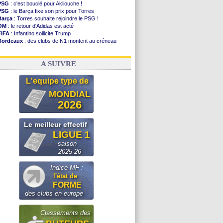
PSG
: c'est bouclé pour Akliouche !
PSG
: le Barça fixe son prix pour Torres
Barça
: Torres souhaite rejoindre le PSG !
OM
: le retour d'Adidas est acté
FIFA
: Infantino sollicite Trump
Bordeaux
: des clubs de N1 montent au créneau
Argentine
: quand Medina recadre... sa mère
Real
: le démenti de Leipzig pour Diomandé
A SUIVRE
L'equipe type de
MONDIAL
2026
Le meilleur effectif
LIGUE 1
saison
2025-26
Indice MF :
l'état de
FORME
des clubs en europe
Classements des