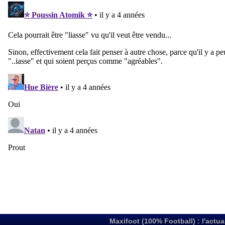
Maxifoot (100% Football) : l'actua