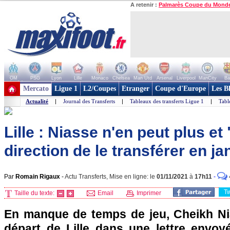
A retenir :
Palmarès Coupe du Mond
OM
PSG
Lyon
Lille
Monaco
Chelsea
Man Utd
Arsenal
Liverpool
ManCity
Ba
+ de clubs
Mercato
Ligue 1
L2/Coupes
Etranger
Coupe d'Europe
Les B
Actualité
|
Journal des Transferts
|
Tableaux des transferts Ligue 1
|
Tabl
Lille : Niasse n'en peut plus et
direction de le transférer en ja
Par
Romain Rigaux
-
Actu Transferts, Mise en ligne: le
01/11/2021
à
17h11
-
T
Taille du texte:
Email
Imprimer
En manque de temps de jeu, Cheikh Ni
départ de Lille dans une lettre envoyé