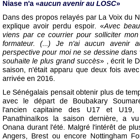
Niase n'a «
aucun avenir au LOSC
»
Dans des propos relayés par La Voix du Nor
explique avoir perdu espoir. «
Avec beau
viens par ce courrier pour solliciter mo
formateur. (...) Je n'ai aucun aveni
perspective pour moi ne se dessine dans v
souhaite le plus grand succès
» , écrit le
saison, n'était apparu que deux fois ave
arrivée en 2016.
Le Sénégalais pensait obtenir plus de temp
avec le départ de Boubakary Soumaré
l'ancien capitaine des U17 et U19,
Panathinaïkos la saison dernière, a 
Onana durant l'été. Malgré l'intérêt de pl
Angers, Brest ou encore Nottingham For