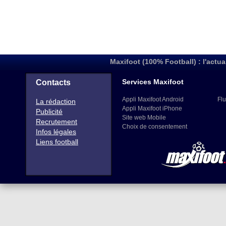
Maxifoot (100% Football) : l'actua
Services Maxifoot
Contacts
Appli Maxifoot Android
Flu
La rédaction
Appli Maxifoot iPhone
Publicité
Site web Mobile
Recrutement
Choix de consentement
Infos légales
Liens football