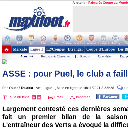
A retenir :
Palmarès Coupe du Mond
OM
PSG
Lyon
Lille
Monaco
Chelsea
Man Utd
Arsenal
Liverpool
ManCity
Ba
+ de clubs
Mercato
Ligue 1
L2/Coupes
Etranger
Coupe d'Europe
Les B
Actualité
|
Résultats & Classement
|
Buteurs
|
Calendrier
|
Equip
ASSE : pour Puel, le club a faill
Par
Youcef Touaitia
-
Actu Ligue 1, Mise en ligne: le
18/11/2021
à
22h28
-
+
c
T
Taille du texte:
Email
Imprimer
Largement contesté ces dernières sema
fait un premier bilan de la saison
L'entraîneur des Verts a évoqué la diffic