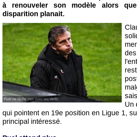
à renouveler son modèle alors qu
disparition planait.
Clau
sol
men
de
l'e
res
pos
ma
sai
Puel ne lâche rien avec les Verts.
Un 
qui pointent en 19e position en Ligue 1, su
principal intéressé.