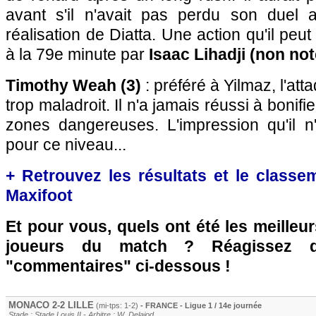
avant s'il n'avait pas perdu son duel 
réalisation de Diatta. Une action qu'il peut
à la 79e minute par
Isaac Lihadji (non not
Timothy Weah (3)
: préféré à Yilmaz, l'att
trop maladroit. Il n'a jamais réussi à bonifi
zones dangereuses. L'impression qu'il n
pour ce niveau...
+ Retrouvez les résultats et le classe
Maxifoot
Et pour vous, quels ont été les meilleu
joueurs du match ? Réagissez 
"commentaires" ci-dessous !
MONACO
2-2
LILLE
(mi-tps: 1-2)
- FRANCE - Ligue 1 / 14e journée
Stade : Stade Louis II - Arbitre : W. Delajod