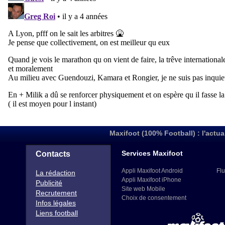
Maxifoot (100% Football) : l'actua
Services Maxifoot
Contacts
Appli Maxifoot Android
Flu
La rédaction
Appli Maxifoot iPhone
Publicité
Site web Mobile
Recrutement
Choix de consentement
Infos légales
Liens football