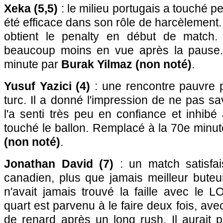
Xeka (5,5)
: le milieu portugais a touché pe
été efficace dans son rôle de harcèlement. C
obtient le penalty en début de match.
beaucoup moins en vue après la pause
minute par
Burak Yilmaz (non noté)
.
Yusuf Yazici (4)
: une rencontre pauvre po
turc. Il a donné l'impression de ne pas sa
l'a senti très peu en confiance et inhibé 
touché le ballon. Remplacé à la 70e minu
(non noté)
.
Jonathan David (7)
: un match satisfais
canadien, plus que jamais meilleur buteu
n'avait jamais trouvé la faille avec le 
quart est parvenu à le faire deux fois, ave
de renard après un long rush. Il aurait 