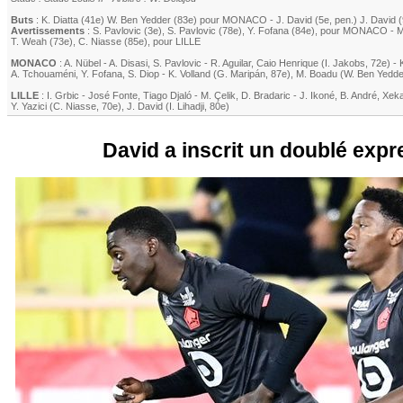
Buts
:
K. Diatta
(41e)
W. Ben Yedder
(83e) pour
MONACO
-
J. David
(5e, pen.)
J. David
(
Avertissements
:
S. Pavlovic
(3e)
,
S. Pavlovic
(78e)
,
Y. Fofana
(84e)
, pour
MONACO
-
M
T. Weah
(73e)
,
C. Niasse
(85e)
, pour
LILLE
MONACO
:
A. Nübel
-
A. Disasi
,
S. Pavlovic
-
R. Aguilar
,
Caio Henrique
(
I. Jakobs
, 72e)
-
A. Tchouaméni
,
Y. Fofana
,
S. Diop
-
K. Volland
(
G. Maripán
, 87e)
,
M. Boadu
(
W. Ben Yedde
LILLE
:
I. Grbic
-
José Fonte
,
Tiago Djaló
-
M. Çelik
,
D. Bradaric
-
J. Ikoné
,
B. André
,
Xek
Y. Yazici
(
C. Niasse
, 70e)
,
J. David
(
I. Lihadji
, 80e)
David a inscrit un doublé expre