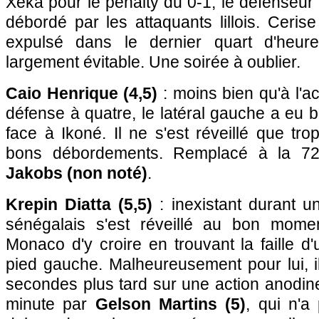
Xeka pour le penalty du 0-1, le défenseur 
débordé par les attaquants lillois. Cerise
expulsé dans le dernier quart d'heur
largement évitable. Une soirée à oublier.
Caio Henrique (4,5)
: moins bien qu'à l'
défense à quatre, le latéral gauche a eu
face à Ikoné. Il ne s'est réveillé que tr
bons débordements. Remplacé à la 7
Jakobs (non noté)
.
Krepin Diatta (5,5)
: inexistant durant un
sénégalais s'est réveillé au bon mome
Monaco d'y croire en trouvant la faille d
pied gauche. Malheureusement pour lui, i
secondes plus tard sur une action anodin
minute par
Gelson Martins (5)
, qui n'a