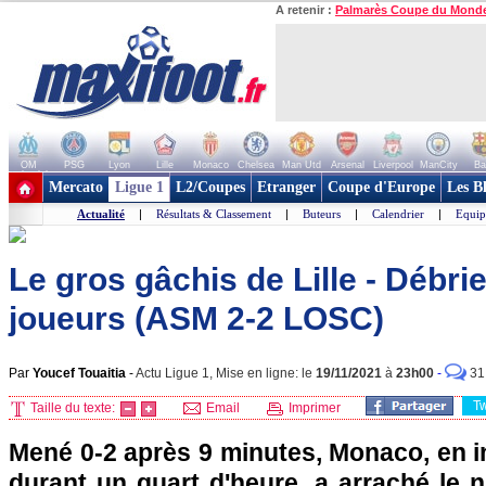
A retenir :
Palmarès Coupe du Mond
OM
PSG
Lyon
Lille
Monaco
Chelsea
Man Utd
Arsenal
Liverpool
ManCity
Ba
+ de clubs
Mercato
Ligue 1
L2/Coupes
Etranger
Coupe d'Europe
Les B
Actualité
|
Résultats & Classement
|
Buteurs
|
Calendrier
|
Equip
Le gros gâchis de Lille - Débr
joueurs (ASM 2-2 LOSC)
Par
Youcef Touaitia
-
Actu Ligue 1, Mise en ligne: le
19/11/2021
à
23h00
-
31
T
Taille du texte:
Email
Imprimer
Mené 0-2 après 9 minutes, Monaco, en i
durant un quart d'heure, a arraché le nu