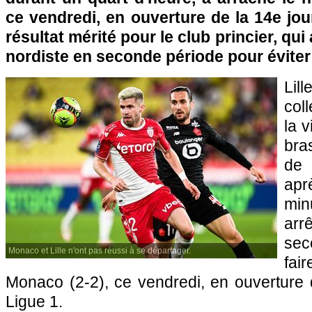
ce vendredi, en ouverture de la 14e jo
résultat mérité pour le club princier, qui 
nordiste en seconde période pour éviter 
Lil
coll
la v
bra
de
ap
min
ar
sec
Monaco et Lille n'ont pas réussi à se départager.
fa
Monaco (2-2), ce vendredi, en ouverture 
Ligue 1.