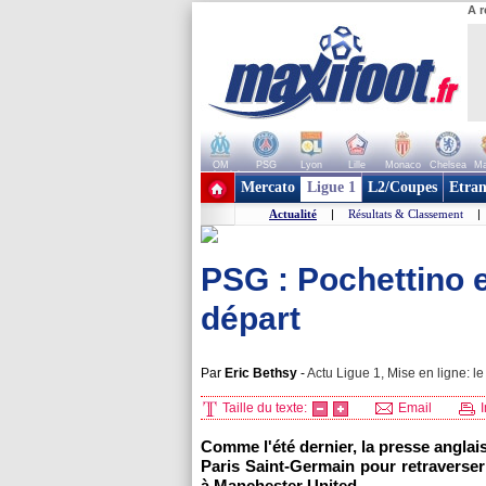
A r
OM
PSG
Lyon
Lille
Monaco
Chelsea
Ma
+ de clubs
Mercato
Ligue 1
L2/Coupes
Etran
Actualité
|
Résultats & Classement
|
PSG : Pochettino 
départ
Par
Eric Bethsy
-
Actu Ligue 1, Mise en ligne: l
Taille du texte:
Email
I
Comme l'été dernier, la presse anglais
Paris Saint-Germain pour retraverser 
à Manchester United.