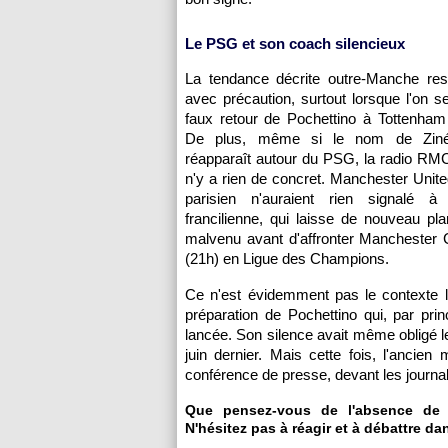
Le PSG et son coach silencieux
La tendance décrite outre-Manche res
avec précaution, surtout lorsque l'on s
faux retour de Pochettino à Tottenham l
De plus, même si le nom de Ziné
réapparaît autour du PSG, la radio RMC 
n'y a rien de concret. Manchester Unite
parisien n'auraient rien signalé à 
francilienne, qui laisse de nouveau pl
malvenu avant d'affronter Manchester 
(21h) en Ligue des Champions.
Ce n'est évidemment pas le contexte l'
préparation de Pochettino qui, par pri
lancée. Son silence avait même obligé le
juin dernier. Mais cette fois, l'anci
conférence de presse, devant les journal
Que pensez-vous de l'absence de 
N'hésitez pas à réagir et à débattre da