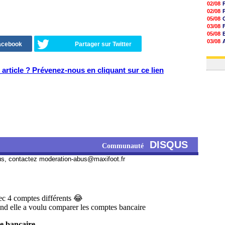
02/08
02/08
05/08
03/08
05/08
03/08
Facebook
Partager sur Twitter
03/08
03/08
article ? Prévenez-nous en cliquant sur ce lien
DISQUS
Communauté
us, contactez
moderation-abus@maxifoot.fr