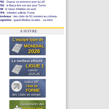
PSG
: Dupraz se prononce pour la LdC
PSG
: le Barça fixe son prix pour Torres
OM
: le retour d'Adidas est acté
FIFA
: Infantino sollicite Trump
Bordeaux
: des clubs de N1 montent au créneau
Argentine
: quand Medina recadre... sa mère
Real
: le démenti de Leipzig pour Diomandé
OM
: Paixão attire un 2e club anglais
A SUIVRE
L'equipe type de
MONDIAL
2026
Le meilleur effectif
LIGUE 1
saison
2025-26
Indice MF :
l'état de
FORME
des clubs en europe
Classements des