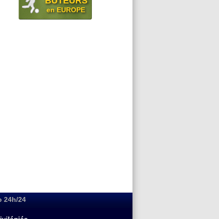
BUTEURS
en EUROPE
o 24h/24