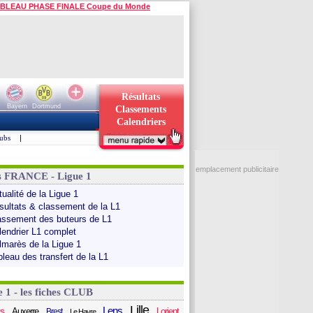
BLEAU PHASE FINALE Coupe du Monde
Résultats
Bayern
Dortmund
Classements
Calendriers
ubs
|
emplacement publicitaire
s FRANCE - Ligue 1
ualité de la Ligue 1
sultats & classement de la L1
assement des buteurs de L1
lendrier L1 complet
lmarès de la Ligue 1
bleau des transfert de la L1
e 1 - les fiches CLUB
Lille
Lens
s
Auxerre
Lorient
Brest
Le Havre