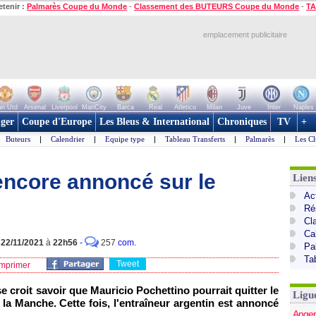
etenir :
Palmarès Coupe du Monde
-
Classement des BUTEURS Coupe du Monde
-
TA
emplacement publicitaire
n Utd
Arsenal
Liverpool
ManCity
Barca
Real
Atletico
Milan
Juve
Inter
Naples
ger
Coupe d'Europe
Les Bleus & International
Chroniques
TV
+
Buteurs
|
Calendrier
|
Equipe type
|
Tableau Transferts
|
Palmarès
|
Les Cl
encore annoncé sur le
Lien
Act
Ré
Cl
Ca
e
22/11/2021
à
22h56
-
257
com.
Pa
Ta
Tweet
mprimer
e croit savoir que Mauricio Pochettino pourrait quitter le
Ligu
la Manche. Cette fois, l'entraîneur argentin est annoncé
Anger