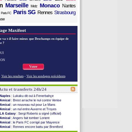
n
Marseille
Monaco
Nantes
Metz
Paris SG
Rennes
Strasbourg
Paris FC
use
age Maxifoot
e va t-il faire mieux que Deschamps en équipe de
e ?
UI
NON
Voter
Voir les resultats
-
Voir les sondages précédents
Actu et transferts 24h/24
Naples
: Lukaku dit oui à Fenerbahçe
Amical
: Brest arrache le nul contre Venise
Amical
: un nouveau nul pour Le Mans
Amical
: un nul entre Auxerre et Troyes
LA Galaxy
: Sergi Roberto a signé (officiel)
Amical
: Angers fait tomber Lorient
Amical
: le Paris FC corrigé par Mayence
Amical
: Rennes encore battu par Brentford
Amical
: Paris SG 1-1 Man Utd (fini)