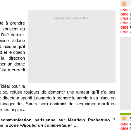
18h41
18h23
07/08
18h01
06/08
17h37
emplacement publicitaire
07/08
17h25
te à prendre
07/08
17h08
08/08
e souvient du
16h55
07/08
'été dernier.
16h31
08/08
16h11
dine Zidane
08/08
16h06
indique qu'il
15h48
d et le coach
15h41
15h21
la direction
15h14
aner un doute
14h59
City mercredi
idéal pour la
ncipe, refuse toujours de démentir une rumeur qu'il n'a pas
 directeur sportif Leonardo à prendre la parole à sa place en
en manager des Spurs sera contraint de s'exprimer mardi en
istes anglais.
communication parisienne sur Mauricio Pochettino ?
05/08
ns la zone «
Ajouter un commentaire
» …
05/08