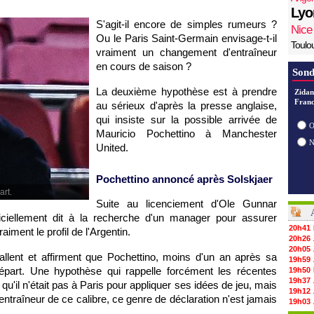
Lyo
S'agit-il encore de simples rumeurs ?
Nice
Ou le Paris Saint-Germain envisage-t-il
Toulo
vraiment un changement d'entraîneur
en cours de saison ?
Sond
La deuxième hypothèse est à prendre
Zidan
Franc
au sérieux d'après la presse anglaise,
qui insiste sur la possible arrivée de
O
Mauricio Pochettino à Manchester
United.
Pochettino annoncé après Solskjaer
art.
Suite au licenciement d'Ole Gunnar
ficiellement dit à la recherche d'un manager pour assurer
20h41
raiment le profil de l'Argentin.
20h26
20h05
llent et affirment que Pochettino, moins d'un an après sa
19h59
épart. Une hypothèse qui rappelle forcément les récentes
19h50
19h37
 qu'il n'était pas à Paris pour appliquer ses idées de jeu, mais
19h12
n entraîneur de ce calibre, ce genre de déclaration n'est jamais
19h03
18h52