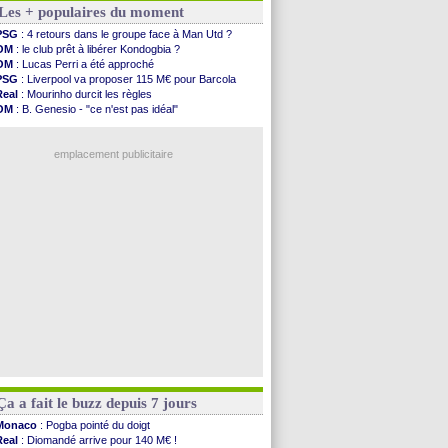
Les + populaires du moment
Barça
: De Jong menacé par l’arrivée de...
Atletico
: Simeone ferme la porte pour Alvarez
PSG
: 4 retours dans le groupe face à Man Utd ?
Amical
: Lens battu par Sunderland avant le ...
OM
: le club prêt à libérer Kondogbia ?
Nottingham
: O. Diomande arrive pour 40 M€
OM
: Lucas Perri a été approché
Amical
: Strasbourg s'incline encore
PSG
: Liverpool va proposer 115 M€ pour Barcola
Amical
: Lille s'impose à Hambourg
Real
: Mourinho durcit les règles
Lens
: Ganiou prolongé jusqu'en 2030 (officiel)
OM
: B. Genesio - "ce n'est pas idéal"
OM
: le PSG, les précisions de Benatia
OM
: Côme pousse pour Gouiri
Amical
: Paris SG-Man Utd, les compos
OM
: Benatia et la "médiocrité" dans le club
Amical
: Chelsea corrige l'AC Milan
emplacement publicitaire
Argentine
: Messi perd son papa
Amical
: l'Inter s'offre la Juventus
Atletico
: Almada rejoint River Plate (off.)
Monaco
: Camara a la cote en Angleterre
Amical
: encore une défaite pour Strasbourg
Voir les brèves précédentes
Ça a fait le buzz depuis 7 jours
Monaco
: Pogba pointé du doigt
Real
: Diomandé arrive pour 140 M€ !