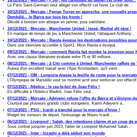
10/12/2021 - Mercato - PSG : les candidats au départ cet hiver sont...
Le Paris Saint-Germain veut alléger son effectif cet hiver. Le club de...
10/12/2021 - Mercato : Ferran Torres en approche, une nouvelle prop
Dembélé... le Barça sur tous les fronts !
Décidé à booster son attaque en janvier, pour satisfaire...
10/12/2021 - Mercato - Manchester United : lassé, Martial dit stop !
En manque de temps de jeu à Manchester United, l'attaquant Anthony...
10/12/2021 - Mercato : Raiola évoque les destinations possibles pou
Dans une interview accordée à Sport1, Mino Raiola a évoqué...
09/12/2021 - Mercato : comment Raiola fait monter la pression pour
Avec une clause libératoire évaluée entre 75 et 90 millions...
08/12/2021 - Mercato : à City comme à United, Manchester raffole de
Auteur d'un excellent travail avec l'Ajax Amsterdam, qu'il vient...
07/12/2021 - OM : Longoria dresse la feuille de route pour le mercato
L'Olympique de Marseille veut se montrer actif pour renforcer son effectif.
07/12/2021 - Atletico : le ras-le-bol de Joao Félix !
En difficulté à l'Atletico Madrid, Joao Félix veut...
07/12/2021 - Mercato : Adeyemi refuse l'offre du Barça et s'éloigne d
Courtisé par plusieurs grands clubs européens, Karim Adeyemi a...
07/12/2021 - PSG : Icardi a tranché pour le mercato d'hiver !
Malgré les rumeurs de départ, l'entourage de Mauro Icardi...
06/12/2021 - Liverpool : Salah, des intentions claires et un coup de 
Sous contrat jusqu'en juin 2023, l'ailier de Liverpool Mohamed Salah...
06/12/2021 - Inter : Inzaghi a déjà séduit son monde