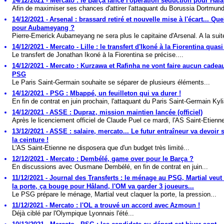
14/12/2021 - Mercato : le Barça lance l'opération séduction pour Håla
Afin de maximiser ses chances d'attirer l'attaquant du Borussia Dortmund
14/12/2021 - Arsenal : brassard retiré et nouvelle mise à l'écart... Que
pour Aubameyang ?
Pierre-Emerick Aubameyang ne sera plus le capitaine d'Arsenal. A la suite
14/12/2021 - Mercato - Lille : le transfert d'Ikoné à la Fiorentina quasi
Le transfert de Jonathan Ikoné à la Fiorentina se précise....
14/12/2021 - Mercato : Kurzawa et Rafinha ne vont faire aucun cadea
PSG
Le Paris Saint-Germain souhaite se séparer de plusieurs éléments...
14/12/2021 - PSG : Mbappé, un feuilleton qui va durer !
En fin de contrat en juin prochain, l'attaquant du Paris Saint-Germain Kyli
14/12/2021 - ASSE : Dupraz, mission maintien lancée (officiel)
Après le licenciement officiel de Claude Puel ce mardi, l'AS Saint-Etienne
13/12/2021 - ASSE : salaire, mercato... Le futur entraîneur va devoir 
la ceinture !
L'AS Saint-Etienne ne disposera que d'un budget très limité...
12/12/2021 - Mercato : Dembélé, game over pour le Barça ?
En discussions avec Ousmane Dembélé, en fin de contrat en juin...
11/12/2021 - Journal des Transferts : le ménage au PSG, Martial veut
la porte, ça bouge pour Håland, l'OM va garder 3 joueurs...
Le PSG prépare le ménage, Martial veut claquer la porte, la pression...
11/12/2021 - Mercato : l'OL a trouvé un accord avec Azmoun !
Déjà ciblé par l'Olympique Lyonnais l'été...