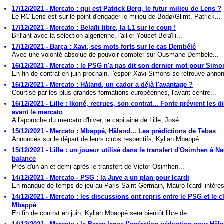
17/12/2021 - Mercato : qui est Patrick Berg, le futur milieu de Lens ?
Le RC Lens est sur le point d'engager le milieu de Bodø/Glimt, Patrick...
17/12/2021 - Mercato : Belaïli libre, la L1 sur le coup !
Brillant avec la sélection algérienne, l'ailier Youcef Belaïli...
17/12/2021 - Barça : Xavi, ses mots forts sur le cas Dembélé
Avec une volonté absolue de pouvoir compter sur Ousmane Dembélé...
16/12/2021 - Mercato : le PSG n'a pas dit son dernier mot pour Simo
En fin de contrat en juin prochain, l'espoir Xavi Simons se retrouve annon
16/12/2021 - Mercato : Håland, un cador a déjà l'avantage ?
Courtisé par les plus grandes formations européennes, l'avant-centre...
16/12/2021 - Lille : Ikoné, recrues, son contrat... Fonte prévient les d
avant le mercato
A l'approche du mercato d'hiver, le capitaine de Lille, José...
15/12/2021 - Mercato : Mbappé, Håland... Les prédictions de Tebas
Annoncés sur le départ de leurs clubs respectifs, Kylian Mbappé...
15/12/2021 - Lille : un joueur utilisé dans le transfert d'Osimhen à N
balance
Près d'un an et demi après le transfert de Victor Osimhen...
14/12/2021 - Mercato - PSG : la Juve a un plan pour Icardi
En manque de temps de jeu au Paris Saint-Germain, Mauro Icardi intéres
14/12/2021 - Mercato : les discussions ont repris entre le PSG et le c
Mbappé
En fin de contrat en juin, Kylian Mbappé sera bientôt libre de...