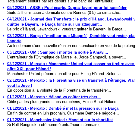
Totalement séduits par les débuts sur le banc de l'entraîneur...
05/12/2021 - ASSE : Puel écarté, Dupraz favori pour lui succéder
Suite à l'humiliation à domicile contre Rennes (0-5) ce dimanche...
04/12/2021 - Journal des Transferts : le prix d'Håland, Lewandowski 
quitter le Bayern, le Barça fonce sur un attaquant...
Le prix d'Håland, Lewandowski voudrait quitter le Bayern, le Barça...
03/12/2021 - Barça : "meilleur que Mbappé", Dembélé veut rester, cl
Laporta
Au lendemain d'une nouvelle réunion non concluante en vue de la prolonga
03/12/2021 - OM : Sampaoli montre la sortie à Amavi...
L'entraîneur de l'Olympique de Marseille, Jorge Sampaoli, a ouvert...
02/12/2021 - Mercato : Manchester United veut casser sa tirelire avec
offre XXL pour Håland !
Manchester United prépare son offre pour Erling Håland. Selon la...
02/12/2021 - Mercato : la Fiorentina vise un transfert à l'étranger, Vla
veut la Juve !
En opposition à la volonté de la Fiorentina de le transférer...
01/12/2021 - Mercato : Håland va coûter très cher...
Ciblé par les plus grands clubs européens, Erling Braut Håland...
01/12/2021 - Mercato : Dembélé met la pression sur le Barça
En fin de contrat en juin prochain, Ousmane Dembélé négocie...
01/12/2021 - Manchester United : Mancini sur la short-list
Si Ralf Rangnick a été nommé entraîneur intérimaire,...