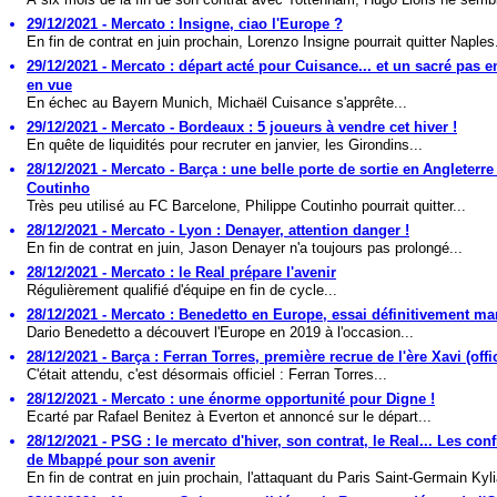
29/12/2021 - Mercato : Insigne, ciao l'Europe ?
En fin de contrat en juin prochain, Lorenzo Insigne pourrait quitter Naples.
29/12/2021 - Mercato : départ acté pour Cuisance... et un sacré pas en
en vue
En échec au Bayern Munich, Michaël Cuisance s'apprête...
29/12/2021 - Mercato - Bordeaux : 5 joueurs à vendre cet hiver !
En quête de liquidités pour recruter en janvier, les Girondins...
28/12/2021 - Mercato - Barça : une belle porte de sortie en Angleterre
Coutinho
Très peu utilisé au FC Barcelone, Philippe Coutinho pourrait quitter...
28/12/2021 - Mercato - Lyon : Denayer, attention danger !
En fin de contrat en juin, Jason Denayer n'a toujours pas prolongé...
28/12/2021 - Mercato : le Real prépare l'avenir
Régulièrement qualifié d'équipe en fin de cycle...
28/12/2021 - Mercato : Benedetto en Europe, essai définitivement m
Dario Benedetto a découvert l'Europe en 2019 à l'occasion...
28/12/2021 - Barça : Ferran Torres, première recrue de l'ère Xavi (offic
C'était attendu, c'est désormais officiel : Ferran Torres...
28/12/2021 - Mercato : une énorme opportunité pour Digne !
Ecarté par Rafael Benitez à Everton et annoncé sur le départ...
28/12/2021 - PSG : le mercato d'hiver, son contrat, le Real... Les con
de Mbappé pour son avenir
En fin de contrat en juin prochain, l'attaquant du Paris Saint-Germain Kyli