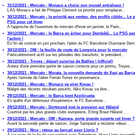
31/12/2021 - Mercato : Monaco a choisi son nouvel entraîneur !
L'AS Monaco a fait de Philippe Clement sa priorité pour remplacer...
30/12/2021 - Mercato : la priorité aux ventes, des profils ciblés... Le 
PSG pour cet hiver
A l'approche de l'ouverture du mercato d'hiver en janvier, le Paris...
30/12/2021 - Mercato : le Barça en échec pour Dembélé... Le PSG pa
l'action !
En fin de contrat en juin prochain, l'ailier du FC Barcelone Ousmane Dem
30/12/2021 - OM : la feuille de route de Longoria pour le mercato
Particulièrement actif sur les périodes des transferts, le président...
30/12/2021 - Troyes : départ surprise de Batlles ! (officiel)
Auteur d'une première partie de saison correcte pour un promu, Troyes...
30/12/2021 - Mercato : Morata, la nouvelle demande de Xavi au Barça
Après l'arrivée de l'ailier Ferran Torres en provenance...
30/12/2021 - Mercato : Monaco va virer Kovac !
Malgré des récents résultats positifs, Niko Kovac va être...
29/12/2021 - Mercato : le Barça tient Azpilicueta
En quête d'un défenseur d'expérience, le FC Barcelone...
29/12/2021 - Mercato : Dortmund met la pression sur Håland
Courtisé par les plus grands clubs européens, Erling Braut Håland...
29/12/2021 - Mercato - OM : Kamara, porte grande ouverte cet hiver ?
Avant la seconde partie de saison, Jorge Sampaoli a réclamé «deux...
29/12/2021 - Nice : retour au bercail pour Lloris ?
À six mois de la fin de son contrat avec Tottenham, Hugo Lloris ne sembl