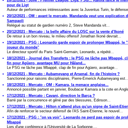
20/12/2021 - Juve : Premier League, Liga, PSG... Raiola lance le mer
pour de Ligt
Auteur de performances intéressantes avec la Juventus Turin, le défenseu
20/12/2021 - OM : avant le mercato, Mandanda veut une explication 
Sampaoli
Relégué au statut de gardien numéro 2, Steve Mandanda vit...
20/12/2021 - Mercato : la belle affaire du LOSC sur la vente d'Ikoné
De retour à un bon niveau, le milieu offensif Jonathan Ikoné devrait...
19/12/2021 - PSG : Leonardo garde espoir de prolonger Mbappé, le "
joueur du monde"
Le directeur sportif du Paris Saint-Germain, Leonardo, a répété...
18/12/2021 - Journal des Transferts : le PSG ne lâche pas Mbappé, c
fin pour Agüero, avantage MU pour Håland...
Le PSG ne lâche pas Mbappé, clap de fin pour Agüero, avantage...
18/12/2021 - Mercato : Aubameyang et Arsenal, fin de l'histoire ?
Sanctionné pour raisons disciplinaires, Pierre-Emerick Aubameyang est..
18/12/2021 - Mercato - OM : Kamara, la menace anglaise...
Annoncé possible partant en janvier, Boubacar Kamara a la cote en Anglet
17/12/2021 - Mercato : Cavani, direction le Barça ?
Barré par la concurrence et gêné par des blessures, Edinson...
17/12/2021 - Mercato : Hilton n'attend plus qu'un signe de Saint-Etie
Afin de renforcer le secteur défensif de l'AS Saint-Etienne, le nouvel...
17/12/2021 - PSG : "on va voir", Leonardo ne perd pas espoir de pro
Mbappé
Lors d'une conférence à l'Université de La Sorbonne,...