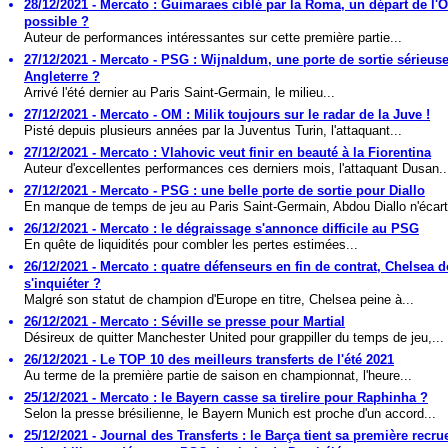
28/12/2021 - Mercato : Guimaraes ciblé par la Roma, un départ de l'
possible ?
Auteur de performances intéressantes sur cette première partie...
27/12/2021 - Mercato - PSG : Wijnaldum, une porte de sortie sérieus
Angleterre ?
Arrivé l'été dernier au Paris Saint-Germain, le milieu...
27/12/2021 - Mercato - OM : Milik toujours sur le radar de la Juve !
Pisté depuis plusieurs années par la Juventus Turin, l'attaquant...
27/12/2021 - Mercato : Vlahovic veut finir en beauté à la Fiorentina
Auteur d'excellentes performances ces derniers mois, l'attaquant Dusan..
27/12/2021 - Mercato - PSG : une belle porte de sortie pour Diallo
En manque de temps de jeu au Paris Saint-Germain, Abdou Diallo n'écart
26/12/2021 - Mercato : le dégraissage s'annonce difficile au PSG
En quête de liquidités pour combler les pertes estimées...
26/12/2021 - Mercato : quatre défenseurs en fin de contrat, Chelsea do
s'inquiéter ?
Malgré son statut de champion d'Europe en titre, Chelsea peine à...
26/12/2021 - Mercato : Séville se presse pour Martial
Désireux de quitter Manchester United pour grappiller du temps de jeu,...
26/12/2021 - Le TOP 10 des meilleurs transferts de l'été 2021
Au terme de la première partie de saison en championnat, l'heure...
25/12/2021 - Mercato : le Bayern casse sa tirelire pour Raphinha ?
Selon la presse brésilienne, le Bayern Munich est proche d'un accord...
25/12/2021 - Journal des Transferts : le Barça tient sa première recru