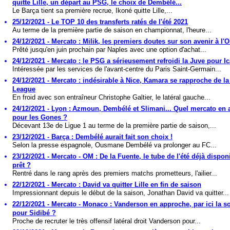
quitte Lille, un départ au PSG, le choix de Dembélé...
Le Barça tient sa première recrue, Ikoné quitte Lille,...
25/12/2021 - Le TOP 10 des transferts ratés de l'été 2021
Au terme de la première partie de saison en championnat, l'heure...
24/12/2021 - Mercato : Milik, les premiers doutes sur son avenir à l'
Prêté jusqu'en juin prochain par Naples avec une option d'achat...
24/12/2021 - Mercato : le PSG a sérieusement refroidi la Juve pour Ic
Intéressée par les services de l'avant-centre du Paris Saint-Germain...
24/12/2021 - Mercato : indésirable à Nice, Kamara se rapproche de l
League
En froid avec son entraîneur Christophe Galtier, le latéral gauche...
24/12/2021 - Lyon : Azmoun, Dembélé et Slimani... Quel mercato en 
pour les Gones ?
Décevant 13e de Ligue 1 au terme de la première partie de saison,...
23/12/2021 - Barça : Dembélé aurait fait son choix !
Selon la presse espagnole, Ousmane Dembélé va prolonger au FC...
23/12/2021 - Mercato - OM : De la Fuente, le tube de l'été déjà dispon
prêt ?
Rentré dans le rang après des premiers matchs prometteurs, l'ailier...
22/12/2021 - Mercato : David va quitter Lille en fin de saison
Impressionnant depuis le début de la saison, Jonathan David va quitter...
22/12/2021 - Mercato - Monaco : Vanderson en approche, par ici la so
pour Sidibé ?
Proche de recruter le très offensif latéral droit Vanderson pour...