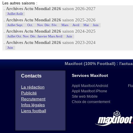
Les autres saisons :
.
Archives Actu Mondial 2026
saison 2026-2027
Juillet Août
.
Archives Actu Mondial 2026
saison 2025-2026
Juillet Sept.
Oct.
Nov. Déc. Fév.
Mars
Avril
Mai
Juin
.
Archives Actu Mondial 2026
saison 2024-2025
Juillet Oct. Nov. Déc. Janvier Mars Avril
Juin
.
Archives Actu Mondial 2026
saison 2023-2024
Juin
Maxifoot (100% Football) : l'actua
Services Maxifoot
Contacts
Appli Maxifoot Android
Flu
La rédaction
Appli Maxifoot iPhone
Publicité
Site web Mobile
Recrutement
Choix de consentement
Infos légales
Liens football