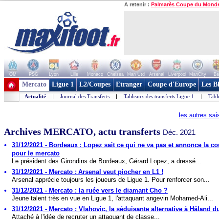
A retenir :
Palmarès Coupe du Mond
OM
PSG
Lyon
Lille
Monaco
Chelsea
Man Utd
Arsenal
Liverpool
ManCity
Ba
+ de clubs
Mercato
Ligue 1
L2/Coupes
Etranger
Coupe d'Europe
Les B
Actualité
|
Journal des Transferts
|
Tableaux des transferts Ligue 1
|
Tabl
les autres sa
Archives MERCATO, actu transferts
Déc. 2021
31/12/2021 - Bordeaux : Lopez sait ce qui ne va pas et annonce la co
pour le mercato
Le président des Girondins de Bordeaux, Gérard Lopez, a dressé...
31/12/2021 - Mercato : Arsenal veut piocher en L1 !
Arsenal apprécie toujours les joueurs de Ligue 1. Pour renforcer son...
31/12/2021 - Mercato : la ruée vers le diamant Cho ?
Jeune talent très en vue en Ligue 1, l'attaquant angevin Mohamed-Ali...
31/12/2021 - Mercato : Vlahovic, la séduisante alternative à Håland d
Attaché à l'idée de recruter un attaquant de classe...