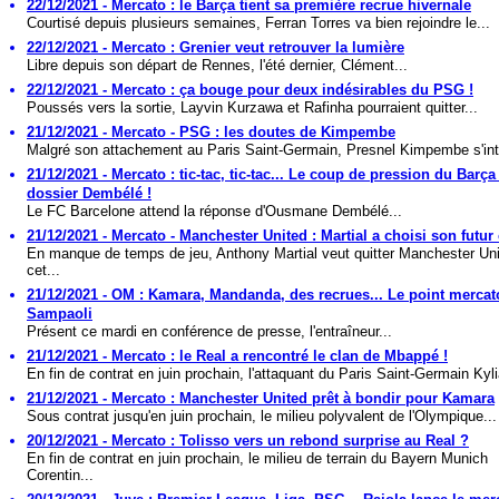
22/12/2021 - Mercato : le Barça tient sa première recrue hivernale
Courtisé depuis plusieurs semaines, Ferran Torres va bien rejoindre le...
22/12/2021 - Mercato : Grenier veut retrouver la lumière
Libre depuis son départ de Rennes, l'été dernier, Clément...
22/12/2021 - Mercato : ça bouge pour deux indésirables du PSG !
Poussés vers la sortie, Layvin Kurzawa et Rafinha pourraient quitter...
21/12/2021 - Mercato - PSG : les doutes de Kimpembe
Malgré son attachement au Paris Saint-Germain, Presnel Kimpembe s'inte
21/12/2021 - Mercato : tic-tac, tic-tac... Le coup de pression du Barça
dossier Dembélé !
Le FC Barcelone attend la réponse d'Ousmane Dembélé...
21/12/2021 - Mercato - Manchester United : Martial a choisi son futur 
En manque de temps de jeu, Anthony Martial veut quitter Manchester Un
cet...
21/12/2021 - OM : Kamara, Mandanda, des recrues... Le point mercat
Sampaoli
Présent ce mardi en conférence de presse, l'entraîneur...
21/12/2021 - Mercato : le Real a rencontré le clan de Mbappé !
En fin de contrat en juin prochain, l'attaquant du Paris Saint-Germain Kyli
21/12/2021 - Mercato : Manchester United prêt à bondir pour Kamara
Sous contrat jusqu'en juin prochain, le milieu polyvalent de l'Olympique...
20/12/2021 - Mercato : Tolisso vers un rebond surprise au Real ?
En fin de contrat en juin prochain, le milieu de terrain du Bayern Munich
Corentin...