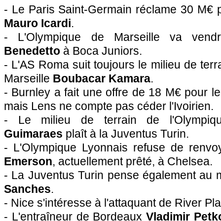
- Le Paris Saint-Germain réclame 30 M€ p
Mauro Icardi
.
- L'Olympique de Marseille va vendr
Benedetto
à Boca Juniors.
- L'AS Roma suit toujours le milieu de ter
Marseille
Boubacar Kamara
.
- Burnley a fait une offre de 18 M€ pour l
mais Lens ne compte pas céder l'Ivoirien.
- Le milieu de terrain de l'Olympi
Guimaraes
plaît à la Juventus Turin.
- L'Olympique Lyonnais refuse de renvoy
Emerson
, actuellement prêté, à Chelsea.
- La Juventus Turin pense également au mi
Sanches
.
- Nice s'intéresse à l'attaquant de River Pl
- L'entraîneur de Bordeaux
Vladimir Petk