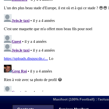
Maxifoot (100% Football) : l'actua