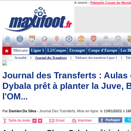
A retenir :
Palmarès Coupe du Mond
OM
PSG
Lyon
Lille
Monaco
Chelsea
Man Utd
Arsenal
Liverpool
ManCity
Ba
+ de clubs
Mercato
Ligue 1
L2/Coupes
Etranger
Coupe d'Europe
Les B
Actualité
|
Journal des Transferts
|
Tableaux des transferts Ligue 1
|
Tab
Journal des Transferts : Aulas
Dybala prêt à planter la Juve,
l'OM...
Par
Damien Da Silva
-
Journal Des Transferts, Mise en ligne: le
13/01/2022
à
18
T
Taille du texte:
Email
Imprimer