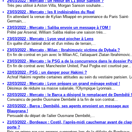
24/03/2022 - Mercato : un retour en L1 pour Sanson ?
Très peu utilisé à Aston Villa, Morgan Sanson souhaite...
23/03/2022 - Mercato : les 8 indésirables du Real
En attendant la venue de Kylian Mbappé en provenance du Paris Saint-
Germain,...
23/03/2022 - Mercato : Saliba envoie un message à l'OM !
Prêté par Arsenal, William Saliba réalise une saison très...
23/03/2022 - Mercato : Lyon veut piocher à Lens
En quête d'un latéral droit et d'un milieu de terrain,...
23/03/2022 - Mercato - Milan : Ibrahimovic victime de Dybala ?
En fin de contrat en juin avec le Milan AC, l'attaquant Zlatan Ibrahimovic.
23/03/2022 - Mercato : le PSG a de la concurrence dans le dossier P
En fin de contrat avec Manchester United, Paul Pogba est courtisé par...
22/03/2022 - PSG : un danger pour Hakimi ?
Achraf Hakimi regrette certaines attitudes au sein du vestiaire parisien. L
22/03/2022 - Mercato : Lyon prépare un grand ménage estival !
Désireux de réduire sa masse salariale, l'Olympique Lyonnais...
22/03/2022 - Mercato : le Barça a désigné le remplaçant de Dembélé !
Convaincu de perdre Ousmane Dembélé à la fin de son contrat...
22/03/2022 - Barça : Dembélé, ses agents envoient un message aux
Blaugrana !
Persuadé du départ de l'ailier Ousmane Dembélé,...
21/03/2022 - Bordeaux : Costil, l'après-midi cauchemar avant de claq
porte ?
Pris en grippe par ses propres supporters lors de la défaite de Bordeaux..