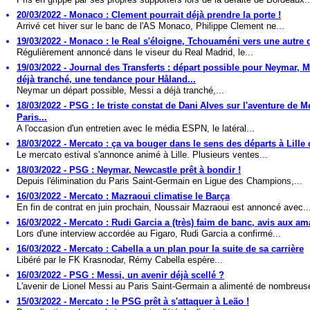
20/03/2022 - Monaco : Clement pourrait déjà prendre la porte !
Arrivé cet hiver sur le banc de l'AS Monaco, Philippe Clement ne...
19/03/2022 - Monaco : le Real s'éloigne, Tchouaméni vers une autre 
Régulièrement annoncé dans le viseur du Real Madrid, le...
19/03/2022 - Journal des Transferts : départ possible pour Neymar, M
déjà tranché, une tendance pour Håland...
Neymar un départ possible, Messi a déjà tranché,...
18/03/2022 - PSG : le triste constat de Dani Alves sur l'aventure de M
Paris...
A l'occasion d'un entretien avec le média ESPN, le latéral...
18/03/2022 - Mercato : ça va bouger dans le sens des départs à Lille c
Le mercato estival s'annonce animé à Lille. Plusieurs ventes...
18/03/2022 - PSG : Neymar, Newcastle prêt à bondir !
Depuis l'élimination du Paris Saint-Germain en Ligue des Champions,...
16/03/2022 - Mercato : Mazraoui climatise le Barça
En fin de contrat en juin prochain, Noussair Mazraoui est annoncé avec..
16/03/2022 - Mercato : Rudi Garcia a (très) faim de banc, avis aux am
Lors d'une interview accordée au Figaro, Rudi Garcia a confirmé...
16/03/2022 - Mercato : Cabella a un plan pour la suite de sa carrière
Libéré par le FK Krasnodar, Rémy Cabella espère...
16/03/2022 - PSG : Messi, un avenir déjà scellé ?
L'avenir de Lionel Messi au Paris Saint-Germain a alimenté de nombreuse
15/03/2022 - Mercato : le PSG prêt à s'attaquer à Leão !