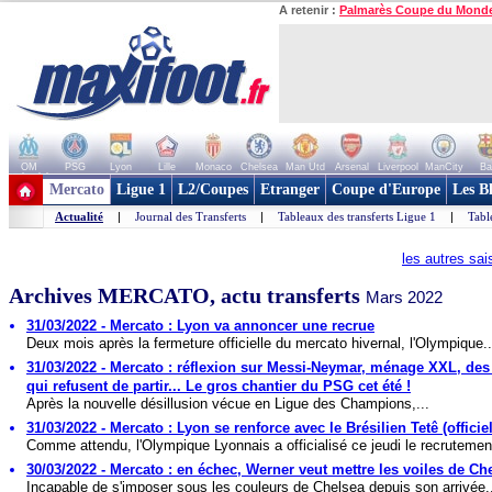
A retenir :
Palmarès Coupe du Mond
OM
PSG
Lyon
Lille
Monaco
Chelsea
Man Utd
Arsenal
Liverpool
ManCity
Ba
+ de clubs
Mercato
Ligue 1
L2/Coupes
Etranger
Coupe d'Europe
Les B
Actualité
|
Journal des Transferts
|
Tableaux des transferts Ligue 1
|
Tabl
les autres sa
Archives MERCATO, actu transferts
Mars 2022
31/03/2022 - Mercato : Lyon va annoncer une recrue
Deux mois après la fermeture officielle du mercato hivernal, l'Olympique..
31/03/2022 - Mercato : réflexion sur Messi-Neymar, ménage XXL, des
qui refusent de partir... Le gros chantier du PSG cet été !
Après la nouvelle désillusion vécue en Ligue des Champions,...
31/03/2022 - Mercato : Lyon se renforce avec le Brésilien Tetê (officiel
Comme attendu, l'Olympique Lyonnais a officialisé ce jeudi le recrutement
30/03/2022 - Mercato : en échec, Werner veut mettre les voiles de Ch
Incapable de s'imposer sous les couleurs de Chelsea depuis son arrivée.