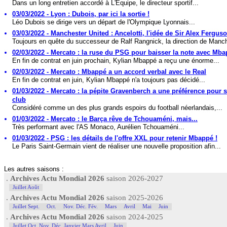
Dans un long entretien accordé à L'Equipe, le directeur sportif...
03/03/2022 - Lyon : Dubois, par ici la sortie !
Léo Dubois se dirige vers un départ de l'Olympique Lyonnais...
03/03/2022 - Manchester United : Ancelotti, l'idée de Sir Alex Ferguso
Toujours en quête du successeur de Ralf Rangnick, la direction de Manch
02/03/2022 - Mercato : la ruse du PSG pour baisser la note avec Mb
En fin de contrat en juin prochain, Kylian Mbappé a reçu une énorme...
02/03/2022 - Mercato : Mbappé a un accord verbal avec le Real
En fin de contrat en juin, Kylian Mbappé n'a toujours pas décidé...
01/03/2022 - Mercato : la pépite Gravenberch a une préférence pour s
club
Considéré comme un des plus grands espoirs du football néerlandais,...
01/03/2022 - Mercato : le Barça rêve de Tchouaméni, mais...
Très performant avec l'AS Monaco, Aurélien Tchouaméni...
01/03/2022 - PSG : les détails de l'offre XXL pour retenir Mbappé !
Le Paris Saint-Germain vient de réaliser une nouvelle proposition afin...
Les autres saisons :
.
Archives Actu Mondial 2026
saison 2026-2027
Juillet Août
.
Archives Actu Mondial 2026
saison 2025-2026
Juillet Sept.
Oct.
Nov. Déc. Fév.
Mars
Avril
Mai
Juin
.
Archives Actu Mondial 2026
saison 2024-2025
Juillet Oct. Nov. Déc. Janvier Mars Avril
Juin