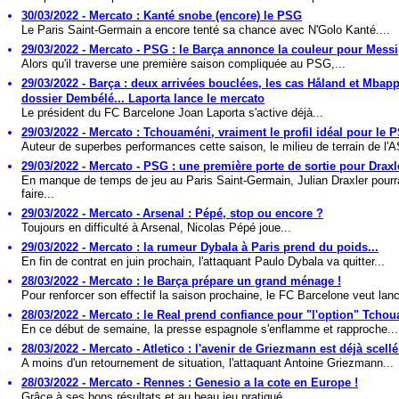
30/03/2022 - Mercato : Kanté snobe (encore) le PSG
Le Paris Saint-Germain a encore tenté sa chance avec N'Golo Kanté....
29/03/2022 - Mercato - PSG : le Barça annonce la couleur pour Messi
Alors qu'il traverse une première saison compliquée au PSG,...
29/03/2022 - Barça : deux arrivées bouclées, les cas Håland et Mbapp
dossier Dembélé... Laporta lance le mercato
Le président du FC Barcelone Joan Laporta s'active déjà...
29/03/2022 - Mercato : Tchouaméni, vraiment le profil idéal pour le 
Auteur de superbes performances cette saison, le milieu de terrain de l'A
29/03/2022 - Mercato - PSG : une première porte de sortie pour Draxl
En manque de temps de jeu au Paris Saint-Germain, Julian Draxler pourr
faire...
29/03/2022 - Mercato - Arsenal : Pépé, stop ou encore ?
Toujours en difficulté à Arsenal, Nicolas Pépé joue...
29/03/2022 - Mercato : la rumeur Dybala à Paris prend du poids...
En fin de contrat en juin prochain, l'attaquant Paulo Dybala va quitter...
28/03/2022 - Mercato : le Barça prépare un grand ménage !
Pour renforcer son effectif la saison prochaine, le FC Barcelone veut lanc
28/03/2022 - Mercato : le Real prend confiance pour "l'option" Tcho
En ce début de semaine, la presse espagnole s'enflamme et rapproche...
28/03/2022 - Mercato - Atletico : l'avenir de Griezmann est déjà scellé
A moins d'un retournement de situation, l'attaquant Antoine Griezmann...
28/03/2022 - Mercato - Rennes : Genesio a la cote en Europe !
Grâce à ses bons résultats et au beau jeu pratiqué...