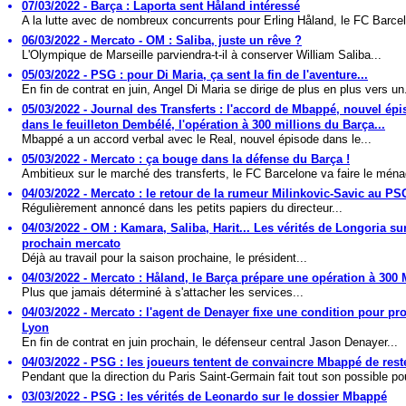
07/03/2022 - Barça : Laporta sent Håland intéressé
A la lutte avec de nombreux concurrents pour Erling Håland, le FC Barcel
06/03/2022 - Mercato - OM : Saliba, juste un rêve ?
L'Olympique de Marseille parviendra-t-il à conserver William Saliba...
05/03/2022 - PSG : pour Di Maria, ça sent la fin de l'aventure...
En fin de contrat en juin, Angel Di Maria se dirige de plus en plus vers un.
05/03/2022 - Journal des Transferts : l'accord de Mbappé, nouvel ép
dans le feuilleton Dembélé, l'opération à 300 millions du Barça...
Mbappé a un accord verbal avec le Real, nouvel épisode dans le...
05/03/2022 - Mercato : ça bouge dans la défense du Barça !
Ambitieux sur le marché des transferts, le FC Barcelone va faire le ména
04/03/2022 - Mercato : le retour de la rumeur Milinkovic-Savic au PS
Régulièrement annoncé dans les petits papiers du directeur...
04/03/2022 - OM : Kamara, Saliba, Harit... Les vérités de Longoria sur
prochain mercato
Déjà au travail pour la saison prochaine, le président...
04/03/2022 - Mercato : Håland, le Barça prépare une opération à 300 
Plus que jamais déterminé à s'attacher les services...
04/03/2022 - Mercato : l'agent de Denayer fixe une condition pour pr
Lyon
En fin de contrat en juin prochain, le défenseur central Jason Denayer...
04/03/2022 - PSG : les joueurs tentent de convaincre Mbappé de rest
Pendant que la direction du Paris Saint-Germain fait tout son possible pou
03/03/2022 - PSG : les vérités de Leonardo sur le dossier Mbappé