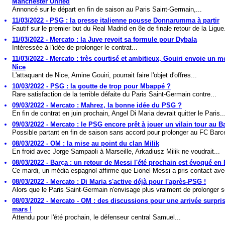
Manchester United
Annoncé sur le départ en fin de saison au Paris Saint-Germain,...
11/03/2022 - PSG : la presse italienne pousse Donnarumma à partir
Fautif sur le premier but du Real Madrid en 8e de finale retour de la Ligue.
11/03/2022 - Mercato : la Juve revoit sa formule pour Dybala
Intéressée à l'idée de prolonger le contrat...
11/03/2022 - Mercato : très courtisé et ambitieux, Gouiri envoie un 
Nice
L'attaquant de Nice, Amine Gouiri, pourrait faire l'objet d'offres...
10/03/2022 - PSG : la goutte de trop pour Mbappé ?
Rare satisfaction de la terrible défaite du Paris Saint-Germain contre...
09/03/2022 - Mercato : Mahrez, la bonne idée du PSG ?
En fin de contrat en juin prochain, Angel Di Maria devrait quitter le Paris..
09/03/2022 - Mercato : le PSG encore prêt à jouer un vilain tour au Ba
Possible partant en fin de saison sans accord pour prolonger au FC Barce
08/03/2022 - OM : la mise au point du clan Milik
En froid avec Jorge Sampaoli à Marseille, Arkadiusz Milik ne voudrait...
08/03/2022 - Barça : un retour de Messi l'été prochain est évoqué e
Ce mardi, un média espagnol affirme que Lionel Messi a pris contact ave
08/03/2022 - Mercato : Di Maria s'active déjà pour l'après-PSG !
Alors que le Paris Saint-Germain n'envisage plus vraiment de prolonger s
08/03/2022 - Mercato - OM : des discussions pour une arrivée surpri
mars !
Attendu pour l'été prochain, le défenseur central Samuel...