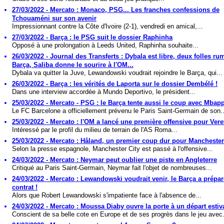
27/03/2022 - Mercato : Monaco, PSG... Les franches confessions de
Tchouaméni sur son avenir
Impressionnant contre la Côte d'Ivoire (2-1), vendredi en amical,...
27/03/2022 - Barça : le PSG suit le dossier Raphinha
Opposé à une prolongation à Leeds United, Raphinha souhaite...
26/03/2022 - Journal des Transferts : Dybala est libre, deux folles r
Barça, Saliba donne le sourire à l'OM...
Dybala va quitter la Juve, Lewandowski voudrait rejoindre le Barça, qui...
26/03/2022 - Barça : les vérités de Laporta sur le dossier Dembélé !
Dans une interview accordée à Mundo Deportivo, le président...
25/03/2022 - Mercato - PSG : le Barça tente aussi le coup avec Mbap
Le FC Barcelone a officiellement prévenu le Paris Saint-Germain de son..
25/03/2022 - Mercato : l'OM a lancé une première offensive pour Vere
Intéressé par le profil du milieu de terrain de l'AS Roma...
25/03/2022 - Mercato : Håland, un premier coup dur pour Manchester
Selon la presse espagnole, Manchester City est passé à l'offensive...
24/03/2022 - Mercato : Neymar peut oublier une piste en Angleterre
Critiqué au Paris Saint-Germain, Neymar fait l'objet de nombreuses...
24/03/2022 - Mercato : Lewandowski voudrait venir, le Barça a prépa
contrat !
Alors que Robert Lewandowski s'impatiente face à l'absence de...
24/03/2022 - Mercato : Moussa Diaby ouvre la porte à un départ estiva
Conscient de sa belle cote en Europe et de ses progrès dans le jeu avec.