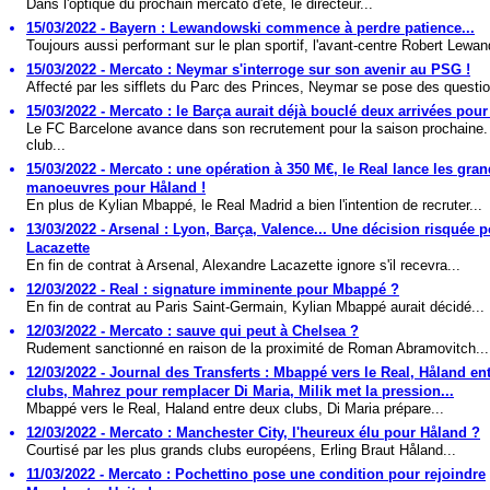
Dans l'optique du prochain mercato d'été, le directeur...
15/03/2022 - Bayern : Lewandowski commence à perdre patience...
Toujours aussi performant sur le plan sportif, l'avant-centre Robert Lewan
15/03/2022 - Mercato : Neymar s'interroge sur son avenir au PSG !
Affecté par les sifflets du Parc des Princes, Neymar se pose des questio
15/03/2022 - Mercato : le Barça aurait déjà bouclé deux arrivées pour 
Le FC Barcelone avance dans son recrutement pour la saison prochaine.
club...
15/03/2022 - Mercato : une opération à 350 M€, le Real lance les gra
manoeuvres pour Håland !
En plus de Kylian Mbappé, le Real Madrid a bien l'intention de recruter...
13/03/2022 - Arsenal : Lyon, Barça, Valence... Une décision risquée 
Lacazette
En fin de contrat à Arsenal, Alexandre Lacazette ignore s'il recevra...
12/03/2022 - Real : signature imminente pour Mbappé ?
En fin de contrat au Paris Saint-Germain, Kylian Mbappé aurait décidé...
12/03/2022 - Mercato : sauve qui peut à Chelsea ?
Rudement sanctionné en raison de la proximité de Roman Abramovitch...
12/03/2022 - Journal des Transferts : Mbappé vers le Real, Håland en
clubs, Mahrez pour remplacer Di Maria, Milik met la pression...
Mbappé vers le Real, Haland entre deux clubs, Di Maria prépare...
12/03/2022 - Mercato : Manchester City, l'heureux élu pour Håland ?
Courtisé par les plus grands clubs européens, Erling Braut Håland...
11/03/2022 - Mercato : Pochettino pose une condition pour rejoindre