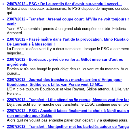
24/07/2012 - PSG : De Laurentiis fier d’avoir sur-vendu Lavezzi…
Grâce à ses nouveaux actionnaires, le PSG dispose de moyens conséq
qui...
23/07/2012 - Transfert : Arsenal coupe court, M’Vila ne voit toujours 
venir
Yann M'Vila semblait promis à un grand club européen cet été. Frédéric
Antonetti...
23/07/2012 - Passé maître dans l'art de la provocation, Mino Raiola
De Laurentiis à Mussolini !
La France l'a découvert il y a deux semaines, lorsque le PSG a commen
négocier...
23/07/2012 - Bordeaux : privé de renforts, Gillot mise sur d’autres
ingrédients
Bordeaux n'a pas bougé le petit doigt depuis l'ouverture du mercato. Auc
joueur...
23/07/2012 - Journal des transferts : marche arrière d’Anigo pour
Boudebouz, Sidibé vers Lille, van Persie veut 13 M€...
L'OM cible toujours Boudebouz et vise Reynet, Sidibé attendu à Lille, va
Persie...
22/07/2012 - Transfert : Lille attend sa 5e recrue, Mendes veut être la
Déjà très actif sur le marché des transferts, le LOSC continue ses emplet
22/07/2012 - PSG : Ancelotti laisse finalement le choix à Nenê mais 
rien entendre pour Sakho
Alors qu'il ne voulait pas entendre parler d'un départ il y a quelques jours.
22/07/2012 - Transfert : Montpellier met les barbelés autour de Yang