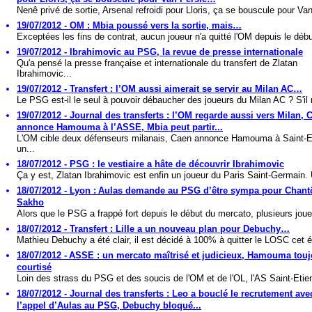
Nenê privé de sortie, Arsenal refroidi pour Lloris, ça se bouscule pour Van
19/07/2012 - OM : Mbia poussé vers la sortie, mais…
Exceptées les fins de contrat, aucun joueur n'a quitté l'OM depuis le débu
19/07/2012 - Ibrahimovic au PSG, la revue de presse internationale
Qu'a pensé la presse française et internationale du transfert de Zlatan
Ibrahimovic...
19/07/2012 - Transfert : l’OM aussi aimerait se servir au Milan AC…
Le PSG est-il le seul à pouvoir débaucher des joueurs du Milan AC ? S'il 
19/07/2012 - Journal des transferts : l’OM regarde aussi vers Milan, 
annonce Hamouma à l’ASSE, Mbia peut partir...
L'OM cible deux défenseurs milanais, Caen annonce Hamouma à Saint-E
un...
18/07/2012 - PSG : le vestiaire a hâte de découvrir Ibrahimovic
Ça y est, Zlatan Ibrahimovic est enfin un joueur du Paris Saint-Germain. 
18/07/2012 - Lyon : Aulas demande au PSG d’être sympa pour Chant
Sakho
Alors que le PSG a frappé fort depuis le début du mercato, plusieurs joue
18/07/2012 - Transfert : Lille a un nouveau plan pour Debuchy…
Mathieu Debuchy a été clair, il est décidé à 100% à quitter le LOSC cet ét
18/07/2012 - ASSE : un mercato maîtrisé et judicieux, Hamouma tou
courtisé
Loin des strass du PSG et des soucis de l'OM et de l'OL, l'AS Saint-Etien
18/07/2012 - Journal des transferts : Leo a bouclé le recrutement avec
l’appel d’Aulas au PSG, Debuchy bloqué...