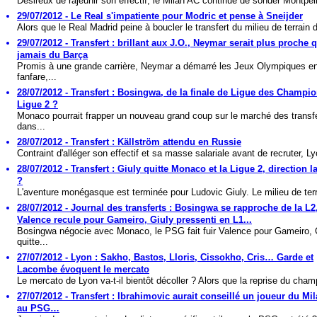
Désireux de rajeunir son effectif, le Milan AC continue de sonder Montpelli
29/07/2012 - Le Real s'impatiente pour Modric et pense à Sneijder
Alors que le Real Madrid peine à boucler le transfert du milieu de terrain d
29/07/2012 - Transfert : brillant aux J.O., Neymar serait plus proche 
jamais du Barça
Promis à une grande carrière, Neymar a démarré les Jeux Olympiques e
fanfare,...
28/07/2012 - Transfert : Bosingwa, de la finale de Ligue des Champio
Ligue 2 ?
Monaco pourrait frapper un nouveau grand coup sur le marché des transf
dans...
28/07/2012 - Transfert : Källström attendu en Russie
Contraint d'alléger son effectif et sa masse salariale avant de recruter, Ly
28/07/2012 - Transfert : Giuly quitte Monaco et la Ligue 2, direction l
?
L'aventure monégasque est terminée pour Ludovic Giuly. Le milieu de terr
28/07/2012 - Journal des transferts : Bosingwa se rapproche de la L2
Valence recule pour Gameiro, Giuly pressenti en L1...
Bosingwa négocie avec Monaco, le PSG fait fuir Valence pour Gameiro, 
quitte...
27/07/2012 - Lyon : Sakho, Bastos, Lloris, Cissokho, Cris… Garde et
Lacombe évoquent le mercato
Le mercato de Lyon va-t-il bientôt décoller ? Alors que la reprise du cham
27/07/2012 - Transfert : Ibrahimovic aurait conseillé un joueur du Mi
au PSG…