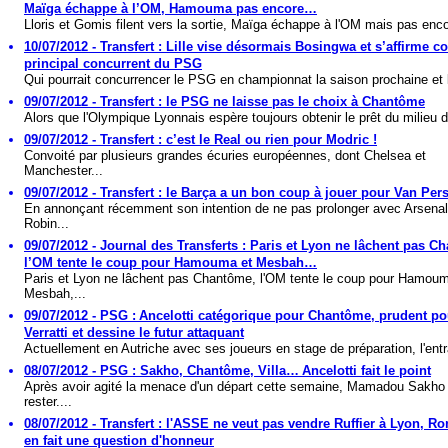
Maïga échappe à l’OM, Hamouma pas encore…
Lloris et Gomis filent vers la sortie, Maïga échappe à l'OM mais pas enco
10/07/2012 - Transfert : Lille vise désormais Bosingwa et s’affirme 
principal concurrent du PSG
Qui pourrait concurrencer le PSG en championnat la saison prochaine et l
09/07/2012 - Transfert : le PSG ne laisse pas le choix à Chantôme
Alors que l'Olympique Lyonnais espère toujours obtenir le prêt du milieu d
09/07/2012 - Transfert : c’est le Real ou rien pour Modric !
Convoité par plusieurs grandes écuries européennes, dont Chelsea et
Manchester...
09/07/2012 - Transfert : le Barça a un bon coup à jouer pour Van Pers
En annonçant récemment son intention de ne pas prolonger avec Arsenal
Robin...
09/07/2012 - Journal des Transferts : Paris et Lyon ne lâchent pas C
l’OM tente le coup pour Hamouma et Mesbah…
Paris et Lyon ne lâchent pas Chantôme, l'OM tente le coup pour Hamoum
Mesbah,...
09/07/2012 - PSG : Ancelotti catégorique pour Chantôme, prudent po
Verratti et dessine le futur attaquant
Actuellement en Autriche avec ses joueurs en stage de préparation, l'entr
08/07/2012 - PSG : Sakho, Chantôme, Villa… Ancelotti fait le point
Après avoir agité la menace d'un départ cette semaine, Mamadou Sakho
rester....
08/07/2012 - Transfert : l'ASSE ne veut pas vendre Ruffier à Lyon, R
en fait une question d'honneur