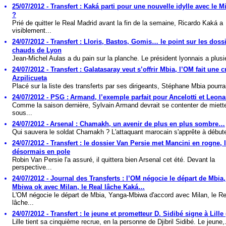
25/07/2012 - Transfert : Kaká parti pour une nouvelle idylle avec le M
?
Prié de quitter le Real Madrid avant la fin de la semaine, Ricardo Kaká a
visiblement...
24/07/2012 - Transfert : Lloris, Bastos, Gomis… le point sur les doss
chauds de Lyon
Jean-Michel Aulas a du pain sur la planche. Le président lyonnais a plusie
24/07/2012 - Transfert : Galatasaray veut s’offrir Mbia, l’OM fait une c
Azpilicueta
Placé sur la liste des transferts par ses dirigeants, Stéphane Mbia pourrai
24/07/2012 - PSG : Armand, l’exemple parfait pour Ancelotti et Leon
Comme la saison dernière, Sylvain Armand devrait se contenter de miett
sous...
24/07/2012 - Arsenal : Chamakh, un avenir de plus en plus sombre…
Qui sauvera le soldat Chamakh ? L'attaquant marocain s'apprête à débute
24/07/2012 - Transfert : le dossier Van Persie met Mancini en rogne, 
désormais en pole
Robin Van Persie l'a assuré, il quittera bien Arsenal cet été. Devant la
perspective...
24/07/2012 - Journal des Transferts : l’OM négocie le départ de Mbia
Mbiwa ok avec Milan, le Real lâche Kaká…
L'OM négocie le départ de Mbia, Yanga-Mbiwa d'accord avec Milan, le Re
lâche...
24/07/2012 - Transfert : le jeune et prometteur D. Sidibé signe à Lille (
Lille tient sa cinquième recrue, en la personne de Djibril Sidibé. Le jeune,.