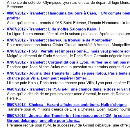
Annoncé du côté de l'Olympique Lyonnais en cas de départ d'Hugo Lloris
Stéphane...
08/07/2012 - Transfert : Hamouma toujours à Caen, l’OM compte bie
profiter
Alors qu'il semblait promis à l'AS Saint-Etienne, Romain Hamouma n'a tou
07/07/2012 - Transfert : Lille s’offre Salomon Kalou !
La Ligue 1 aura encore fière allure la saison prochaine. Après la signature
07/07/2012 - Transfert : Herrera, la trouvaille de Montpellier
Pour remplacer son buteur Olivier Giroud, transféré à Arsenal, Montpellier
07/07/2012 - PSG : Verratti est impressionné… mais veut prendre s
Malgré le démenti de Carlo Ancelotti, le Paris Saint-Germain négocie bien
07/07/2012 - Transfert : Corgnet dit oui à Lyon, Ruffier ne dirait pas
Pendant que Jean-Michel Aulas met la pression sur certains cadres du ves
07/07/2012 - Journal des Transferts : Lille se paie Kalou, Paris tente 
chance pour Villa, Lyon peut espérer Ruffier…
Lille se paie Kalou, Paris tente sa chance pour Villa, Lyon peut espérer Ruf
06/07/2012 - Transfert : le PSG a-t-il une chance dans le dossier van 
Alors qu'il a décidé de ne pas prolonger avec Arsenal, le nom de Robin v
Persie...
06/07/2012 - Chelsea : Hazard affiche ses ambitions, Hulk s'éloigne
Transféré pour 40 millions d'euros de Lille à Chelsea, Eden Hazard nourrit
06/07/2012 - Journal des Transferts : 1ère recrue pour l'OM, le succe
Giroud débarque, une offre pour Lloris...
Première recrue pour l'OM, le successeur de Giroud débarque, une offre p