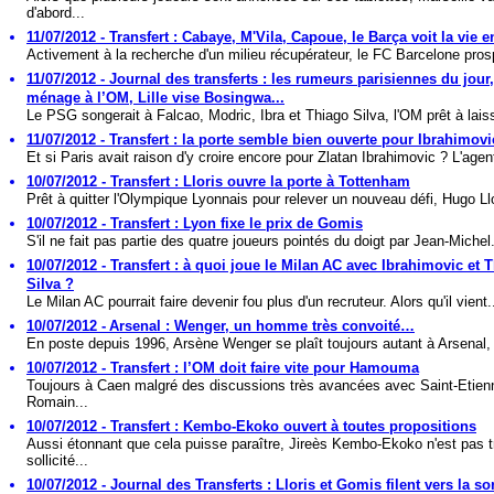
d'abord...
11/07/2012 - Transfert : Cabaye, M'Vila, Capoue, le Barça voit la vie e
Activement à la recherche d'un milieu récupérateur, le FC Barcelone pros
11/07/2012 - Journal des transferts : les rumeurs parisiennes du jour
ménage à l’OM, Lille vise Bosingwa...
Le PSG songerait à Falcao, Modric, Ibra et Thiago Silva, l'OM prêt à laiss
11/07/2012 - Transfert : la porte semble bien ouverte pour Ibrahimov
Et si Paris avait raison d'y croire encore pour Zlatan Ibrahimovic ? L'agent
10/07/2012 - Transfert : Lloris ouvre la porte à Tottenham
Prêt à quitter l'Olympique Lyonnais pour relever un nouveau défi, Hugo Llo
10/07/2012 - Transfert : Lyon fixe le prix de Gomis
S'il ne fait pas partie des quatre joueurs pointés du doigt par Jean-Michel.
10/07/2012 - Transfert : à quoi joue le Milan AC avec Ibrahimovic et 
Silva ?
Le Milan AC pourrait faire devenir fou plus d'un recruteur. Alors qu'il vient.
10/07/2012 - Arsenal : Wenger, un homme très convoité…
En poste depuis 1996, Arsène Wenger se plaît toujours autant à Arsenal, o
10/07/2012 - Transfert : l’OM doit faire vite pour Hamouma
Toujours à Caen malgré des discussions très avancées avec Saint-Etien
Romain...
10/07/2012 - Transfert : Kembo-Ekoko ouvert à toutes propositions
Aussi étonnant que cela puisse paraître, Jireès Kembo-Ekoko n'est pas t
sollicité...
10/07/2012 - Journal des Transferts : Lloris et Gomis filent vers la sor