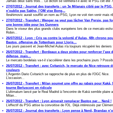
Jamais deux sans trois… Le dicton se vérifiera-t-il avec le PSG cet été ?
27/07/2012 - Journal des transferts : un 3e Milanais ciblé par le PSG
n’oublie pas Sakho, l’OM vise Bong...
Ibrahimovic aurait soufflé un nom au PSG, Lyon ne voit rien venir mais rê
27/07/2012 - Transfert : Wenger ne veut pas lâcher Van Persie, pas f
une bonne idée pour les Gunners
Dans le viseur des plus grands clubs européens lors de ce mercato estiv
Robin...
26/07/2012 - Lyon : Cris va contre la volonté d’Aulas, 48h chrono po
Bastos, offensive de Tottenham pour Lloris…
Les jours passent et Jean-Michel Aulas n'a toujours récupéré les deniers t
26/07/2012 - Transfert : Bordeaux a deux pistes pour renforcer l’axe d
défense, mais…
Le mercato bordelais va-t-il s'accélérer dans les prochains jours ? Possib
26/07/2012 - Transfert : avec Cvitanich, le mercato de Nice retrouve d
couleurs
L'Argentin Dario Cvitanich se rapproche de plus en plus de l'OGC Nice.
L'occasion...
26/07/2012 - Transfert : Milan soumet une offre au rabais pour Kaká, 
tourne Berlusconi en ridicule
L'ultimatum lancé par le Real Madrid à l'encontre de Kaká semble plaire 
Milan...
26/07/2012 - Transfert : Lyon aimerait remplacer Bastos par… Nenê !
L'effectif du PSG attise la convoitise de l'OL. Déjà intéressés par Clément
26/07/2012 - Journal des transferts : Lyon pense à Nenê, Brandao n’o