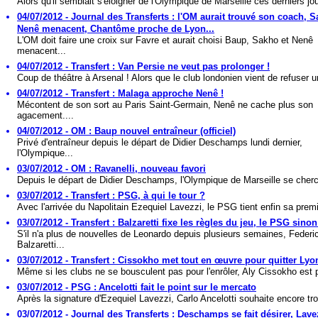
Alors qu'il semblait s'éloigner de l'Olympique de Marseille ces derniers jou
04/07/2012 - Journal des Transferts : l'OM aurait trouvé son coach, S
Nenê menacent, Chantôme proche de Lyon...
L'OM doit faire une croix sur Favre et aurait choisi Baup, Sakho et Nenê
menacent...
04/07/2012 - Transfert : Van Persie ne veut pas prolonger !
Coup de théâtre à Arsenal ! Alors que le club londonien vient de refuser u
04/07/2012 - Transfert : Malaga approche Nenê !
Mécontent de son sort au Paris Saint-Germain, Nenê ne cache plus son
agacement....
04/07/2012 - OM : Baup nouvel entraîneur (officiel)
Privé d'entraîneur depuis le départ de Didier Deschamps lundi dernier,
l'Olympique...
03/07/2012 - OM : Ravanelli, nouveau favori
Depuis le départ de Didier Deschamps, l'Olympique de Marseille se cherc
03/07/2012 - Transfert : PSG, à qui le tour ?
Avec l'arrivée du Napolitain Ezequiel Lavezzi, le PSG tient enfin sa premi
03/07/2012 - Transfert : Balzaretti fixe les règles du jeu, le PSG sinon
S'il n'a plus de nouvelles de Leonardo depuis plusieurs semaines, Federi
Balzaretti...
03/07/2012 - Transfert : Cissokho met tout en œuvre pour quitter Lyo
Même si les clubs ne se bousculent pas pour l'enrôler, Aly Cissokho est p
03/07/2012 - PSG : Ancelotti fait le point sur le mercato
Après la signature d'Ezequiel Lavezzi, Carlo Ancelotti souhaite encore troi
03/07/2012 - Journal des Transferts : Deschamps se fait désirer, Lave