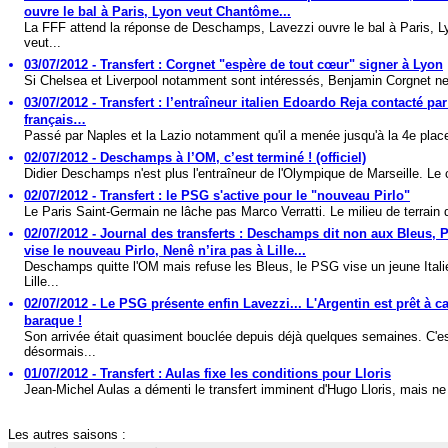
ouvre le bal à Paris, Lyon veut Chantôme...
La FFF attend la réponse de Deschamps, Lavezzi ouvre le bal à Paris, L
veut...
03/07/2012 - Transfert : Corgnet "espère de tout cœur" signer à Lyon
Si Chelsea et Liverpool notamment sont intéressés, Benjamin Corgnet ne 
03/07/2012 - Transfert : l’entraîneur italien Edoardo Reja contacté pa
français…
Passé par Naples et la Lazio notamment qu'il a menée jusqu'à la 4e place
02/07/2012 - Deschamps à l’OM, c’est terminé ! (officiel)
Didier Deschamps n'est plus l'entraîneur de l'Olympique de Marseille. Le c
02/07/2012 - Transfert : le PSG s'active pour le "nouveau Pirlo"
Le Paris Saint-Germain ne lâche pas Marco Verratti. Le milieu de terrain d
02/07/2012 - Journal des transferts : Deschamps dit non aux Bleus, P
vise le nouveau Pirlo, Nenê n’ira pas à Lille...
Deschamps quitte l'OM mais refuse les Bleus, le PSG vise un jeune Itali
Lille...
02/07/2012 - Le PSG présente enfin Lavezzi... L'Argentin est prêt à ca
baraque !
Son arrivée était quasiment bouclée depuis déjà quelques semaines. C'e
désormais...
01/07/2012 - Transfert : Aulas fixe les conditions pour Lloris
Jean-Michel Aulas a démenti le transfert imminent d'Hugo Lloris, mais ne
Les autres saisons :