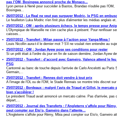
pas l’OM, Bosingwa annoncé proche de Monaco...
Lyon pense à Nenê pour succéder à Bastos, Brandao n'oublie pas l'OM,
Bosingwa...
26/07/2012 - Le Real ne veut pas surpayer Modric, le PSG en embus
Le feuilleton Luka Modric n'en finit plus d'alimenter les médias anglais et.
25/07/2012 - OM : après plusieurs échecs, le temps presse pour Ani
L'Olympique de Marseille ne s'en cache plus à présent. Pour renflouer se
caisses...
25/07/2012 - Transfert : Milan passe à l’action pour Yanga-Miwa !
Louis Nicollin aura-t-il le dernier mot ? S'il ne voulait rien entendre au suje
25/07/2012 - OM : Jordan Ayew pose ses conditions pour rester
Si un prêt était à l'ordre du jour en fin de saison dernière, Jordan Ayew dev
25/07/2012 - Transfert : d’accord avec Gameiro, Valence attend le feu
PSG
Cantonné au banc de touche depuis l'arrivée de Carlo Ancelotti au Paris S
Germain,...
25/07/2012 - Transfert : Rennes doit vendre à tout prix
A l'image de l'OL ou de l'OM, le Stade Rennais se montre très discret sur 
25/07/2012 - Bordeaux : malgré l'avis de Triaud et Gillot, le mercato 
bien s'accélérer !
Le président Triaud avait annoncé un mercato calme. Pas d'arrivée, pas 
départ,...
25/07/2012 - Journal des Transferts : l’Angleterre s’affole pour Rémy
peut compter sur Eto’o, Gameiro dans l’attente…
L'Angleterre s'affole pour Rémy, Mbia peut compter sur Eto'o, Gameiro at