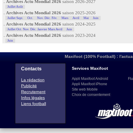
.
Archives Actu Mondial 2026
saison 2026-2027
Juillet Août
.
Archives Actu Mondial 2026
saison 2025-2026
Juillet Sept.
Oct.
Nov. Déc. Fév.
Mars
Avril
Mai
Juin
.
Archives Actu Mondial 2026
saison 2024-2025
Juillet Oct. Nov. Déc. Janvier Mars Avril
Juin
.
Archives Actu Mondial 2026
saison 2023-2024
Juin
Maxifoot (100% Football) : l'actua
Services Maxifoot
Contacts
Appli Maxifoot Android
Flu
La rédaction
Appli Maxifoot iPhone
Publicité
Site web Mobile
Recrutement
Choix de consentement
Infos légales
Liens football