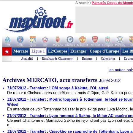
A retenir :
Palmarès Coupe du Mond
OM
PSG
Lyon
Lille
Monaco
Chelsea
Man Utd
Arsenal
Liverpool
ManCity
Ba
+ de clubs
Mercato
Ligue 1
L2/Coupes
Etranger
Coupe d'Europe
Les B
Actualité
|
Résultats & Classement
|
Buteurs
|
Calendrier
|
Equipe
les autres sa
Archives MERCATO, actu transferts
Juillet 2012
31/07/2012 - Transfert : l’OM songe à Kakuta, l’OL aussi
De retour à Chelsea après un prêt de six mois à Dijon, Gaël Kakuta pourra
31/07/2012 - Transfert : Modric toujours à Tottenham, le Real se tour
Witsel
En attendant de voir Tottenham baisser le prix exigé pour Luka Modric, le
31/07/2012 - Transfert : Lyon renonce à Sakho, le Milan AC espère e
Clément Chantôme et Mamadou Sakho ne rejoindront pas Lyon cet été. S
a...
31/07/2012 - Transfert : Cissokho se rapproche de Tottenham, Lyon a