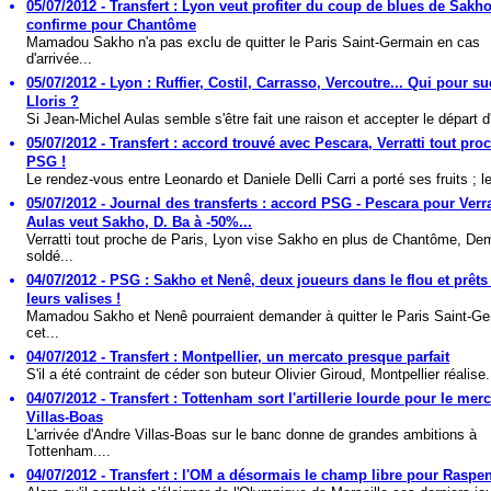
05/07/2012 - Transfert : Lyon veut profiter du coup de blues de Sakho
confirme pour Chantôme
Mamadou Sakho n'a pas exclu de quitter le Paris Saint-Germain en cas
d'arrivée...
05/07/2012 - Lyon : Ruffier, Costil, Carrasso, Vercoutre... Qui pour s
Lloris ?
Si Jean-Michel Aulas semble s'être fait une raison et accepter le départ d
05/07/2012 - Transfert : accord trouvé avec Pescara, Verratti tout pro
PSG !
Le rendez-vous entre Leonardo et Daniele Delli Carri a porté ses fruits ; le
05/07/2012 - Journal des transferts : accord PSG - Pescara pour Verra
Aulas veut Sakho, D. Ba à -50%...
Verratti tout proche de Paris, Lyon vise Sakho en plus de Chantôme, De
soldé...
04/07/2012 - PSG : Sakho et Nenê, deux joueurs dans le flou et prêts 
leurs valises !
Mamadou Sakho et Nenê pourraient demander à quitter le Paris Saint-G
cet...
04/07/2012 - Transfert : Montpellier, un mercato presque parfait
S'il a été contraint de céder son buteur Olivier Giroud, Montpellier réalise.
04/07/2012 - Transfert : Tottenham sort l'artillerie lourde pour le mer
Villas-Boas
L'arrivée d'Andre Villas-Boas sur le banc donne de grandes ambitions à
Tottenham....
04/07/2012 - Transfert : l'OM a désormais le champ libre pour Raspe