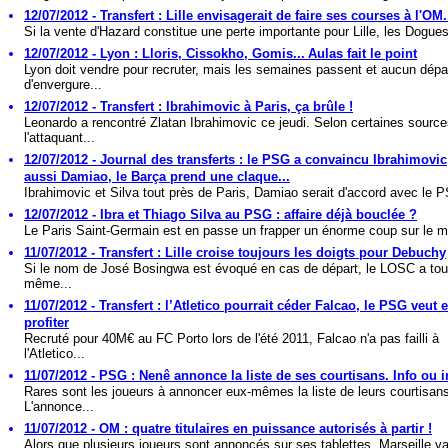
12/07/2012 - Transfert : Lille envisagerait de faire ses courses à l'OM.
Si la vente d'Hazard constitue une perte importante pour Lille, les Dogues
12/07/2012 - Lyon : Lloris, Cissokho, Gomis... Aulas fait le point
Lyon doit vendre pour recruter, mais les semaines passent et aucun dépa
d'envergure...
12/07/2012 - Transfert : Ibrahimovic à Paris, ça brûle !
Leonardo a rencontré Zlatan Ibrahimovic ce jeudi. Selon certaines source
l'attaquant...
12/07/2012 - Journal des transferts : le PSG a convaincu Ibrahimovic
aussi Damiao, le Barça prend une claque...
Ibrahimovic et Silva tout près de Paris, Damiao serait d'accord avec le P
12/07/2012 - Ibra et Thiago Silva au PSG : affaire déjà bouclée ?
Le Paris Saint-Germain est en passe un frapper un énorme coup sur le m
11/07/2012 - Transfert : Lille croise toujours les doigts pour Debuchy
Si le nom de José Bosingwa est évoqué en cas de départ, le LOSC a tou
même...
11/07/2012 - Transfert : l’Atletico pourrait céder Falcao, le PSG veut 
profiter
Recruté pour 40M€ au FC Porto lors de l'été 2011, Falcao n'a pas failli à
l'Atletico...
11/07/2012 - PSG : Nenê annonce la liste de ses courtisans. Info ou i
Rares sont les joueurs à annoncer eux-mêmes la liste de leurs courtisan
L'annonce...
11/07/2012 - OM : quatre titulaires en puissance autorisés à partir !
Alors que plusieurs joueurs sont annoncés sur ses tablettes, Marseille v