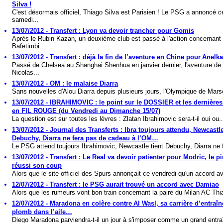
Silva !
C'est désormais officiel, Thiago Silva est Parisien ! Le PSG a annoncé c
samedi...
13/07/2012 - Transfert : Lyon va devoir trancher pour Gomis
Après le Rubin Kazan, un deuxième club est passé à l'action concernant
Bafetimbi...
13/07/2012 - Transfert : déjà la fin de l’aventure en Chine pour Anelk
Passé de Chelsea au Shanghai Shenhua en janvier dernier, l'aventure de
Nicolas...
13/07/2012 - OM : le malaise Diarra
Sans nouvelles d'Alou Diarra depuis plusieurs jours, l'Olympique de Marsei
13/07/2012 - IBRAHIMOVIC : le point sur le DOSSIER et les dernières
en FIL ROUGE (du Vendredi au Dimanche 15/07)
La question est sur toutes les lèvres : Zlatan Ibrahimovic sera-t-il oui ou..
13/07/2012 - Journal des Transferts : Ibra toujours attendu, Newcastle
Debuchy, Diarra ne fera pas de cadeau à l’OM…
Le PSG attend toujours Ibrahimovic, Newcastle tient Debuchy, Diarra ne f
13/07/2012 - Transfert : Le Real va devoir patienter pour Modric, le pi
réussi son coup
Alors que le site officiel des Spurs annonçait ce vendredi qu'un accord ava
12/07/2012 - Transfert : le PSG aurait trouvé un accord avec Damiao
Alors que les rumeurs vont bon train concernant la paire du Milan AC Thia
12/07/2012 - Maradona en colère contre Al Wasl, sa carrière d’entraîn
plomb dans l’aile…
Diego Maradona parviendra-t-il un jour à s'imposer comme un grand entraî