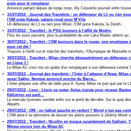
piste pour le remplacer
Annoncé partant depuis de longs mois, Aly Cissokho pourrait enfin trouve
31/07/2012 - Journal des Transferts : un défenseur de L1 ou rien pou
l'OM piste Kakuta, salaire royal pour M’Vila
Un défenseur de L1 ou rien pour Milan, l'OM piste Kakuta, le Zénith...
31/07/2012 - Transfert : le PSG toujours à l’affût de Modric
Plus les jours passent, plus la probabilité de voir Luka Modric atterrir au..
30/07/2012 - Transfert : l'OM toujours dans le rouge, une enveloppe 
pour cet été !
Toujours à l'arrêt sur le marché des transferts, l'Olympique de Marseille n
30/07/2012 - Transfert : Milan cherche désespérément un défenseur ce
en Ligue 1 !
Le Milan AC s'est mis en quête d'un remplaçant à son défenseur central T
30/07/2012 - Journal des transferts : l’Inter à l’attaque d’Ayew, Milan 
aussi Sakho, Neymar annoncé proche du Barça...
L'Inter prépare une offre de taille pour A. Ayew, Milan ne jure que par la L1
29/07/2012 - Lyon : Lloris va rester, Aulas insiste pour recaser Bastos
Källström est parti…
Le mercato lyonnais semble enfin sur le point de décoller. Sur le quai des
départs...
29/07/2012 - OM : un latéral gauche en renfort ? Morel n’est pas con
L'OM peut-il se permettre de laisser les pleins pouvoirs à Jérémy Morel su
29/07/2012 - Transfert : Nicollin se moque ouvertement de Galliani, 
Mbiwa encore loin du Milan AC