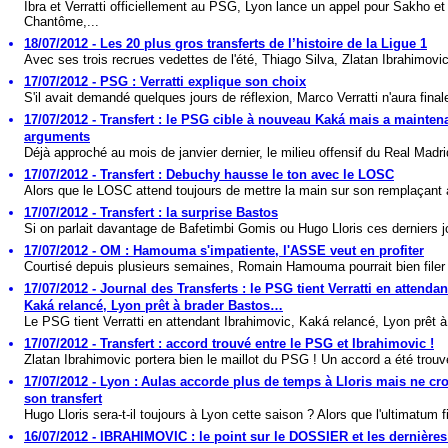
Ibra et Verratti officiellement au PSG, Lyon lance un appel pour Sakho et
Chantôme,...
18/07/2012 - Les 20 plus gros transferts de l’histoire de la Ligue 1
Avec ses trois recrues vedettes de l'été, Thiago Silva, Zlatan Ibrahimovic 
17/07/2012 - PSG : Verratti explique son choix
S'il avait demandé quelques jours de réflexion, Marco Verratti n'aura final
17/07/2012 - Transfert : le PSG cible à nouveau Kaká mais a mainten
arguments
Déjà approché au mois de janvier dernier, le milieu offensif du Real Madri
17/07/2012 - Transfert : Debuchy hausse le ton avec le LOSC
Alors que le LOSC attend toujours de mettre la main sur son remplaçant 
17/07/2012 - Transfert : la surprise Bastos
Si on parlait davantage de Bafetimbi Gomis ou Hugo Lloris ces derniers jo
17/07/2012 - OM : Hamouma s'impatiente, l'ASSE veut en profiter
Courtisé depuis plusieurs semaines, Romain Hamouma pourrait bien filer 
17/07/2012 - Journal des Transferts : le PSG tient Verratti en attendan
Kaká relancé, Lyon prêt à brader Bastos…
Le PSG tient Verratti en attendant Ibrahimovic, Kaká relancé, Lyon prêt à 
17/07/2012 - Transfert : accord trouvé entre le PSG et Ibrahimovic !
Zlatan Ibrahimovic portera bien le maillot du PSG ! Un accord a été trouv
17/07/2012 - Lyon : Aulas accorde plus de temps à Lloris mais ne cro
son transfert
Hugo Lloris sera-t-il toujours à Lyon cette saison ? Alors que l'ultimatum fi
16/07/2012 - IBRAHIMOVIC : le point sur le DOSSIER et les dernières