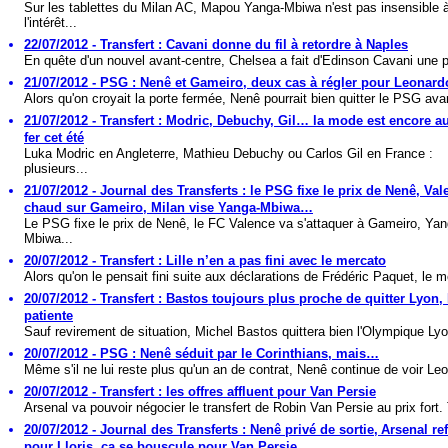
Sur les tablettes du Milan AC, Mapou Yanga-Mbiwa n'est pas insensible 
l'intérêt...
22/07/2012 - Transfert : Cavani donne du fil à retordre à Naples
En quête d'un nouvel avant-centre, Chelsea a fait d'Edinson Cavani une pri
21/07/2012 - PSG : Nenê et Gameiro, deux cas à régler pour Leonard
Alors qu'on croyait la porte fermée, Nenê pourrait bien quitter le PSG avan
21/07/2012 - Transfert : Modric, Debuchy, Gil… la mode est encore a
fer cet été
Luka Modric en Angleterre, Mathieu Debuchy ou Carlos Gil en France :
plusieurs...
21/07/2012 - Journal des Transferts : le PSG fixe le prix de Nenê, Val
chaud sur Gameiro, Milan vise Yanga-Mbiwa…
Le PSG fixe le prix de Nenê, le FC Valence va s'attaquer à Gameiro, Yan
Mbiwa...
20/07/2012 - Transfert : Lille n’en a pas fini avec le mercato
Alors qu'on le pensait fini suite aux déclarations de Frédéric Paquet, le m
20/07/2012 - Transfert : Bastos toujours plus proche de quitter Lyon, 
patiente
Sauf revirement de situation, Michel Bastos quittera bien l'Olympique Lyo
20/07/2012 - PSG : Nenê séduit par le Corinthians, mais…
Même s'il ne lui reste plus qu'un an de contrat, Nenê continue de voir Leo
20/07/2012 - Transfert : les offres affluent pour Van Persie
Arsenal va pouvoir négocier le transfert de Robin Van Persie au prix fort. T
20/07/2012 - Journal des Transferts : Nenê privé de sortie, Arsenal ref
pour Lloris, ça se bouscule pour Van Persie…