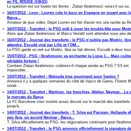
en FIL ROUGE (14h51)
La question est sur toutes les lèvres : Zlatan Ibrahimovic sera-t-il oui ou..
16/07/2012 - Lyon : Lovren crée le buzz en Espagne en jouant avec l
Barça…
Amateur de jeux vidéo, Dejan Lovren est fier d'avoir mis une raclée au Re
16/07/2012 - Transfert : le PSG prêt à jouer les trouble-fête pour Mod
Alors que Zlatan Ibrahimovic et Marco Verratti sont attendus sous peu dan
16/07/2012 - Journal des transferts : le PSG n’oublie pas Modric, Ibra
attendre, Escudé visé par Lille et l’OM...
Le PSG garde un oeil sur Modric, Ibra se fait désirer, Escudé a deux touc
15/07/2012 - PSG : Ibrahimovic va enchanter la Ligue 1… Mais coûte
véritable fortune !
Combien Zlatan Ibrahimovic coûtera-t-il chaque année au PSG ? S'il est
impossible...
15/07/2012 - Transfert : Malouda trop gourmand pour Santos ?
Annoncé il y a quelques semaines du côté de Vasco de Gama, Florent 
serait...
14/07/2012 - Transfert : Martinez, les frenchies, Afellay, Neymar... Le 
le mercato du Barça
Le FC Barcelone s'est montré assez discret sur le marché des transferts
jusqu'à...
14/07/2012 - Journal des transferts : T. Silva est Parisien, Hollande ef
peu Ibra, un accord Neymar - Barça...
T. Silva officiellement au PSG, les négociations continuent pour Ibrahimov
14/07/2012 - Transfert : le PSG annonce officiellement la signature d