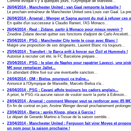
Comme évoqué il y a quelques jours, l'Olympique de Marseille...
26/04/2014 - Manchester United : van Gaal remporte la bataille !
Le prochain entraîneur de Manchester United sera Louis van Gaal. La pre
26/04/2014 - Arsenal : Wenger et Sagna auront du mal à refuser ces of
En quête d'un successeur à Claudio Ranieri, l'AS Monaco...
26/04/2014 - Real : Zidane, partir à Monaco pour mieux revenir ?
Zinedine Zidane devrait quitter ses fonctions d'adjoint de Carlo Ancelotti..
25/04/2014 - PSG : Manchester City tente le coup avec Blanc !
Malgré une proposition de ses dirigeants, Laurent Blanc n'a toujours...
25/04/2014 - Transfert : le Barça prêt à foncer sur Özil et Hummels !
Autorisé à recruter cet été, le FC Barcelone prépare...
25/04/2014 - PSG : le plan de Naples pour rapatrier Lavezzi, une pist
M€ pour remplacer Jallet...
En attendant d'être fixé sur une éventuelle sanction...
24/04/2014 - OM : Bielsa, pourquoi ça traîne...
Annoncé à l'Olympique de Marseille, Marcelo Bielsa n'a...
24/04/2014 - PSG : Cavani affole toujours les cadors anglais...
A priori, le PSG n'a aucune raison de vouloir ouvrir la porte à Edinson...
24/04/2014 - Arsenal : comment Wenger veut se renforcer avec 85 M€.
En fin de contrat en juin, Arsène Wenger devrait prochainement prolonger.
23/04/2014 - Barça : après Klopp, place à Garcia !
Le départ de Gerardo Martino à l'issue de la saison semble...
23/04/2014 - Manchester United : Ferguson fait virer Moyes et propos
un nom pour la saison prochaine !