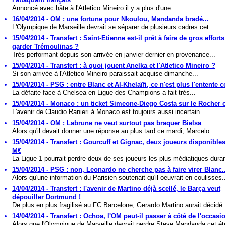
Annoncé avec hâte à l'Atletico Mineiro il y a plus d'une...
16/04/2014 - OM : une fortune pour Nkoulou, Mandanda bradé...
L'Olympique de Marseille devrait se séparer de plusieurs cadres cet...
15/04/2014 - Transfert : Saint-Etienne est-il prêt à faire de gros effort
garder Trémoulinas ?
Très performant depuis son arrivée en janvier dernier en provenance...
15/04/2014 - Transfert : à quoi jouent Anelka et l'Atletico Mineiro ?
Si son arrivée à l'Atletico Mineiro paraissait acquise dimanche...
15/04/2014 - PSG : entre Blanc et Al-Khelaïfi, ce n'est plus l'entente c
La défaite face à Chelsea en Ligue des Champions a fait très...
15/04/2014 - Monaco : un ticket Simeone-Diego Costa sur le Rocher c
L'avenir de Claudio Ranieri à Monaco est toujours aussi incertain....
15/04/2014 - OM : Labrune ne veut surtout pas braquer Bielsa
Alors qu'il devait donner une réponse au plus tard ce mardi, Marcelo...
15/04/2014 - Transfert : Gourcuff et Gignac, deux joueurs disponible
M€
La Ligue 1 pourrait perdre deux de ses joueurs les plus médiatiques duran
15/04/2014 - PSG : non, Leonardo ne cherche pas à faire virer Blanc..
Alors qu'une information du Parisien soutenait qu'il oeuvrait en coulisses.
14/04/2014 - Transfert : l'avenir de Martino déjà scellé, le Barça veut
dépouiller Dortmund !
De plus en plus fragilisé au FC Barcelone, Gerardo Martino aurait décidé.
14/04/2014 - Transfert : Ochoa, l'OM peut-il passer à côté de l'occasi
Alors que l'Olympique de Marseille devrait perdre Steve Mandanda cet été