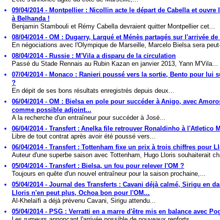
09/04/2014 - Montpellier : Nicollin acte le départ de Cabella et ouvre 
à Belhanda !
Benjamin Stambouli et Rémy Cabella devraient quitter Montpellier cet...
08/04/2014 - OM : Dugarry, Larqué et Ménès partagés sur l'arrivée de 
En négociations avec l'Olympique de Marseille, Marcelo Bielsa sera peut-
08/04/2014 - Russie : M'Vila a disparu de la circulation
Passé du Stade Rennais au Rubin Kazan en janvier 2013, Yann M'Vila...
07/04/2014 - Monaco : Ranieri poussé vers la sortie, Bento pour lui 
?
En dépit de ses bons résultats enregistrés depuis deux...
06/04/2014 - OM : Bielsa en pole pour succéder à Anigo, avec Amoro
comme possible adjoint...
A la recherche d'un entraîneur pour succéder à José...
06/04/2014 - Transfert : Anelka file retrouver Ronaldinho à l'Atletico M
Libre de tout contrat après avoir été poussé vers...
06/04/2014 - Transfert : Tottenham fixe un prix à trois chiffres pour Ll
Auteur d'une superbe saison avec Tottenham, Hugo Lloris souhaiterait ch
05/04/2014 - Transfert : Bielsa, un fou pour relever l'OM ?
Toujours en quête d'un nouvel entraîneur pour la saison prochaine,...
05/04/2014 - Journal des Transferts : Cavani déjà calmé, Sirigu en da
Lloris n'en peut plus, Ochoa bon pour l'OM...
Al-Khelaïfi a déjà prévenu Cavani, Sirigu attendu...
05/04/2014 - PSG : Verratti en a marre d'être mis en balance avec Pog
Les rumeurs annonçant l'arrivée possible de nouveaux renforts...