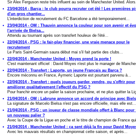
Sir Alex Ferguson reste très influent au sein de Manchester United. Alors.
23/04/2014 - Barça : le club pourra recruter cet été ! Les premières pi
d'un gros chantier...
L'interdiction de recrutement du FC Barcelone a été temporairement...
23/04/2014 - OM : Thauvin annonce la couleur pour son avenir et év
l'arrivée de Bielsa...
Attendu au tournant après son transfert houleux de l'été...
22/04/2014 - PSG : le fair-play financier, une vraie menace pour le
recrutement
Le Paris Saint-Germain saura début mai s'il fait partie des clubs...
22/04/2014 - Manchester United : Moyes prend la porte !
C'est maintenant officiel : David Moyes n'est plus le manager de Manches
22/04/2014 - Transfert : Laporte, un jeune Français au Barça ?
Encore méconnu en France, Aymeric Laporte est pourtant parvenu à...
22/04/2014 - Transfert : quels joueurs garder, vendre, ou s'offrir pour
améliorer qualitativement l'effectif du PSG ?
Pour franchir encore un palier la saison prochaine, et ne plus quitter la Li
21/04/2014 - OM : Labrune annonce un accord de principe avec Biels
La signature de Marcelo Bielsa n'est pas encore officielle, mais elle est...
21/04/2014 - PSG : un joueur de classe mondiale offert à Blanc pour 
un nouveau palier ?
Avec la Coupe de la Ligue en poche et le titre de champion de France qui 
21/04/2014 - Manchester United : ça sent déjà la fin pour David Moyes
Avec les mauvais résultats en championnat cette saison, et après...