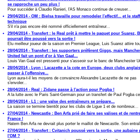
se rapproche un peu plus !
Pour succéder à Claudio Ranieri, l'AS Monaco continue de creuser...
29/04/2014 - OM : Bielsa travaille pour remodeler l'effectif... et le staff
technique
S'il n'a pas encore été nommé officiellement entraîneur...
29/04/2014 - Transfert : le Real prêt à mettre le paquet pour Suarez,
pourrait être poussé vers la sortie !
Elu meilleur joueur de la saison en Premier League, Luis Suarez attire tou
28/04/2014 - Transfert : les supporters préfèrent Giggs, mais Manche
United fait un pont d'or à Van Gaal...
Louis Van Gaal est pressenti pour s'asseoir sur le banc de Manchester Un
28/04/2014 - Lyon : Lacazette a la cote en Europe, deux clubs anglais
passer à l'offensive...
Lyon aura-t-il les moyens de convaincre Alexandre Lacazette de ne pas
s'envoler...
28/04/2014 - Real : Zidane passe à l'action pour Pogba !
A la lutte avec le Paris Saint-Germain pour un transfert de Paul Pogba cet
28/04/2014 - L1 : une valse des entraîneurs se prépare...
La saison se termine bientôt pour les clubs de Ligue 1 et de nombreux...
27/04/2014 - Newcastle : Ben Arfa prié de faire ses valises et de rentr
France !
Hatem Ben Arfa ne devrait plus porter le maillot de Newcastle. Son entraî
27/04/2014 - Transfert : Cvitanich poussé vers la sortie, une aubaine
l'OM ?