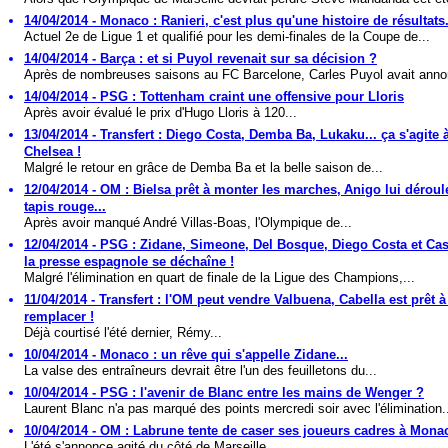
14/04/2014 - Monaco : Ranieri, c'est plus qu'une histoire de résultats.
Actuel 2e de Ligue 1 et qualifié pour les demi-finales de la Coupe de...
14/04/2014 - Barça : et si Puyol revenait sur sa décision ?
Après de nombreuses saisons au FC Barcelone, Carles Puyol avait anno
14/04/2014 - PSG : Tottenham craint une offensive pour Lloris
Après avoir évalué le prix d'Hugo Lloris à 120...
13/04/2014 - Transfert : Diego Costa, Demba Ba, Lukaku... ça s'agite 
Chelsea !
Malgré le retour en grâce de Demba Ba et la belle saison de...
12/04/2014 - OM : Bielsa prêt à monter les marches, Anigo lui déroul
tapis rouge...
Après avoir manqué André Villas-Boas, l'Olympique de...
12/04/2014 - PSG : Zidane, Simeone, Del Bosque, Diego Costa et Casi
la presse espagnole se déchaîne !
Malgré l'élimination en quart de finale de la Ligue des Champions,...
11/04/2014 - Transfert : l'OM peut vendre Valbuena, Cabella est prêt à
remplacer !
Déjà courtisé l'été dernier, Rémy...
10/04/2014 - Monaco : un rêve qui s'appelle Zidane...
La valse des entraîneurs devrait être l'un des feuilletons du...
10/04/2014 - PSG : l'avenir de Blanc entre les mains de Wenger ?
Laurent Blanc n'a pas marqué des points mercredi soir avec l'élimination.
10/04/2014 - OM : Labrune tente de caser ses joueurs cadres à Mona
L'été s'annonce agité du côté de Marseille,...