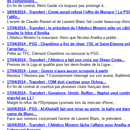
de comprendre...
En fin de contrat, Rémi Garde n'a toujours pas prolongé à...
18/04/2014 - Transfert : Conte aurait refusé l'offre de Monaco ! Le PS
l'affût...
L'avenir de Claudio Ranieri et de Laurent Blanc fait couler beaucoup d'enc
17/04/2014 - Transfert : le président de l'Atletico Mineiro pète un câbl
insulte le frère d'Anelka
L'Atletico Mineiro l'a mauvaise. Alors que Nicolas Anelka a publié...
17/04/2014 - PSG : Chantôme a fini de rêver, l'OL et Saint-Etienne prê
l'arracher...
Prêté au TFC, Clément Chantôme va retrouver le PSG...
17/04/2014 - Transfert : l'Atletico a fait une croix sur Diego Costa...
Premier de la Liga et qualifié pour les demi-finales de la Ligue...
17/04/2014 - Lyon : Gomis n'aura aucun scrupule à partir
Restera ? Restera pas ? Constamment interrogé sur son avenir, Bafétimbi
17/04/2014 - Transfert : l'OM doit s'activer pour Ochoa...
En fin de contrat et courtisé par plusieurs clubs français dont...
17/04/2014 - Transfert : Gonalons, Umtiti, Ruffier... Naples veut cont
marché en L1 !
Malgré le refus de l'Olympique Lyonnais lors du mercato d'hiver,...
16/04/2014 - PSG : Al-Khelaïfi fait une mise au point, la balle est dan
camp de Blanc...
Face aux rumeurs concernant l'avenir de Laurent Blanc, le président...
16/04/2014 - Transfert : l'Atletico Mineiro lâche l'affaire pour Anelka e
l'attaquant français