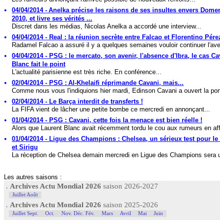
04/04/2014 - Anelka précise les raisons de ses insultes envers Dom
2010, et livre ses vérités ...
Discret dans les médias, Nicolas Anelka a accordé une interview...
04/04/2014 - Real : la réunion secrète entre Falcao et Florentino Pérez
Radamel Falcao a assuré il y a quelques semaines vouloir continuer l'ave
04/04/2014 - PSG : le mercato, son avenir, l'absence d'Ibra, le cas Ca
Blanc fait le point
L'actualité parisienne est très riche. En conférence...
02/04/2014 - PSG : Al-Khelaifi réprimande Cavani, mais...
Comme nous vous l'indiquions hier mardi, Edinson Cavani a ouvert la port
02/04/2014 - Le Barça interdit de transferts !
La FIFA vient de lâcher une petite bombe ce mercredi en annonçant...
01/04/2014 - PSG : Cavani, cette fois la menace est bien réelle !
Alors que Laurent Blanc avait récemment tordu le cou aux rumeurs en aff
01/04/2014 - Ligue des Champions : Chelsea, un sérieux test pour le
et Sirigu
La réception de Chelsea demain mercredi en Ligue des Champions sera u
Les autres saisons :
.
Archives Actu Mondial 2026
saison 2026-2027
Juillet Août
.
Archives Actu Mondial 2026
saison 2025-2026
Juillet Sept.
Oct.
Nov. Déc. Fév.
Mars
Avril
Mai
Juin