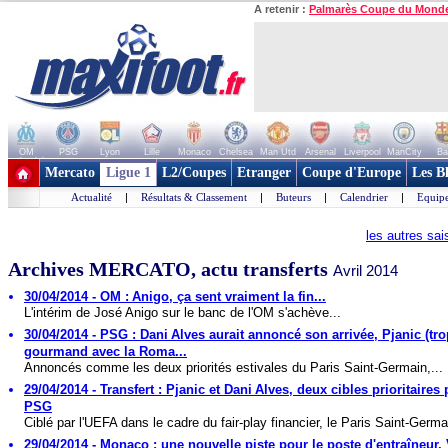
A retenir :
Palmarès Coupe du Mond
OM
PSG
Lyon
Lille
Monaco
Chelsea
Man Utd
Arsenal
Liverpool
ManCity
Ba
+ de clubs
Mercato
Ligue 1
L2/Coupes
Etranger
Coupe d'Europe
Les B
Actualité
|
Résultats & Classement
|
Buteurs
|
Calendrier
|
Equipe
les autres sa
Archives MERCATO, actu transferts
Avril 2014
30/04/2014 - OM : Anigo, ça sent vraiment la fin...
L'intérim de José Anigo sur le banc de l'OM s'achève...
30/04/2014 - PSG : Dani Alves aurait annoncé son arrivée, Pjanic (tro
gourmand avec la Roma...
Annoncés comme les deux priorités estivales du Paris Saint-Germain,...
29/04/2014 - Transfert : Pjanic et Dani Alves, deux cibles prioritaires 
PSG
Ciblé par l'UEFA dans le cadre du fair-play financier, le Paris Saint-Germai
29/04/2014 - Monaco : une nouvelle piste pour le poste d'entraîneur,