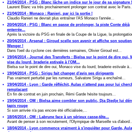
21/04/2014 - PSG : Blanc lâche un indice sur le jour de sa signature 
Laurent Blanc va très prochainement prolonger son contrat avec le Paris.
21/04/2014 - Monaco : Ranieri, par ici la sortie !
Claudio Ranieri ne devrait plus entraîner l'AS Monaco l'année...
20/04/2014 - PSG : Blanc en passe de prolonger, la piste Conte déjà
enterrée...
Après la victoire du PSG en finale de la Coupe de la Ligue, la prolongatio
20/04/2014 - Arsenal : Giroud scelle son avenir et affiche son soutien
Wenger !
Dans l'oeil du cyclone ces dernières semaines, Olivier Giroud est...
19/04/2014 - Journal des Transferts : Bielsa sur le point de dire oui
vise du lourd, braderie estivale à l'OM...
Bielsa sur le point de dire oui, Monaco vise du lourd, braderie estivale à..
19/04/2014 - PSG : Sirigu fait changer d'avis ses dirigeants
Pas vraiment perturbé par les rumeurs, Salvatore Sirigu a enchaîné...
19/04/2014 - Lyon : Garde réfléchit, Aulas n'attend pas pour lui cher
remplaçant
En fin de contrat en juin prochain, Rémi Garde hésite toujours...
19/04/2014 - OM : Bielsa aime combler son public, Dja Djedje lui dér
tapis rouge
Si son arrivée n'a pas encore été officialisée,...
18/04/2014 - OM : Labrune face à un sérieux casse-tête...
Avant de penser à son recrutement, l'Olympique de Marseille va d'abord..
18/04/2014 - Lyon commence vraiment à s'inquiéter pour Garde, Aula