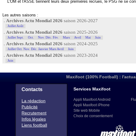
L'OM et l'ASSE tiennent leurs deux premières recrues, le PSG ne se cont
Les autres saisons :
.
Archives Actu Mondial 2026
saison 2026-2027
Juillet Août
.
Archives Actu Mondial 2026
saison 2025-2026
Juillet Sept.
Oct.
Nov. Déc. Fév.
Mars
Avril
Mai
Juin
.
Archives Actu Mondial 2026
saison 2024-2025
Juillet Oct. Nov. Déc. Janvier Mars Avril
Juin
.
Archives Actu Mondial 2026
saison 2023-2024
Juin
Maxifoot (100% Football) : l'actua
Services Maxifoot
Contacts
Appli Maxifoot Android
Flu
La rédaction
Appli Maxifoot iPhone
Publicité
Site web Mobile
Recrutement
Choix de consentement
Infos légales
Liens football