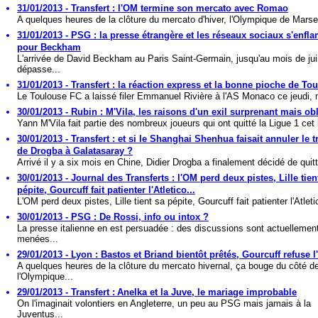
31/01/2013 - Transfert : l'OM termine son mercato avec Romao
A quelques heures de la clôture du mercato d'hiver, l'Olympique de Marseil
31/01/2013 - PSG : la presse étrangère et les réseaux sociaux s'enf
pour Beckham
L'arrivée de David Beckham au Paris Saint-Germain, jusqu'au mois de jui
dépasse...
31/01/2013 - Transfert : la réaction express et la bonne pioche de To
Le Toulouse FC a laissé filer Emmanuel Rivière à l'AS Monaco ce jeudi, 
30/01/2013 - Rubin : M'Vila, les raisons d'un exil surprenant mais obl
Yann M'Vila fait partie des nombreux joueurs qui ont quitté la Ligue 1 cet h
30/01/2013 - Transfert : et si le Shanghai Shenhua faisait annuler le t
de Drogba à Galatasaray ?
Arrivé il y a six mois en Chine, Didier Drogba a finalement décidé de quitte
30/01/2013 - Journal des Transferts : l'OM perd deux pistes, Lille tien
pépite, Gourcuff fait patienter l'Atletico...
L'OM perd deux pistes, Lille tient sa pépite, Gourcuff fait patienter l'Atletic
30/01/2013 - PSG : De Rossi, info ou intox ?
La presse italienne en est persuadée : des discussions sont actuellemen
menées...
29/01/2013 - Lyon : Bastos et Briand bientôt prêtés, Gourcuff refuse l'
A quelques heures de la clôture du mercato hivernal, ça bouge du côté d
l'Olympique...
29/01/2013 - Transfert : Anelka et la Juve, le mariage improbable
On l'imaginait volontiers en Angleterre, un peu au PSG mais jamais à la
Juventus...