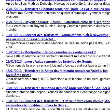
Après le Lillois Mathieu Debuchy, Newcastle s'apprête à faire signer deux
20/01/2013 - Transfert : Lisandro tenté par l'Italie, la Lazio sur les ra
Si Bafetimbi Gomis refuse toujours de quitter l'Olympique Lyonnais malg
plusieurs...
20/01/2013 - Bayern : Suarez, Falcao... Guardiola cible déjà ses prior
Futur entraîneur du Bayern Munich, Josep Guardiola prospecte déjà sur l
marché...
19/01/2013 - Journal des Transferts : Yanga-Mbiwa plaît à Newcastle,
pas en solde, Sissoko réfléchit...
Yanga-Mbiwa se rapproche des Magpies, le Real ne solde pas Kaká, Si
veut...
19/01/2013 - Montpellier : faut-il craindre un exode massif ?
Newcastle et Montpellier se seraient quasiment mis d'accord sur le transfe
19/01/2013 - Lyon : Aulas remonte les bretelles de Gomis
Mécontent de laisser sa place à Lisandro Lopez vendredi face à Evian T
18/01/2013 - Transfert : le Barça devra bientôt remplacer Valdés, les
premières pistes
C'est désormais certain, le FC Barcelone aura bientôt un nouveau gardie
numéro...
18/01/2013 - Transfert : Belhanda désigné pour succéder à Sneijder à 
Annoncé proche d'un départ, Younès Belhanda sent Fenerbahçe s'éloigne
derniers...
18/01/2013 - Journal des Transferts : l'OM veut faire coup double, Anc
se montre clair, Valdés quittera le Barça...
L'OM veut faire coup double, Ancelotti se montre clair, Valdés veut quitter