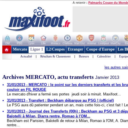
A retenir :
Palmarès Coupe du Mond
OM
PSG
Lyon
Lille
Monaco
Chelsea
Man Utd
Arsenal
Liverpool
ManCity
Ba
+ de clubs
Mercato
Ligue 1
L2/Coupes
Etranger
Coupe d'Europe
Les B
Actualité
|
Résultats & Classement
|
Buteurs
|
Calendrier
|
Equipe
les autres sa
Archives MERCATO, actu transferts
Janvier 2013
31/01/2013 - MERCATO : le point sur les derniers transferts et les bru
couloir en FIL ROUGE
Le mercato d'hiver a fermé ses portes jeudi soir à minuit. Maxifoot...
31/01/2013 - Transfert : Beckham débarque au PSG ! (officiel)
Le PSG aura dû patienter pendant un an, mais cette fois-ci, c'est fait ! Le
31/01/2013 - Journal des Transferts (00h) : Beckham au PSG et 3 dépa
Balotelli à Milan, Diarra rentre, Romao à l'OM...
Beckham est Parisien, Balotelli de retour à Milan, Romao à l'OM, A. Diar
rentre...