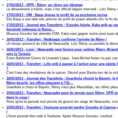
17/01/2013 - QPR : Rémy, un choix qui dérange
Le dénouement a traîné, mais c'est officiel depuis mercredi : Loïc Rémy e
17/01/2013 - OM : Baup dresse le profil de sa prochaine recrue
Elie Baup a une idée très précise du profil de joueur attendu d'ici la fin du.
17/01/2013 - Journal des Transferts : Sissoko hésite, Kaka prêt au sac
Ancelotti intéresse la Roma...
Moussa Sissoko fait attendre l'OM, Kaka veut gagner moins pour jouer pl
16/01/2013 - Transfert : Redknapp confirme l'arrivée de Rémy !
Un temps annoncé du côté de Newcastle, Loïc Rémy va prendre la directi
16/01/2013 - Lyon : Newcastle veut Gomis pour oublier Rémy, Brian
vers la Turquie
Entre Bafétimbi Gomis et Lisandro Lopez, Jean-Michel Aulas n'a pas cac
16/01/2013 - Transfert : Lille prêt à passer à l'action pour une pépite 
?
C'est l'une des révélations de la saison. Décisif pour Bastia lors de la vict
16/01/2013 - Journal des Transferts : Guardiola choisit le Bayern, le f
Rémy bouclé, les offres pleuvent à l'OL...
Guardiola a choisi le Bayern, Rémy n'est plus Marseillais, les offres pleuv
15/01/2013 - Transfert : Newcastle perd du terrain pour Rémy, QPR t
dans le coup !
Alors qu'on le pensait tout proche de grossir les rangs de Newcastle, Loï
15/01/2013 - Transfert : Toulouse pourrait perdre Sissoko et Capoue c
!
L'hiver pourrait être rude à Toulouse. Après Moussa Sissoko, courtisé