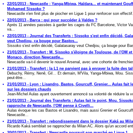
22/01/2013 - Newcastle : Yanga-Mbiwa, Haïdara... et maintenant Gouff
Mohamed Sissoko ?
Newcastle n'en finit plus de piocher en Ligue 1 pour renforcer son effectif.
22/01/2013 - Barça : qui pour succéder à Valdes ?
Après 11 années passées à garder les cages du FC Barcelone, Victor Va
va...
22/01/2013 - Journal des Transferts : Sissoko s'est enfin décidé, Gal
veut Chedjou, ça bouge pour Bastos...
Sissoko s'est enfin décidé, Galatasaray veut Chedjou, ça bouge pour Bas
21/01/2013 - Transfert : M. Sissoko s'éloigne de Toulouse, de l'OM et
Monaco, direction Newcastle...
Newcastle va-t-il devenir le nouvel Arsenal, avec une cohorte de frenchie
21/01/2013 - Transfert : la L1 ne parvient pas à enrayer la fuite des tal
Debuchy, Rémy, Nenê, Gil… Et demain, M'Vila, Yanga-Mbiwa, Mou. Sis
peut-être...
21/01/2013 - Lyon : Lisandro, Bastos, Gourcuff, Grenier... Aulas fait l
sur les dossiers chauds
Jean-Michel Aulas ayant ouvertement annoncé sa volonté de réduire la voi
21/01/2013 - Journal des Transferts : Aulas fait le point, Mou. Sissok
rapproche de Newcastle, l'OM pense à Civelli...
Aulas évoque les cas Bastos et Lisandro, mais aussi Grenier et Gourcuff
Newcastle...
21/01/2013 - Transfert : rebondissement dans le dossier Kaká au Mila
Ricardo Kaká semblait se rapprocher du Milan AC. Alors qu'un accord entr
20/01/2013 - Transfert : Newcastle poursuit son marché en Ligue 1