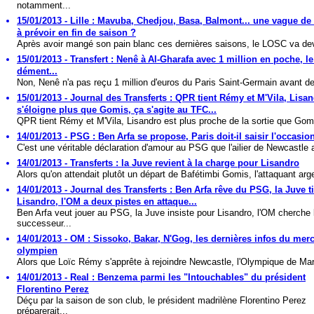
notamment...
15/01/2013 - Lille : Mavuba, Chedjou, Basa, Balmont... une vague de
à prévoir en fin de saison ?
Après avoir mangé son pain blanc ces dernières saisons, le LOSC va dev
15/01/2013 - Transfert : Nenê à Al-Gharafa avec 1 million en poche, 
dément...
Non, Nenê n'a pas reçu 1 million d'euros du Paris Saint-Germain avant de p
15/01/2013 - Journal des Transferts : QPR tient Rémy et M'Vila, Lisa
s'éloigne plus que Gomis, ça s'agite au TFC...
QPR tient Rémy et M'Vila, Lisandro est plus proche de la sortie que Gomi
14/01/2013 - PSG : Ben Arfa se propose, Paris doit-il saisir l'occasio
C'est une véritable déclaration d'amour au PSG que l'ailier de Newcastle a 
14/01/2013 - Transferts : la Juve revient à la charge pour Lisandro
Alors qu'on attendait plutôt un départ de Bafétimbi Gomis, l'attaquant arge
14/01/2013 - Journal des Transferts : Ben Arfa rêve du PSG, la Juve ti
Lisandro, l'OM a deux pistes en attaque...
Ben Arfa veut jouer au PSG, la Juve insiste pour Lisandro, l'OM cherche 
successeur...
14/01/2013 - OM : Sissoko, Bakar, N'Gog, les dernières infos du mer
olympien
Alors que Loïc Rémy s'apprête à rejoindre Newcastle, l'Olympique de Mars
14/01/2013 - Real : Benzema parmi les "Intouchables" du président
Florentino Perez
Déçu par la saison de son club, le président madrilène Florentino Perez
préparerait...