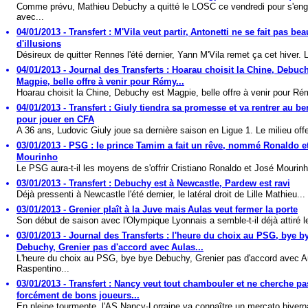
Comme prévu, Mathieu Debuchy a quitté le LOSC ce vendredi pour s'en
avec...
04/01/2013 - Transfert : M'Vila veut partir, Antonetti ne se fait pas b
d'illusions
Désireux de quitter Rennes l'été dernier, Yann M'Vila remet ça cet hiver. L
04/01/2013 - Journal des Transferts : Hoarau choisit la Chine, Debuc
Magpie, belle offre à venir pour Rémy...
Hoarau choisit la Chine, Debuchy est Magpie, belle offre à venir pour Rém
04/01/2013 - Transfert : Giuly tiendra sa promesse et va rentrer au be
pour jouer en CFA
A 36 ans, Ludovic Giuly joue sa dernière saison en Ligue 1. Le milieu offe
03/01/2013 - PSG : le prince Tamim a fait un rêve, nommé Ronaldo e
Mourinho
Le PSG aura-t-il les moyens de s'offrir Cristiano Ronaldo et José Mourinho
03/01/2013 - Transfert : Debuchy est à Newcastle, Pardew est ravi
Déjà pressenti à Newcastle l'été dernier, le latéral droit de Lille Mathieu...
03/01/2013 - Grenier plaît à la Juve mais Aulas veut fermer la porte
Son début de saison avec l'Olympique Lyonnais a semble-t-il déjà attiré le
03/01/2013 - Journal des Transferts : l'heure du choix au PSG, bye b
Debuchy, Grenier pas d'accord avec Aulas...
L'heure du choix au PSG, bye bye Debuchy, Grenier pas d'accord avec A
Raspentino...
03/01/2013 - Transfert : Nancy veut tout chambouler et ne cherche pa
forcément de bons joueurs...
En pleine tourmente, l'AS Nancy-Lorraine va connaître un mercato hivern