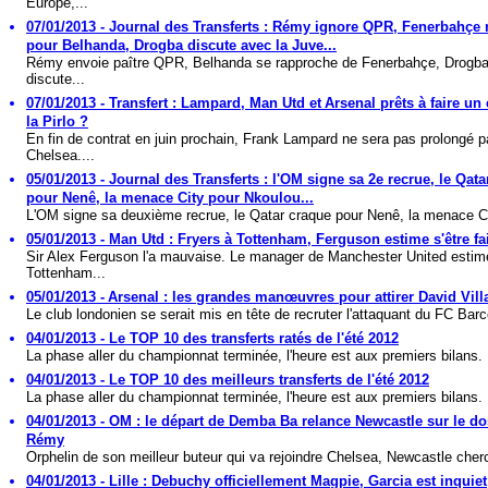
Europe,...
07/01/2013 - Journal des Transferts : Rémy ignore QPR, Fenerbahçe
pour Belhanda, Drogba discute avec la Juve...
Rémy envoie paître QPR, Belhanda se rapproche de Fenerbahçe, Drogb
discute...
07/01/2013 - Transfert : Lampard, Man Utd et Arsenal prêts à faire un
la Pirlo ?
En fin de contrat en juin prochain, Frank Lampard ne sera pas prolongé p
Chelsea....
05/01/2013 - Journal des Transferts : l'OM signe sa 2e recrue, le Qat
pour Nenê, la menace City pour Nkoulou...
L'OM signe sa deuxième recrue, le Qatar craque pour Nenê, la menace Ci
05/01/2013 - Man Utd : Fryers à Tottenham, Ferguson estime s'être fai
Sir Alex Ferguson l'a mauvaise. Le manager de Manchester United estim
Tottenham...
05/01/2013 - Arsenal : les grandes manœuvres pour attirer David Vill
Le club londonien se serait mis en tête de recruter l'attaquant du FC Barc
04/01/2013 - Le TOP 10 des transferts ratés de l'été 2012
La phase aller du championnat terminée, l'heure est aux premiers bilans. 
04/01/2013 - Le TOP 10 des meilleurs transferts de l'été 2012
La phase aller du championnat terminée, l'heure est aux premiers bilans. 
04/01/2013 - OM : le départ de Demba Ba relance Newcastle sur le do
Rémy
Orphelin de son meilleur buteur qui va rejoindre Chelsea, Newcastle cherc
04/01/2013 - Lille : Debuchy officiellement Magpie, Garcia est inquiet