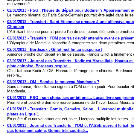
mouvementé....
02/01/2013 - PSG : l'heure du départ pour Bodmer ? Apparemment no
Le mercato hivernal du Paris Saint-Germain pourrait être agité dans le se
02/01/2013 - Transfert : Saint-Etienne se prépare à une offensive pou
Ghoulam
L'AS Saint-Etienne pourrait perdre l'un de ses jeunes éléments prometteur
02/01/2013 - Transfert : l'OM pourrait devoir attendre avant de présen
L'Olympique de Marseille s'apprête à enregistrer ses deux premières recru
02/01/2013 - Bordeaux : Gillot met fin au suspense !
Annoncé proche d'un départ en fin de saison, Francis Gillot a finalement 
02/01/2013 - Journal des Transferts : Kadir est Marseillais, Hoarau et 
piste chinoise, Bordeaux respire...
C'est fait pour Kadir à l'OM, Hoarau et l'étrange piste chinoise, Bordeaux
respire,...
02/01/2013 - OM : Samba, le nouveau Mandanda ?
Sans surprise, Brice Samba signera à l'OM demain jeudi. Pour épauler S
Mandanda,...
01/01/2013 - PSG : son choix, ses ambitions... Lucas livre ses prem
Première et peut-être dernière recrue parisienne de l'hiver, Lucas Moura a 
01/01/2013 - Transfert : Gomis, Gameiro, Kalou... Liverpool multiplie
pistes en Ligue 1
En quête d'un nouvel attaquant cet hiver, Liverpool multiplie les pistes. Le
01/01/2013 - Journal des Transferts : l'OM et l'ASSE ouvrent le bal, 
pas forcément calme, Gomis très courtisé...