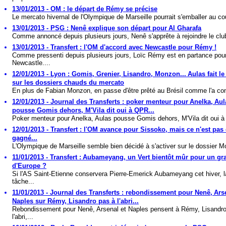
13/01/2013 - OM : le départ de Rémy se précise
Le mercato hivernal de l'Olympique de Marseille pourrait s'emballer au cou
13/01/2013 - PSG : Nenê explique son départ pour Al Gharafa
Comme annoncé depuis plusieurs jours, Nenê s'apprête à rejoindre le club 
13/01/2013 - Transfert : l'OM d'accord avec Newcastle pour Rémy !
Comme pressenti depuis plusieurs jours, Loïc Rémy est en partance pou
Newcastle....
12/01/2013 - Lyon : Gomis, Grenier, Lisandro, Monzon... Aulas fait le
sur les dossiers chauds du mercato
En plus de Fabian Monzon, en passe d'être prêté au Brésil comme l'a con
12/01/2013 - Journal des Transferts : poker menteur pour Anelka, Aul
pousse Gomis dehors, M'Vila dit oui à QPR...
Poker menteur pour Anelka, Aulas pousse Gomis dehors, M'Vila dit oui à
12/01/2013 - Transfert : l'OM avance pour Sissoko, mais ce n'est pas
gagné...
L'Olympique de Marseille semble bien décidé à s'activer sur le dossier M
11/01/2013 - Transfert : Aubameyang, un Vert bientôt mûr pour un gr
d'Europe ?
Si l'AS Saint-Etienne conservera Pierre-Emerick Aubameyang cet hiver, l
tâche...
11/01/2013 - Journal des Transferts : rebondissement pour Nenê, Ars
Naples sur Rémy, Lisandro pas à l'abri...
Rebondissement pour Nenê, Arsenal et Naples pensent à Rémy, Lisandro
l'abri,...