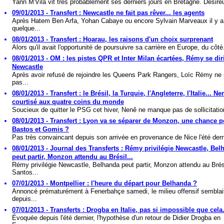
Yann M'Vila vit très probablement ses derniers jours en Bretagne. Désireu
09/01/2013 - Transfert : Newcastle ne fait pas rêver... les agents
Après Hatem Ben Arfa, Yohan Cabaye ou encore Sylvain Marveaux il y a
quelque...
08/01/2013 - Transfert : Hoarau, les raisons d'un choix surprenant
Alors qu'il avait l'opportunité de poursuivre sa carrière en Europe, du côté.
08/01/2013 - OM : les pistes QPR et Inter Milan écartées, Rémy se dir
Newcastle
Après avoir refusé de rejoindre les Queens Park Rangers, Loïc Rémy ne 
pas...
08/01/2013 - Transfert : le Brésil, la Turquie, l'Angleterre, l'Italie... Ne
courtisé aux quatre coins du monde
Soucieux de quitter le PSG cet hiver, Nenê ne manque pas de sollicitation
08/01/2013 - Transfert : Lyon va se séparer de Monzon, une chance 
Bastos et Gomis ?
Pas très convaincant depuis son arrivée en provenance de Nice l'été derni
08/01/2013 - Journal des Transferts : Rémy privilégie Newcastle, Bel
peut partir, Monzon attendu au Brésil...
Rémy privilégie Newcastle, Belhanda peut partir, Monzon attendu au Brés
Santos...
07/01/2013 - Montpellier : l'heure du départ pour Belhanda ?
Annoncé prématurément à Fenerbahçe samedi, le milieu offensif semblai
depuis...
07/01/2013 - Transferts : Drogba en Italie, pas si impossible que cela.
Évoquée depuis l'été dernier, l'hypothèse d'un retour de Didier Drogba en