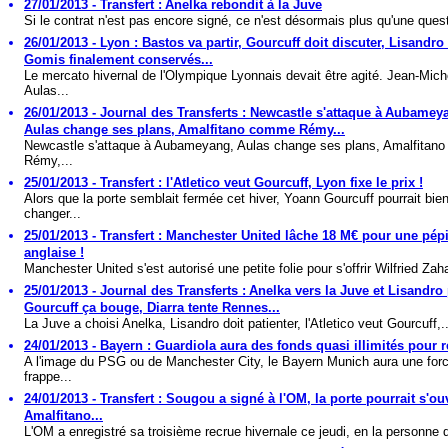
27/01/2013 - Transfert : Anelka rebondit à la Juve
Si le contrat n'est pas encore signé, ce n'est désormais plus qu'une quest
26/01/2013 - Lyon : Bastos va partir, Gourcuff doit discuter, Lisandro 
Gomis finalement conservés...
Le mercato hivernal de l'Olympique Lyonnais devait être agité. Jean-Mich
Aulas...
26/01/2013 - Journal des Transferts : Newcastle s'attaque à Aubamey
Aulas change ses plans, Amalfitano comme Rémy...
Newcastle s'attaque à Aubameyang, Aulas change ses plans, Amalfitan
Rémy,...
25/01/2013 - Transfert : l'Atletico veut Gourcuff, Lyon fixe le prix !
Alors que la porte semblait fermée cet hiver, Yoann Gourcuff pourrait bie
changer...
25/01/2013 - Transfert : Manchester United lâche 18 M€ pour une pép
anglaise !
Manchester United s'est autorisé une petite folie pour s'offrir Wilfried Zaha
25/01/2013 - Journal des Transferts : Anelka vers la Juve et Lisandro 
Gourcuff ça bouge, Diarra tente Rennes...
La Juve a choisi Anelka, Lisandro doit patienter, l'Atletico veut Gourcuff,..
24/01/2013 - Bayern : Guardiola aura des fonds quasi illimités pour re
A l'image du PSG ou de Manchester City, le Bayern Munich aura une for
frappe...
24/01/2013 - Transfert : Sougou a signé à l'OM, la porte pourrait s'ou
Amalfitano...
L'OM a enregistré sa troisième recrue hivernale ce jeudi, en la personne d