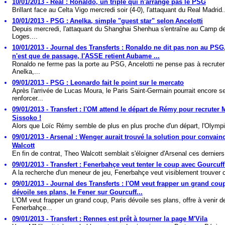
10/01/2013 - Real : Ronaldo, un triplé qui n'arrange pas le PSG
Brillant face au Celta Vigo mercredi soir (4-0), l'attaquant du Real Madrid.
10/01/2013 - PSG : Anelka, simple "guest star" selon Ancelotti
Depuis mercredi, l'attaquant du Shanghai Shenhua s'entraîne au Camp d
Loges....
10/01/2013 - Journal des Transferts : Ronaldo ne dit pas non au PSG
n'est que de passage, l'ASSE retient Aubame ...
Ronaldo ne ferme pas la porte au PSG, Ancelotti ne pense pas à recruter
Anelka,...
09/01/2013 - PSG : Leonardo fait le point sur le mercato
Après l'arrivée de Lucas Moura, le Paris Saint-Germain pourrait encore s
renforcer...
09/01/2013 - Transfert : l'OM attend le départ de Rémy pour recruter
Sissoko !
Alors que Loïc Rémy semble de plus en plus proche d'un départ, l'Olympi
09/01/2013 - Arsenal : Wenger aurait trouvé la solution pour convain
Walcott
En fin de contrat, Theo Walcott semblait s'éloigner d'Arsenal ces derniers
09/01/2013 - Transfert : Fenerbahçe veut tenter le coup avec Gourcuff
A la recherche d'un meneur de jeu, Fenerbahçe veut visiblement trouver ce
09/01/2013 - Journal des Transferts : l'OM veut frapper un grand coup
dévoile ses plans, le Fener sur Gourcuff...
L'OM veut frapper un grand coup, Paris dévoile ses plans, offre à venir d
Fenerbahçe...
09/01/2013 - Transfert : Rennes est prêt à tourner la page M'Vila