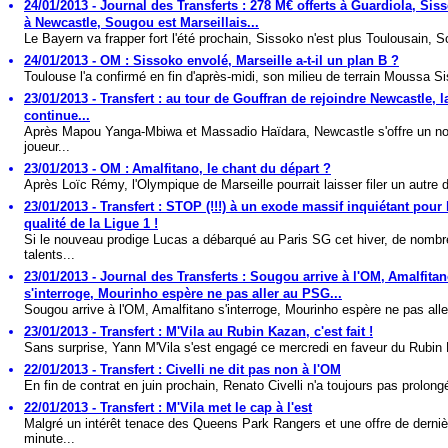
24/01/2013 - Journal des Transferts : 278 M€ offerts à Guardiola, Siss
à Newcastle, Sougou est Marseillais...
Le Bayern va frapper fort l'été prochain, Sissoko n'est plus Toulousain, S
24/01/2013 - OM : Sissoko envolé, Marseille a-t-il un plan B ?
Toulouse l'a confirmé en fin d'après-midi, son milieu de terrain Moussa Si
23/01/2013 - Transfert : au tour de Gouffran de rejoindre Newcastle, la
continue...
Après Mapou Yanga-Mbiwa et Massadio Haïdara, Newcastle s'offre un n
joueur...
23/01/2013 - OM : Amalfitano, le chant du départ ?
Après Loïc Rémy, l'Olympique de Marseille pourrait laisser filer un autre d
23/01/2013 - Transfert : STOP (!!!) à un exode massif inquiétant pour 
qualité de la Ligue 1 !
Si le nouveau prodige Lucas a débarqué au Paris SG cet hiver, de nomb
talents...
23/01/2013 - Journal des Transferts : Sougou arrive à l'OM, Amalfita
s'interroge, Mourinho espère ne pas aller au PSG...
Sougou arrive à l'OM, Amalfitano s'interroge, Mourinho espère ne pas aller
23/01/2013 - Transfert : M'Vila au Rubin Kazan, c'est fait !
Sans surprise, Yann M'Vila s'est engagé ce mercredi en faveur du Rubin 
22/01/2013 - Transfert : Civelli ne dit pas non à l'OM
En fin de contrat en juin prochain, Renato Civelli n'a toujours pas prolongé
22/01/2013 - Transfert : M'Vila met le cap à l'est
Malgré un intérêt tenace des Queens Park Rangers et une offre de derniè
minute...