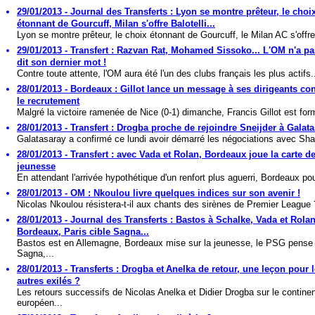
29/01/2013 - Journal des Transferts : Lyon se montre prêteur, le choi
étonnant de Gourcuff, Milan s'offre Balotelli...
Lyon se montre prêteur, le choix étonnant de Gourcuff, le Milan AC s'offre
29/01/2013 - Transfert : Razvan Rat, Mohamed Sissoko... L'OM n'a p
dit son dernier mot !
Contre toute attente, l'OM aura été l'un des clubs français les plus actifs.
28/01/2013 - Bordeaux : Gillot lance un message à ses dirigeants co
le recrutement
Malgré la victoire ramenée de Nice (0-1) dimanche, Francis Gillot est form
28/01/2013 - Transfert : Drogba proche de rejoindre Sneijder à Galat
Galatasaray a confirmé ce lundi avoir démarré les négociations avec Sha
28/01/2013 - Transfert : avec Vada et Rolan, Bordeaux joue la carte de
jeunesse
En attendant l'arrivée hypothétique d'un renfort plus aguerri, Bordeaux pou
28/01/2013 - OM : Nkoulou livre quelques indices sur son avenir !
Nicolas Nkoulou résistera-t-il aux chants des sirènes de Premier League 
28/01/2013 - Journal des Transferts : Bastos à Schalke, Vada et Rolan
Bordeaux, Paris cible Sagna...
Bastos est en Allemagne, Bordeaux mise sur la jeunesse, le PSG pense
Sagna,...
28/01/2013 - Transferts : Drogba et Anelka de retour, une leçon pour 
autres exilés ?
Les retours successifs de Nicolas Anelka et Didier Drogba sur le contine
européen...