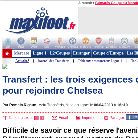
A retenir :
Palmarès Coupe du Mond
OM
PSG
Lyon
Lille
Monaco
Chelsea
Man Utd
Arsenal
Liverpool
ManCity
Ba
+ de clubs
Mercato
Ligue 1
L2/Coupes
Etranger
Coupe d'Europe
Les B
Actualité
|
Journal des Transferts
|
Tableaux des transferts Ligue 1
|
Tabl
Transfert : les trois exigences
pour rejoindre Chelsea
Par
Romain Rigaux
-
Actu Transferts, Mise en ligne: le
06/04/2013
à
16h10
Taille du texte:
Email
Imprimer
Partager:
Difficile de savoir ce que réserve l'ave