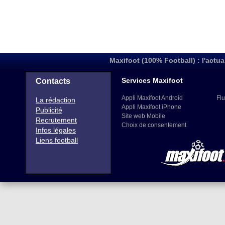
Maxifoot (100% Football) : l'actua
Services Maxifoot
Contacts
Appli Maxifoot Android
Flu
La rédaction
Appli Maxifoot iPhone
Publicité
Site web Mobile
Recrutement
Choix de consentement
Infos légales
Liens football