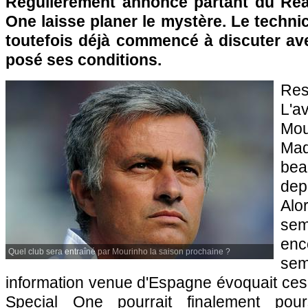
Régulièrement annoncé partant du Real
One laisse planer le mystère. Le technic
toutefois déjà commencé à discuter ave
posé ses conditions.
Res
L'
Mo
Ma
be
dep
Al
semb
en
Quel club sera entraîné par Mourinho la saison prochaine ?
se
information venue d'Espagne évoquait ces 
Special One pourrait finalement pour