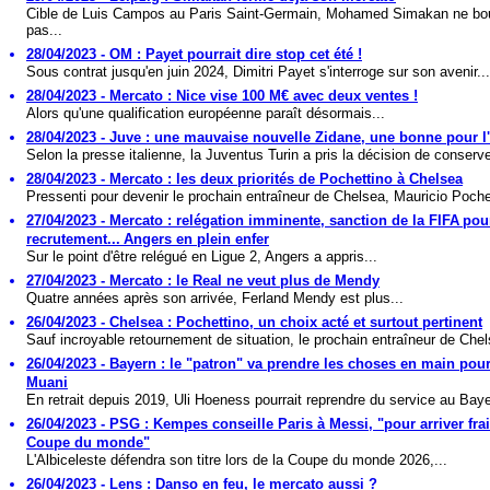
Cible de Luis Campos au Paris Saint-Germain, Mohamed Simakan ne bo
pas...
28/04/2023 - OM : Payet pourrait dire stop cet été !
Sous contrat jusqu'en juin 2024, Dimitri Payet s'interroge sur son avenir...
28/04/2023 - Mercato : Nice vise 100 M€ avec deux ventes !
Alors qu'une qualification européenne paraît désormais...
28/04/2023 - Juve : une mauvaise nouvelle Zidane, une bonne pour 
Selon la presse italienne, la Juventus Turin a pris la décision de conserve
28/04/2023 - Mercato : les deux priorités de Pochettino à Chelsea
Pressenti pour devenir le prochain entraîneur de Chelsea, Mauricio Pochet
27/04/2023 - Mercato : relégation imminente, sanction de la FIFA pou
recrutement... Angers en plein enfer
Sur le point d'être relégué en Ligue 2, Angers a appris...
27/04/2023 - Mercato : le Real ne veut plus de Mendy
Quatre années après son arrivée, Ferland Mendy est plus...
26/04/2023 - Chelsea : Pochettino, un choix acté et surtout pertinent
Sauf incroyable retournement de situation, le prochain entraîneur de Chel
26/04/2023 - Bayern : le "patron" va prendre les choses en main pou
Muani
En retrait depuis 2019, Uli Hoeness pourrait reprendre du service au Baye
26/04/2023 - PSG : Kempes conseille Paris à Messi, "pour arriver frai
Coupe du monde"
L'Albiceleste défendra son titre lors de la Coupe du monde 2026,...
26/04/2023 - Lens : Danso en feu, le mercato aussi ?