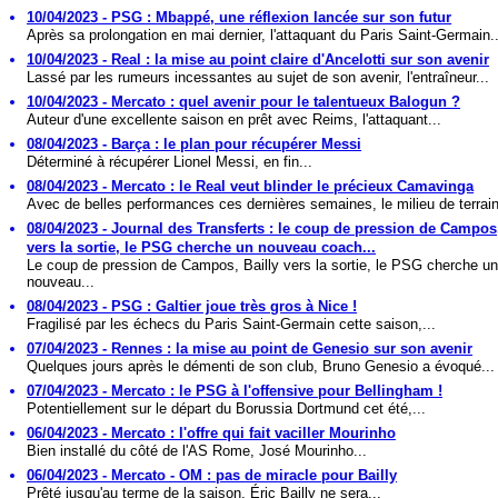
10/04/2023 - PSG : Mbappé, une réflexion lancée sur son futur
Après sa prolongation en mai dernier, l'attaquant du Paris Saint-Germain..
10/04/2023 - Real : la mise au point claire d'Ancelotti sur son avenir
Lassé par les rumeurs incessantes au sujet de son avenir, l'entraîneur...
10/04/2023 - Mercato : quel avenir pour le talentueux Balogun ?
Auteur d'une excellente saison en prêt avec Reims, l'attaquant...
08/04/2023 - Barça : le plan pour récupérer Messi
Déterminé à récupérer Lionel Messi, en fin...
08/04/2023 - Mercato : le Real veut blinder le précieux Camavinga
Avec de belles performances ces dernières semaines, le milieu de terrain
08/04/2023 - Journal des Transferts : le coup de pression de Campos,
vers la sortie, le PSG cherche un nouveau coach...
Le coup de pression de Campos, Bailly vers la sortie, le PSG cherche un
nouveau...
08/04/2023 - PSG : Galtier joue très gros à Nice !
Fragilisé par les échecs du Paris Saint-Germain cette saison,...
07/04/2023 - Rennes : la mise au point de Genesio sur son avenir
Quelques jours après le démenti de son club, Bruno Genesio a évoqué...
07/04/2023 - Mercato : le PSG à l'offensive pour Bellingham !
Potentiellement sur le départ du Borussia Dortmund cet été,...
06/04/2023 - Mercato : l'offre qui fait vaciller Mourinho
Bien installé du côté de l'AS Rome, José Mourinho...
06/04/2023 - Mercato - OM : pas de miracle pour Bailly
Prêté jusqu'au terme de la saison, Éric Bailly ne sera...