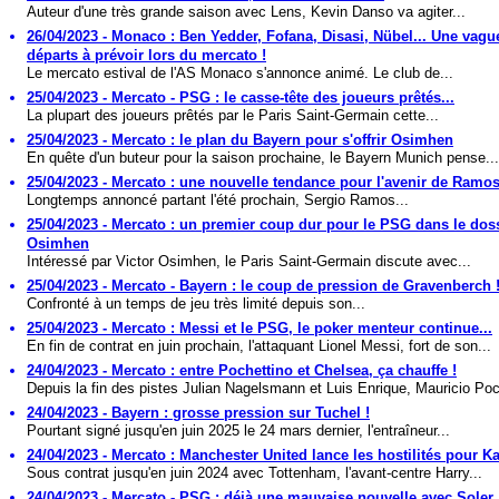
Auteur d'une très grande saison avec Lens, Kevin Danso va agiter...
26/04/2023 - Monaco : Ben Yedder, Fofana, Disasi, Nübel... Une vagu
départs à prévoir lors du mercato !
Le mercato estival de l'AS Monaco s'annonce animé. Le club de...
25/04/2023 - Mercato - PSG : le casse-tête des joueurs prêtés...
La plupart des joueurs prêtés par le Paris Saint-Germain cette...
25/04/2023 - Mercato : le plan du Bayern pour s'offrir Osimhen
En quête d'un buteur pour la saison prochaine, le Bayern Munich pense...
25/04/2023 - Mercato : une nouvelle tendance pour l'avenir de Ram
Longtemps annoncé partant l'été prochain, Sergio Ramos...
25/04/2023 - Mercato : un premier coup dur pour le PSG dans le dos
Osimhen
Intéressé par Victor Osimhen, le Paris Saint-Germain discute avec...
25/04/2023 - Mercato - Bayern : le coup de pression de Gravenberch 
Confronté à un temps de jeu très limité depuis son...
25/04/2023 - Mercato : Messi et le PSG, le poker menteur continue...
En fin de contrat en juin prochain, l'attaquant Lionel Messi, fort de son...
24/04/2023 - Mercato : entre Pochettino et Chelsea, ça chauffe !
Depuis la fin des pistes Julian Nagelsmann et Luis Enrique, Mauricio Poch
24/04/2023 - Bayern : grosse pression sur Tuchel !
Pourtant signé jusqu'en juin 2025 le 24 mars dernier, l'entraîneur...
24/04/2023 - Mercato : Manchester United lance les hostilités pour K
Sous contrat jusqu'en juin 2024 avec Tottenham, l'avant-centre Harry...
24/04/2023 - Mercato - PSG : déjà une mauvaise nouvelle avec Soler..