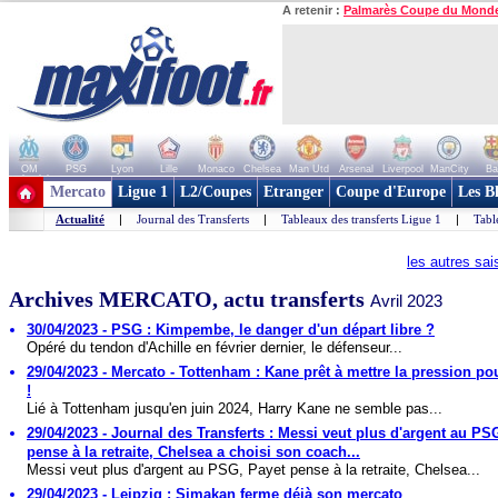
A retenir :
Palmarès Coupe du Mond
OM
PSG
Lyon
Lille
Monaco
Chelsea
Man Utd
Arsenal
Liverpool
ManCity
Ba
+ de clubs
Mercato
Ligue 1
L2/Coupes
Etranger
Coupe d'Europe
Les B
Actualité
|
Journal des Transferts
|
Tableaux des transferts Ligue 1
|
Tabl
les autres sa
Archives MERCATO, actu transferts
Avril 2023
30/04/2023 - PSG : Kimpembe, le danger d'un départ libre ?
Opéré du tendon d'Achille en février dernier, le défenseur...
29/04/2023 - Mercato - Tottenham : Kane prêt à mettre la pression pou
!
Lié à Tottenham jusqu'en juin 2024, Harry Kane ne semble pas...
29/04/2023 - Journal des Transferts : Messi veut plus d'argent au PS
pense à la retraite, Chelsea a choisi son coach...
Messi veut plus d'argent au PSG, Payet pense à la retraite, Chelsea...
29/04/2023 - Leipzig : Simakan ferme déjà son mercato