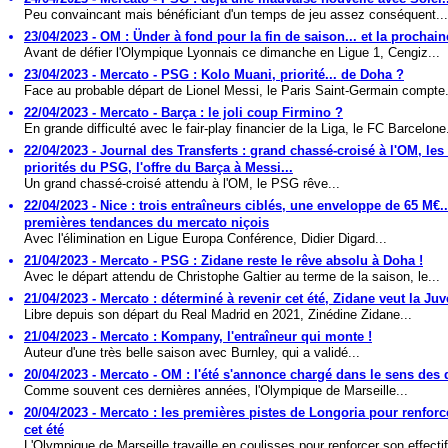
Peu convaincant mais bénéficiant d'un temps de jeu assez conséquent...
23/04/2023 - OM : Ünder à fond pour la fin de saison... et la prochain
Avant de défier l'Olympique Lyonnais ce dimanche en Ligue 1, Cengiz...
23/04/2023 - Mercato - PSG : Kolo Muani, priorité... de Doha ?
Face au probable départ de Lionel Messi, le Paris Saint-Germain compte.
22/04/2023 - Mercato - Barça : le joli coup Firmino ?
En grande difficulté avec le fair-play financier de la Liga, le FC Barcelone.
22/04/2023 - Journal des Transferts : grand chassé-croisé à l'OM, les
priorités du PSG, l'offre du Barça à Messi...
Un grand chassé-croisé attendu à l'OM, le PSG rêve...
22/04/2023 - Nice : trois entraîneurs ciblés, une enveloppe de 65 M€..
premières tendances du mercato niçois
Avec l'élimination en Ligue Europa Conférence, Didier Digard...
21/04/2023 - Mercato - PSG : Zidane reste le rêve absolu à Doha !
Avec le départ attendu de Christophe Galtier au terme de la saison, le...
21/04/2023 - Mercato : déterminé à revenir cet été, Zidane veut la Juv
Libre depuis son départ du Real Madrid en 2021, Zinédine Zidane...
21/04/2023 - Mercato : Kompany, l'entraîneur qui monte !
Auteur d'une très belle saison avec Burnley, qui a validé...
20/04/2023 - Mercato - OM : l'été s'annonce chargé dans le sens des 
Comme souvent ces dernières années, l'Olympique de Marseille...
20/04/2023 - Mercato : les premières pistes de Longoria pour renforc
cet été
L'Olympique de Marseille travaille en coulisses pour renforcer son effectif