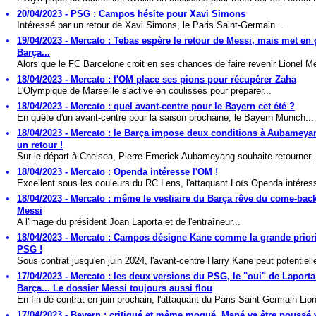
20/04/2023 - PSG : Campos hésite pour Xavi Simons
Intéressé par un retour de Xavi Simons, le Paris Saint-Germain...
19/04/2023 - Mercato : Tebas espère le retour de Messi, mais met en 
Barça...
Alors que le FC Barcelone croit en ses chances de faire revenir Lionel Me
18/04/2023 - Mercato : l'OM place ses pions pour récupérer Zaha
L'Olympique de Marseille s'active en coulisses pour préparer...
18/04/2023 - Mercato : quel avant-centre pour le Bayern cet été ?
En quête d'un avant-centre pour la saison prochaine, le Bayern Munich...
18/04/2023 - Mercato : le Barça impose deux conditions à Aubameya
un retour !
Sur le départ à Chelsea, Pierre-Emerick Aubameyang souhaite retourner..
18/04/2023 - Mercato : Openda intéresse l'OM !
Excellent sous les couleurs du RC Lens, l'attaquant Loïs Openda intéress
18/04/2023 - Mercato : même le vestiaire du Barça rêve du come-bac
Messi
A l'image du président Joan Laporta et de l'entraîneur...
18/04/2023 - Mercato : Campos désigne Kane comme la grande prior
PSG !
Sous contrat jusqu'en juin 2024, l'avant-centre Harry Kane peut potentiell
17/04/2023 - Mercato : les deux versions du PSG, le "oui" de Laporta
Barça... Le dossier Messi toujours aussi flou
En fin de contrat en juin prochain, l'attaquant du Paris Saint-Germain Lion
17/04/2023 - Bayern : critiqué et même moqué, Mané va être poussé 