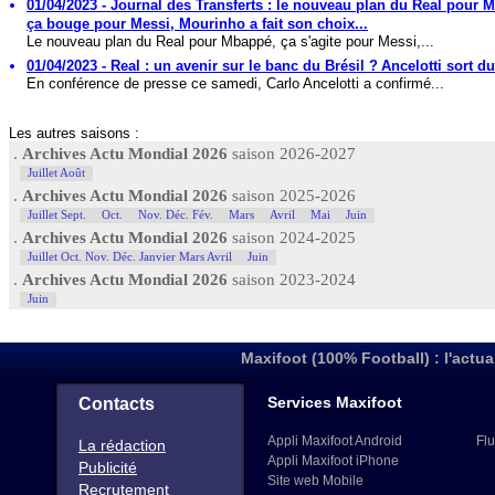
01/04/2023 - Journal des Transferts : le nouveau plan du Real pour 
ça bouge pour Messi, Mourinho a fait son choix...
Le nouveau plan du Real pour Mbappé, ça s'agite pour Messi,...
01/04/2023 - Real : un avenir sur le banc du Brésil ? Ancelotti sort d
En conférence de presse ce samedi, Carlo Ancelotti a confirmé...
Les autres saisons :
.
Archives Actu Mondial 2026
saison 2026-2027
Juillet Août
.
Archives Actu Mondial 2026
saison 2025-2026
Juillet Sept.
Oct.
Nov. Déc. Fév.
Mars
Avril
Mai
Juin
.
Archives Actu Mondial 2026
saison 2024-2025
Juillet Oct. Nov. Déc. Janvier Mars Avril
Juin
.
Archives Actu Mondial 2026
saison 2023-2024
Juin
Maxifoot (100% Football) : l'actua
Services Maxifoot
Contacts
Appli Maxifoot Android
Flu
La rédaction
Appli Maxifoot iPhone
Publicité
Site web Mobile
Recrutement