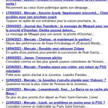
sortie !
Récemment au coeur d'une polémique après son dérapage...
17/04/2023 - Mercato : Amorim écarté, Nagelsmann rencontré... Chel
accélère pour son prochain coach
Toujours en quête de son entraîneur pour la saison prochaine, la...
15/04/2023 - Journal des Transferts : le message de Mbappé pour son
la priorité d'Osimhen, Ekitike poussé dehors...
Le message de Mbappé pour son avenir, la priorité d'Osimhen,...
15/04/2023 - Mercato - Chelsea : et maintenant le gardien !
Déçue des performances de Kepa Arrizabalaga et d'Edouard Mendy,...
14/04/2023 - Mercato : Ronaldo veut retrouver Zidane
En quête d'une pointure pour prendre la succession de Rudi Garcia,...
14/04/2023 - James, l'immense gâchis
Considéré comme un des plus grands joueurs colombiens de l'histoire,...
11/04/2023 - Mercato : Paredes pique une colère, son retour au PSG
inévitable
Prêté avec option d'achat à la Juventus, Leandro Paredes...
11/04/2023 - Mercato : la Juventus s'est-elle plantée avec Vlahovic ?
Quatrième recrue la plus chère de l'histoire de la Juventus,...
11/04/2023 - Mercato : Lewandowski, Xavi... Le Barça ne se cache pl
Messi !
De plus en plus proche d'un départ au Paris Saint-Germain, Lionel...
11/04/2023 - Mercato : Icardi, un problème en moins pour le PSG ?
Considéré comme un indésirable au Paris Saint-Germain,...