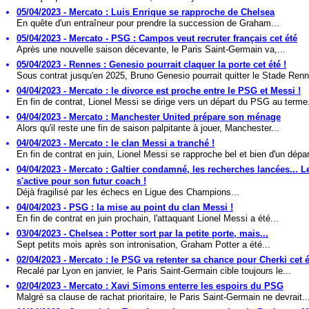
05/04/2023 - Mercato : Luis Enrique se rapproche de Chelsea
En quête d'un entraîneur pour prendre la succession de Graham...
05/04/2023 - Mercato - PSG : Campos veut recruter français cet été
Après une nouvelle saison décevante, le Paris Saint-Germain va,...
05/04/2023 - Rennes : Genesio pourrait claquer la porte cet été !
Sous contrat jusqu'en 2025, Bruno Genesio pourrait quitter le Stade Renna
04/04/2023 - Mercato : le divorce est proche entre le PSG et Messi !
En fin de contrat, Lionel Messi se dirige vers un départ du PSG au terme.
04/04/2023 - Mercato : Manchester United prépare son ménage
Alors qu'il reste une fin de saison palpitante à jouer, Manchester...
04/04/2023 - Mercato : le clan Messi a tranché !
En fin de contrat en juin, Lionel Messi se rapproche bel et bien d'un dépar
04/04/2023 - Mercato : Galtier condamné, les recherches lancées... 
s'active pour son futur coach !
Déjà fragilisé par les échecs en Ligue des Champions...
04/04/2023 - PSG : la mise au point du clan Messi !
En fin de contrat en juin prochain, l'attaquant Lionel Messi a été...
03/04/2023 - Chelsea : Potter sort par la petite porte, mais...
Sept petits mois après son intronisation, Graham Potter a été...
02/04/2023 - Mercato : le PSG va retenter sa chance pour Cherki cet é
Recalé par Lyon en janvier, le Paris Saint-Germain cible toujours le...
02/04/2023 - Mercato : Xavi Simons enterre les espoirs du PSG
Malgré sa clause de rachat prioritaire, le Paris Saint-Germain ne devrait..