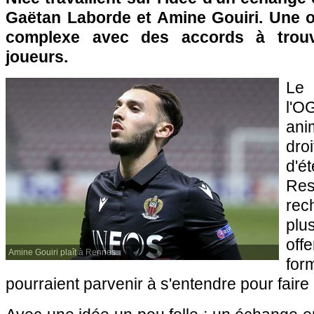
Gaëtan Laborde et Amine Gouiri. Une 
complexe avec des accords à trou
joueurs.
Le
l'
ani
dro
d'
Re
re
pl
of
Amine Gouiri plaît à Rennes.
for
pourraient parvenir à s'entendre pour faire 