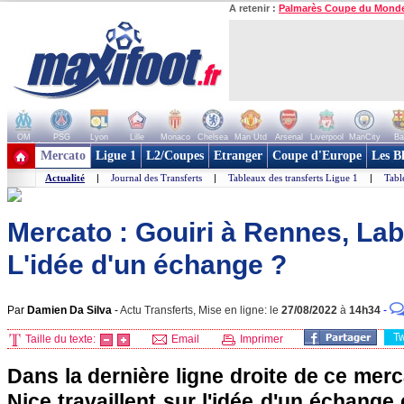
A retenir :
Palmarès Coupe du Mond
OM
PSG
Lyon
Lille
Monaco
Chelsea
Man Utd
Arsenal
Liverpool
ManCity
Ba
+ de clubs
Mercato
Ligue 1
L2/Coupes
Etranger
Coupe d'Europe
Les B
Actualité
|
Journal des Transferts
|
Tableaux des transferts Ligue 1
|
Tabl
Mercato : Gouiri à Rennes, Lab
L'idée d'un échange ?
Par
Damien Da Silva
-
Actu Transferts, Mise en ligne: le
27/08/2022
à
14h34
-
T
Taille du texte:
Email
Imprimer
Dans la dernière ligne droite de ce merc
Nice travaillent sur l'idée d'un échange