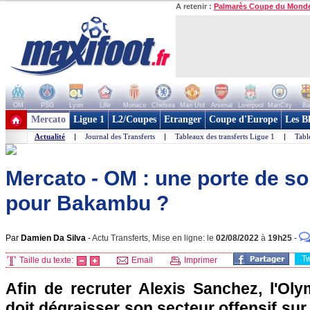
A retenir :
Palmarès Coupe du Mond
OM
PSG
Lyon
Lille
Monaco
Chelsea
Man Utd
Arsenal
Liverpool
ManCity
Ba
+ de clubs
Mercato
Ligue 1
L2/Coupes
Etranger
Coupe d'Europe
Les B
Actualité
|
Journal des Transferts
|
Tableaux des transferts Ligue 1
|
Tabl
Mercato - OM : une porte de so
pour Bakambu ?
Par
Damien Da Silva
-
Actu Transferts, Mise en ligne: le
02/08/2022
à
19h25
-
T
Taille du texte:
Email
Imprimer
Afin de recruter Alexis Sanchez, l'Oly
doit dégraisser son secteur offensif sur