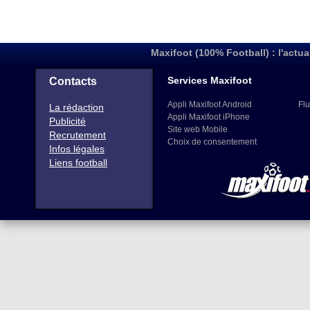
Maxifoot (100% Football) : l'actua
Services Maxifoot
Contacts
Appli Maxifoot Android
Flu
La rédaction
Appli Maxifoot iPhone
Publicité
Site web Mobile
Recrutement
Choix de consentement
Infos légales
Liens football