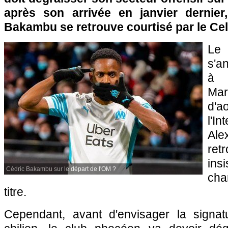
après son arrivée en janvier dernier,
Bakambu se retrouve courtisé par le Cel
Le
s'a
à 
Mar
d'ao
l'In
Al
ret
ins
Cédric Bakambu sur le départ de l'OM ?
cha
titre.
Cependant, avant d'envisager la signatur