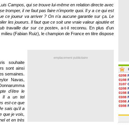
06/08
 Luis Campos, qui se trouve lui-même en relation directe avec
06/08
 se tromper, il ne faut pas faire n'importe quoi. Il y a ce qui est
06/08
06/08
 que ce joueur va arriver ? On n'a aucune garantie sur ça. Le
er les joueurs. Il faut que ce soit une vraie valeur ajoutée et
lub travaille dur sur ce poste
», a-t-il reconnu. En plus d'un
n milieu (Fabian Ruiz), le champion de France en titre dispose
emplacement publicitaire
ris souhaite
rs sont ainsi
nes semaines.
02/08
ylor Navas,
01/08
31/07
i Donnarumma
02/08
pte d'être le
01/08
Il a un tel
03/08
03/08
rès est-ce que
03/08
e sais qu'il a
03/08
e que je vois,
31/07
el et en très