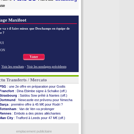
use
age Maxifoot
e va t-il faire mieux que Deschamps en équipe de
e ?
UI
NON
Voter
Voir les resultats
-
Voir les sondages précédents
tu Transferts / Mercato
PSG
: une 2e offre en préparation pour Godts
Francfort
: Dina Ebimbe signe à Schalke (off.)
Strasbourg
: Saïdou Sow prêté à Nantes (off.)
Dortmund
: Newcastle est prévenu pour Nmecha
Barça
: première offre à 45 M€ pour Rodri ?
Tottenham
: Van de Ven va prolonger
Rennes
: Embolo a des pistes alléchantes
Man City
: Trafford à Leeds pour 47 M€ (off.)
Man Utd
: Zirkzee vers la Juventus ?
OM
: le club prêt à libérer Kondogbia ?
Real
: Vinicius jusqu'en 2032 (officiel)
emplacement publicitaire