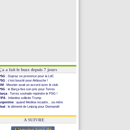
Lyon
: Mangala va rejoindre Getafe
OM
: une offre refusée pour Aguerd
Real
: c'est confirmé pour Vinicius
Troyes
: Junior Diaz jusqu'en 2030 (officiel)
Voir toutes les brèves
Ça a fait le buzz depuis 7 jours
PSG
: Dupraz se prononce pour la LdC
PSG
: c'est bouclé pour Akliouche !
OM
: Meunier avait un accord avec le club
PSG
: le Barça fixe son prix pour Torres
Barça
: Torres souhaite rejoindre le PSG !
FIFA
: Infantino sollicite Trump
Argentine
: quand Medina recadre... sa mère
Real
: le démenti de Leipzig pour Diomandé
OM
: Paixão attire un 2e club anglais
FIFA
: le conseiller d'Infantino démissionne !
A SUIVRE
L'equipe type de