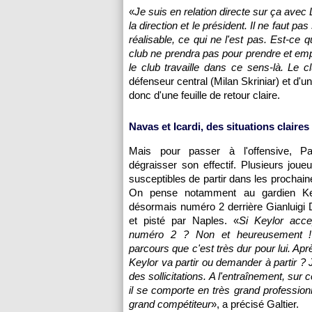
«
Je suis en relation directe sur ça avec
la direction et le président. Il ne faut pas
réalisable, ce qui ne l'est pas. Est-ce
club ne prendra pas pour prendre et empil
le club travaille dans ce sens-là. Le c
défenseur central (Milan Skriniar) et d'u
donc d'une feuille de retour claire.
Navas et Icardi, des situations claires
Mais pour passer à l'offensive, Pa
dégraisser son effectif. Plusieurs joueu
susceptibles de partir dans les prochai
On pense notamment au gardien Ke
désormais numéro 2 derrière Gianluig
et pisté par Naples. «
Si Keylor acce
numéro 2 ? Non et heureusement ! 
parcours que c'est très dur pour lui. Ap
Keylor va partir ou demander à partir ? J
des sollicitations. A l'entraînement, sur c
il se comporte en très grand professionn
grand compétiteur
», a précisé Galtier.