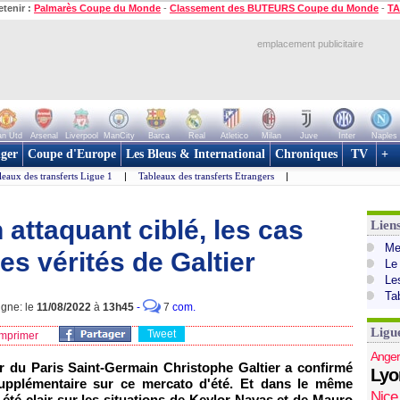
etenir :
Palmarès Coupe du Monde
-
Classement des BUTEURS Coupe du Monde
-
TA
emplacement publicitaire
n Utd
Arsenal
Liverpool
ManCity
Barca
Real
Atletico
Milan
Juve
Inter
Naples
ger
Coupe d'Europe
Les Bleus & International
Chroniques
TV
+
leaux des transferts Ligue 1
|
Tableaux des transferts Etrangers
|
 attaquant ciblé, les cas
Lien
Mer
Les vérités de Galtier
Le
Le
Ta
igne: le
11/08/2022
à
13h45
-
7
com.
Ligu
Tweet
mprimer
Anger
eur du Paris Saint-Germain Christophe Galtier a confirmé
Lyo
 supplémentaire sur ce mercato d'été. Et dans le même
Nice
été clair sur les situations de Keylor Navas et de Mauro