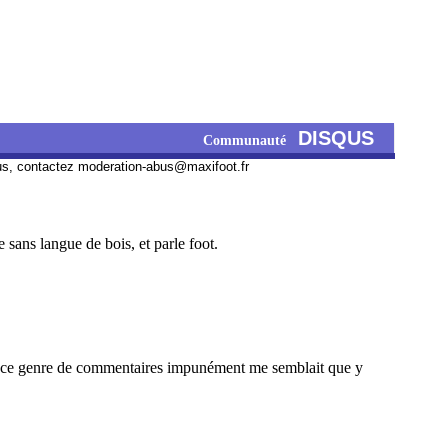
DISQUS
Communauté
us, contactez
moderation-abus@maxifoot.fr