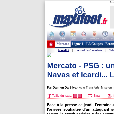
A r
OM
PSG
Lyon
Lille
Monaco
Chelsea
Ma
+ de clubs
Mercato
Ligue 1
L2/Coupes
Etran
Actualité
|
Journal des Transferts
|
Tab
Mercato - PSG : un
Navas et Icardi... 
Par
Damien Da Silva
-
Actu Transferts, Mise en l
Taille du texte:
Email
I
Face à la presse ce jeudi, l'entraîn
l'arrivée souhaitée d'un attaquant
temps, le coach parisien a également 