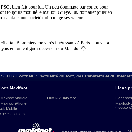
t (100% Football) : l'actualité du foot, des transferts et du mercat
ices Maxifoot
Liens pr
 Maxifoot Android
Flux RSS info foot
Liens foot
 Maxifoot iPhone
Maxifoot-
(livescore
web Mobile
x de consentement
Aj
© copyright Advimedia - Maxifoot 2000-2026