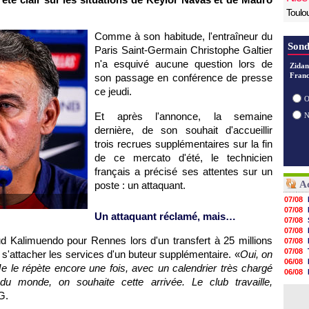
Toulo
Comme à son habitude, l'entraîneur du
Sond
Paris Saint-Germain Christophe Galtier
n'a esquivé aucune question lors de
Zidan
Franc
son passage en conférence de presse
ce jeudi.
O
Et après l'annonce, la semaine
dernière, de son souhait d'accueillir
trois recrues supplémentaires sur la fin
de ce mercato d'été, le technicien
français a précisé ses attentes sur un
Ac
poste : un attaquant.
07/08
07/08
Un attaquant réclamé, mais…
07/08
07/08
ud Kalimuendo pour Rennes lors d'un transfert à 25 millions
07/08
07/08
r s'attacher les services d'un buteur supplémentaire. «
Oui, on
06/08
 Je le répète encore une fois, avec un calendrier très chargé
06/08
 monde, on souhaite cette arrivée. Le club travaille,
06/08
06/08
G.
06/08