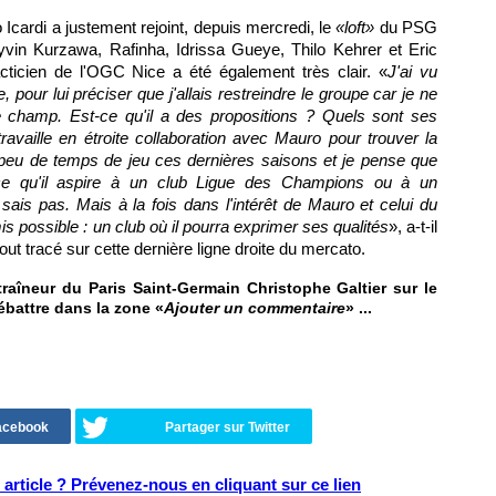
 Icardi a justement rejoint, depuis mercredi, le
«loft»
du PSG
yvin Kurzawa, Rafinha, Idrissa Gueye, Thilo Kehrer et Eric
acticien de l'OGC Nice a été également très clair. «
J'ai vu
pour lui préciser que j'allais restreindre le groupe car je ne
e champ. Est-ce qu'il a des propositions ? Quels sont ses
ravaille en étroite collaboration avec Mauro pour trouver la
ès peu de temps de jeu ces dernières saisons et je pense que
t-ce qu'il aspire à un club Ligue des Champions ou à un
ais pas. Mais à la fois dans l'intérêt de Mauro et celui du
is possible : un club où il pourra exprimer ses qualités
», a-t-il
out tracé sur cette dernière ligne droite du mercato.
aîneur du Paris Saint-Germain Christophe Galtier sur le
ébattre dans la zone «
Ajouter un commentaire
» ...
Facebook
Partager sur Twitter
article ? Prévenez-nous en cliquant sur ce lien