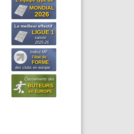
MONDIAL
2026
Le meilleur effectif
LIGUE 1
saison
2025-26
Indice MF :
l'état de
FORME
des clubs en europe
Classements des
BUTEURS
en EUROPE