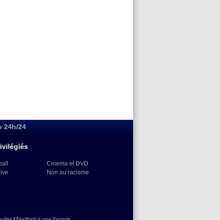
o 24h/24
ivilégiés
ball
Cinema et DVD
Live
Non au racisme
)
outer Maxifoot à vos favoris