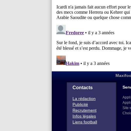
Maxifoo
Serv
Contacts
Appli
La rédaction
Appli
Publicité
Site 
Recrutement
Choi
Infos légales
Liens football