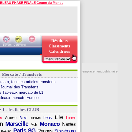
BLEAU PHASE FINALE Coupe du Monde
Résultats
Bayern
Dortmund
Classements
Calendriers
emplacement publicitaire
s Mercato / Transferts
cato, tous les articles transferts
 Journal des Transferts
s Tableaux mercato de L1
bleaux mercato Europe
e 1 - les fiches CLUB
Lille
Lens
s
Auxerre
Lorient
Brest
Le Havre
n
Marseille
Monaco
Nantes
Metz
Paris SG
Rennes
Strasbourg
Paris FC