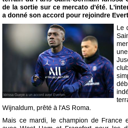
de la sortie sur ce mercato d'été. L'int
a donné son accord pour rejoindre Ever
Le 
Sai
mer
une
Jus
clu
sim
déb
indé
Idrissa Gueye a un accord avec Everton.
te
Wijnaldum, prêté à l'AS Roma.
Mais ce mardi, le champion de France en