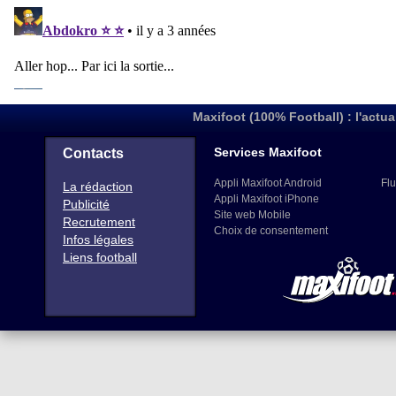
Maxifoot (100% Football) : l'actua
Services Maxifoot
Contacts
Appli Maxifoot Android
Flu
La rédaction
Appli Maxifoot iPhone
Publicité
Site web Mobile
Recrutement
Choix de consentement
Infos légales
Liens football