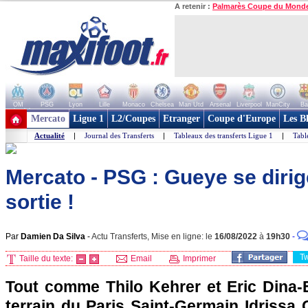
A retenir :
Palmarès Coupe du Mond
OM
PSG
Lyon
Lille
Monaco
Chelsea
Man Utd
Arsenal
Liverpool
ManCity
Ba
+ de clubs
Mercato
Ligue 1
L2/Coupes
Etranger
Coupe d'Europe
Les B
Actualité
|
Journal des Transferts
|
Tableaux des transferts Ligue 1
|
Tabl
Mercato - PSG : Gueye se dirig
sortie !
Par
Damien Da Silva
-
Actu Transferts, Mise en ligne: le
16/08/2022
à
19h30
-
T
Taille du texte:
Email
Imprimer
Tout comme Thilo Kehrer et Eric Dina-E
terrain du Paris Saint-Germain Idrissa