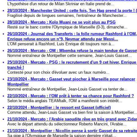
L'hypothèse d'un retour de Milan Skriniar en Italie prend de...
28/10/2024 - Manchester United : cette fois, Ten Hag prend la porte ! (o
Fragilisé depuis de longues semaines, l'entraîneur de Manchester...
28/10/2024 - Mercato : Kolo Muani ne se voit plus au PSG
Resté sur le banc contre l'Olympique de Marseille (0-3), dimanche...
26/10/2024 - Journal des Transferts : la folle rumeur Rashford à l'OM
Enrique refuse encore un n°9, Neymar attendu par Messi...
L'OM penserait à Rashford, Luis Enrique dit toujours non à...
26/10/2024 - Mercato - OM : Mbemba refuse la main tendue de Gasse
Nommé entraîneur de Montpellier cette semaine, Jean-Louis Gasset...
25/10/2024 - Mercato - PSG : le recrutement d'un 9 cet hiver, Enrique
tranché !
Contesté pour son choix d'évoluer avec un faux numéro...
23/10/2024 - Mercato : Gasset veut piocher à Marseille pour relancer
Montpellier
Nommé entraîneur de Montpellier, Jean-Louis Gasset va tenter de...
22/10/2024 - Mercato : l'OM prêt à tenter sa chance pour Rashford ?
Selon le média anglais TEAMtalk, l'OM a manifesté son intérêt...
22/10/2024 - Montpellier : le ressort est Gasset (officiel)
Comme attendu, Jean-Louis Gasset va bien finir la saison à Montpellier...
21/10/2024 - Mercato : l'Arabie saoudite rêve en très grand avec Zida
Avec le départ attendu du sélectionneur Roberto Mancini, l'Arabie...
21/10/2024 - Montpellier : Nicollin pense à sortir Gasset de sa retraite
Sa pige à l'Olympique de Marseille la saison dernière n'était...