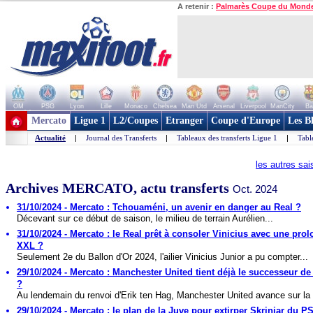
A retenir :
Palmarès Coupe du Mond
OM
PSG
Lyon
Lille
Monaco
Chelsea
Man Utd
Arsenal
Liverpool
ManCity
Ba
+ de clubs
Mercato
Ligue 1
L2/Coupes
Etranger
Coupe d'Europe
Les B
Actualité
|
Journal des Transferts
|
Tableaux des transferts Ligue 1
|
Tabl
les autres sa
Archives MERCATO, actu transferts
Oct. 2024
31/10/2024 - Mercato : Tchouaméni, un avenir en danger au Real ?
Décevant sur ce début de saison, le milieu de terrain Aurélien...
31/10/2024 - Mercato : le Real prêt à consoler Vinicius avec une pro
XXL ?
Seulement 2e du Ballon d'Or 2024, l'ailier Vinicius Junior a pu compter...
29/10/2024 - Mercato : Manchester United tient déjà le successeur d
?
Au lendemain du renvoi d'Erik ten Hag, Manchester United avance sur la 
29/10/2024 - Mercato : le plan de la Juve pour extirper Skriniar du P