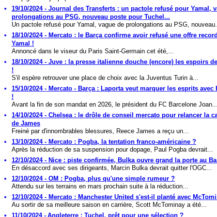
19/10/2024 - Journal des Transferts : un pactole refusé pour Yamal, 
prolongations au PSG, nouveau poste pour Tuchel...
Un pactole refusé pour Yamal, vague de prolongations au PSG, nouveau.
18/10/2024 - Mercato : le Barça confirme avoir refusé une offre recor
Yamal !
Annoncé dans le viseur du Paris Saint-Germain cet été,...
18/10/2024 - Juve : la presse italienne douche (encore) les espoirs 
!
S'il espère retrouver une place de choix avec la Juventus Turin à...
15/10/2024 - Mercato - Barça : Laporta veut marquer les esprits avec
!
Avant la fin de son mandat en 2026, le président du FC Barcelone Joan..
14/10/2024 - Chelsea : le drôle de conseil mercato pour relancer la ca
de James
Freiné par d'innombrables blessures, Reece James a reçu un...
13/10/2024 - Mercato : Pogba, la tentation franco-américaine ?
Après la réduction de sa suspension pour dopage, Paul Pogba devrait...
12/10/2024 - Nice : piste confirmée, Bulka ouvre grand la porte au Ba
En désaccord avec ses dirigeants, Marcin Bulka devrait quitter l'OGC...
12/10/2024 - OM : Pogba, plus qu'une simple rumeur ?
Attendu sur les terrains en mars prochain suite à la réduction...
12/10/2024 - Mercato : Manchester United s'est-il planté avec McTom
Au sortir de sa meilleure saison en carrière, Scott McTominay a été...
11/10/2024 - Angleterre : Tuchel, prêt pour une sélection ?