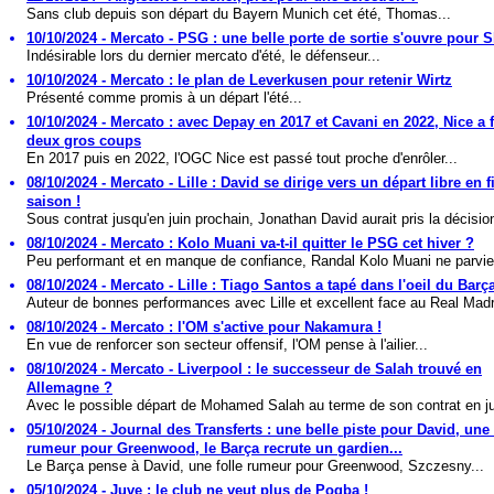
Sans club depuis son départ du Bayern Munich cet été, Thomas...
10/10/2024 - Mercato - PSG : une belle porte de sortie s'ouvre pour S
Indésirable lors du dernier mercato d'été, le défenseur...
10/10/2024 - Mercato : le plan de Leverkusen pour retenir Wirtz
Présenté comme promis à un départ l'été...
10/10/2024 - Mercato : avec Depay en 2017 et Cavani en 2022, Nice a f
deux gros coups
En 2017 puis en 2022, l'OGC Nice est passé tout proche d'enrôler...
08/10/2024 - Mercato - Lille : David se dirige vers un départ libre en f
saison !
Sous contrat jusqu'en juin prochain, Jonathan David aurait pris la décision
08/10/2024 - Mercato : Kolo Muani va-t-il quitter le PSG cet hiver ?
Peu performant et en manque de confiance, Randal Kolo Muani ne parvien
08/10/2024 - Mercato - Lille : Tiago Santos a tapé dans l'oeil du Barça
Auteur de bonnes performances avec Lille et excellent face au Real Madri
08/10/2024 - Mercato : l'OM s'active pour Nakamura !
En vue de renforcer son secteur offensif, l'OM pense à l'ailier...
08/10/2024 - Mercato - Liverpool : le successeur de Salah trouvé en
Allemagne ?
Avec le possible départ de Mohamed Salah au terme de son contrat en jui
05/10/2024 - Journal des Transferts : une belle piste pour David, une 
rumeur pour Greenwood, le Barça recrute un gardien...
Le Barça pense à David, une folle rumeur pour Greenwood, Szczesny...
05/10/2024 - Juve : le club ne veut plus de Pogba !