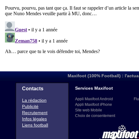
Maxifoot (100% Football) : l'actua
Services Maxifoot
Contacts
Appli Maxifoot Android
Flu
La rédaction
Appli Maxifoot iPhone
Publicité
Site web Mobile
Recrutement
Choix de consentement
Infos légales
Liens football