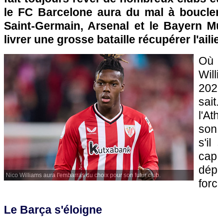
le FC Barcelone aura du mal à boucler
Saint-Germain, Arsenal et le Bayern M
livrer une grosse bataille récupérer l'ailie
Où
Wil
202
sait
l'At
son
s'i
cap
dép
Nico Williams aura l'embarras du choix pour son futur club.
for
Le Barça s'éloigne