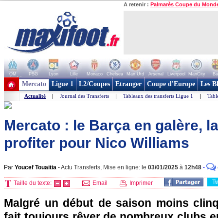
A retenir :
Palmarès Coupe du Mond
OM
PSG
Lyon
Lille
Monaco
Chelsea
Man Utd
Arsenal
Liverpool
ManCity
Ba
+ de clubs
Mercato
Ligue 1
L2/Coupes
Etranger
Coupe d'Europe
Les B
Actualité
|
Journal des Transferts
|
Tableaux des transferts Ligue 1
|
Tabl
Mercato : le Barça en galère, l
profiter pour Nico Williams
Par
Youcef Touaitia
-
Actu Transferts, Mise en ligne: le
03/01/2025
à
12h48
-
T
Taille du texte:
Email
Imprimer
Malgré un début de saison moins clinq
fait toujours rêver de nombreux clubs 