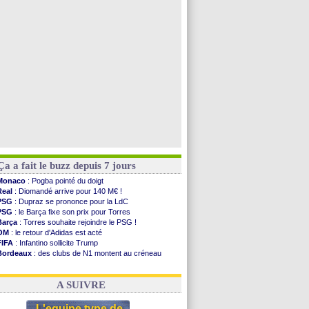
Leganés
: c'est signé pour Luca Zidane (off.)
Atletico
: Ruggeri en route pour Aston Villa
Lyon
: Mangala prêté à Getafe (officiel)
PSG
: Nsoki va signer en Croatie
Voir toutes les brèves
Ça a fait le buzz depuis 7 jours
Monaco
: Pogba pointé du doigt
Real
: Diomandé arrive pour 140 M€ !
PSG
: Dupraz se prononce pour la LdC
PSG
: le Barça fixe son prix pour Torres
Barça
: Torres souhaite rejoindre le PSG !
OM
: le retour d'Adidas est acté
FIFA
: Infantino sollicite Trump
Bordeaux
: des clubs de N1 montent au créneau
Argentine
: quand Medina recadre... sa mère
Real
: le démenti de Leipzig pour Diomandé
A SUIVRE
L'equipe type de