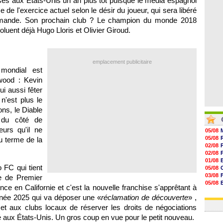
lises aux États-Unis un an plus tôt puisque le média espagnol
07/08
e de l'exercice actuel selon le désir du joueur, qui sera libéré
07/08
07/08
 demande. Son prochain club ? Le champion du monde 2018
07/08
oluent déjà Hugo Lloris et Olivier Giroud.
emplacement publicitaire
mondial est
wood : Kevin
i aussi fêter
n'est plus le
ons, le Diable
 du côté de
eurs qu'il ne
05/08
05/08
u terme de la
02/08
02/08
01/08
 FC qui tient
05/08
03/08
te de Premier
05/08
nce en Californie et c'est la nouvelle franchise s'apprêtant à
03/08
année 2025 qui va déposer une «
réclamation de découverte
» ,
03/08
t aux clubs locaux de réserver les droits de négociations
é aux États-Unis. Un gros coup en vue pour le petit nouveau.