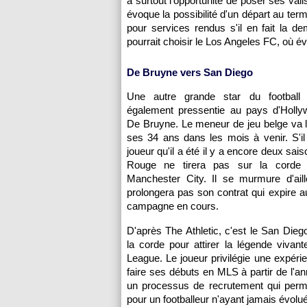
a surtout l'opportunité de poser ses va
évoque la possibilité d'un départ au term
pour services rendus s'il en fait la
pourrait choisir le Los Angeles FC, où év
De Bruyne vers San Diego
Une autre grande star du football 
également pressentie au pays d'Holly
De Bruyne. Le meneur de jeu belge va lu
ses 34 ans dans les mois à venir. S'il 
joueur qu'il a été il y a encore deux sais
Rouge ne tirera pas sur la corde
Manchester City. Il se murmure d'aill
prolongera pas son contrat qui expire a
campagne en cours.
D'après The Athletic, c'est le San Diego
la corde pour attirer la légende vivan
League. Le joueur privilégie une expérie
faire ses débuts en MLS à partir de l'
un processus de recrutement qui perme
pour un footballeur n'ayant jamais évolu