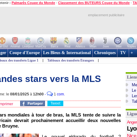
etenir :
Palmarès Coupe du Monde
-
Classement des BUTEURS Coupe du Monde
-
TA
emplacement publicitaire
n Utd
Arsenal
Liverpool
ManCity
Barca
Real
Atletico
Milan
Juve
Inter
Naples
ger
Coupe d'Europe
Les Bleus & International
Chroniques
TV
+
leaux des transferts Ligue 1
|
Tableaux des transferts Etrangers
|
andes stars vers la MLS
Lien
Mer
Le
gne: le
08/01/2025
à
12h00
-
1
com.
Le
Ta
Tweet
mprimer
Ligu
tars mondiales à tour de bras, la MLS tente de suivre la
cain devrait prochainement accueillir deux nouvelles
Anger
e Bruyne.
Lyo
Nice
Le nouvel eldorado du football ?