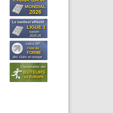
MONDIAL
2026
Le meilleur effectif
LIGUE 1
saison
2025-26
Indice MF :
l'état de
FORME
des clubs en europe
Classements des
BUTEURS
en EUROPE