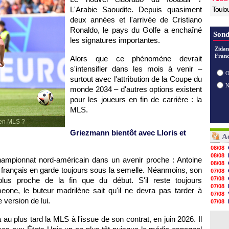
L'Arabie Saoudite. Depuis quasiment
Toulo
deux années et l'arrivée de Cristiano
Ronaldo, le pays du Golfe a enchaîné
Sond
les signatures importantes.
Zidan
Franc
Alors que ce phénomène devrait
s'intensifier dans les mois à venir –
O
surtout avec l'attribution de la Coupe du
monde 2034 – d'autres options existent
pour les joueurs en fin de carrière : la
MLS.
 en MLS ?
Griezmann bientôt avec Lloris et
Ac
08/08
08/08
championnat nord-américain dans un avenir proche : Antoine
08/08
t français en garde toujours sous la semelle. Néanmoins, son
07/08
07/08
plus proche de la fin que du début. S'il reste toujours
07/08
one, le buteur madrilène sait qu'il ne devra pas tarder à
07/08
e version de lui.
07/08
07/08
07/08
au plus tard la MLS à l'issue de son contrat, en juin 2026. Il
07/08