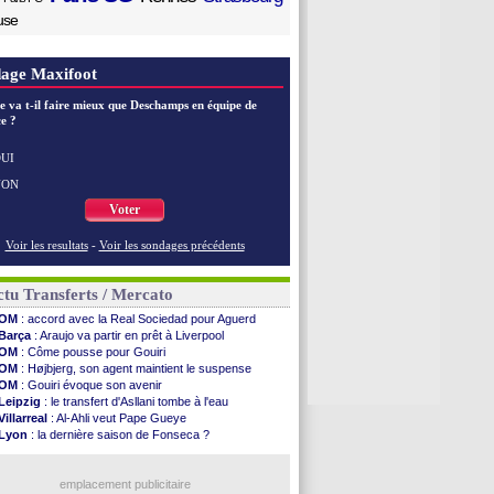
use
age Maxifoot
e va t-il faire mieux que Deschamps en équipe de
e ?
UI
NON
Voter
Voir les resultats
-
Voir les sondages précédents
tu Transferts / Mercato
OM
: accord avec la Real Sociedad pour Aguerd
Barça
: Araujo va partir en prêt à Liverpool
OM
: Côme pousse pour Gouiri
OM
: Højbjerg, son agent maintient le suspense
OM
: Gouiri évoque son avenir
Leipzig
: le transfert d'Asllani tombe à l'eau
Villarreal
: Al-Ahli veut Pape Gueye
Lyon
: la dernière saison de Fonseca ?
OM
: un nouveau prétendant pour Højbjerg
Brest
: un gardien norvégien en approche ?
Nice
: Kevin Carlos va partir en Italie
emplacement publicitaire