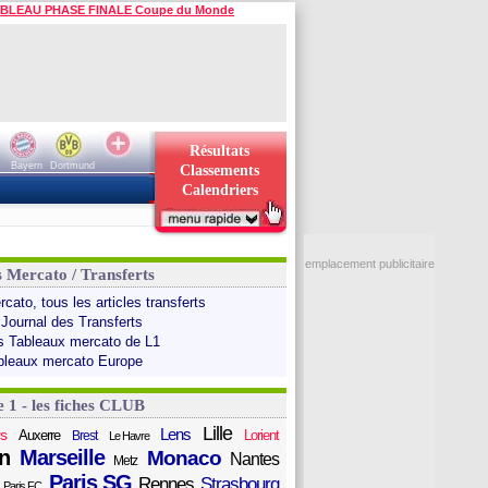
BLEAU PHASE FINALE Coupe du Monde
Résultats
Bayern
Dortmund
Classements
Calendriers
emplacement publicitaire
s Mercato / Transferts
cato, tous les articles transferts
 Journal des Transferts
s Tableaux mercato de L1
bleaux mercato Europe
e 1 - les fiches CLUB
Lille
Lens
s
Auxerre
Lorient
Brest
Le Havre
n
Marseille
Monaco
Nantes
Metz
Paris SG
Rennes
Strasbourg
Paris FC