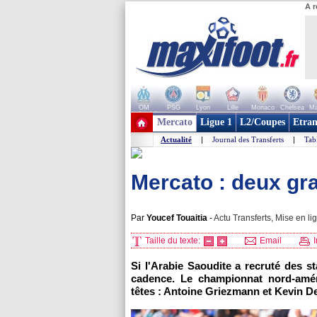
A r
OM
PSG
Lyon
Lille
Monaco
Chelsea
Ma
+ de clubs
Mercato
Ligue 1
L2/Coupes
Etran
Actualité
|
Journal des Transferts
|
Tab
Mercato : deux gr
Par
Youcef Touaitia
-
Actu Transferts, Mise en li
Taille du texte:
Email
I
Si l'Arabie Saoudite a recruté des s
cadence. Le championnat nord-améri
têtes : Antoine Griezmann et Kevin D