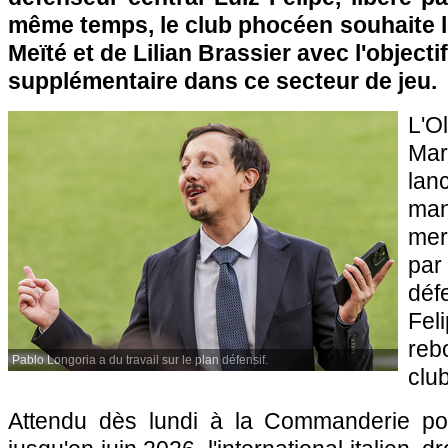
même temps, le club phocéen souhaite 
Meïté et de Lilian Brassier avec l'objecti
supplémentaire dans ce secteur de jeu.
L'
Mars
la
ma
mer
pa
déf
Fel
reb
Pablo Longoria a du travail sur le plan défensif.
clu
Attendu dès lundi à la Commanderie pou