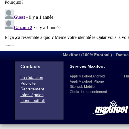
Maxifoot (100% Football) : l'actua
Services Maxifoot
Contacts
Appli Maxifoot Android
Flu
La rédaction
Appli Maxifoot iPhone
Publicité
Site web Mobile
Recrutement
Choix de consentement
Infos légales
Liens football