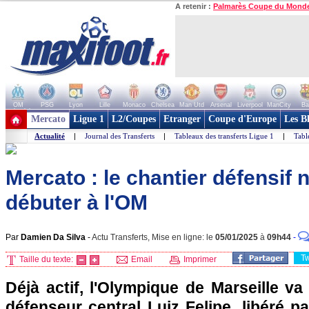
A retenir :
Palmarès Coupe du Mond
OM
PSG
Lyon
Lille
Monaco
Chelsea
Man Utd
Arsenal
Liverpool
ManCity
Ba
+ de clubs
Mercato
Ligue 1
L2/Coupes
Etranger
Coupe d'Europe
Les B
Actualité
|
Journal des Transferts
|
Tableaux des transferts Ligue 1
|
Tabl
Mercato : le chantier défensif n
débuter à l'OM
Par
Damien Da Silva
-
Actu Transferts, Mise en ligne: le
05/01/2025
à
09h44
-
T
Taille du texte:
Email
Imprimer
Déjà actif, l'Olympique de Marseille va 
défenseur central Luiz Felipe, libéré pa