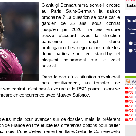
Gianluigi Donnarumma sera-t-il encore
Toulo
au Paris Saint-Germain la saison
prochaine ? La question se pose car le
Sond
gardien de 25 ans, sous contrat
jusqu'en juin 2026, n'a pas encore
Zidan
Franc
trouvé d'accord avec la direction
parisienne au sujet d'une
O
prolongation. Les négociations entre les
deux parties sont en stand-by et
bloquent notamment sur le volet
salarial.
Dans le cas où la situation n'évoluerait
lanta.
Ac
pas positivement, un transfert de
06/08
n de son contrat, n'est pas à exclure et le PSG pourrait alors se
06/08
 mettre en concurrence avec Matvey Safonov.
06/08
06/08
06/08
06/08
06/08
sieurs mois pour avancer sur ce dossier, mais ils préfèrent
06/08
06/08
n de France en titre étudie les différentes options pour pallier
06/08
mois. L'une d'elles mènent en Italie. Selon le Corriere dello
06/08