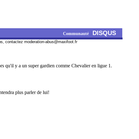
DISQUS
Communauté
us, contactez
moderation-abus@maxifoot.fr