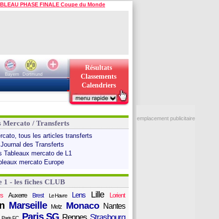
BLEAU PHASE FINALE Coupe du Monde
Résultats
Bayern
Dortmund
Classements
Calendriers
emplacement publicitaire
s Mercato / Transferts
cato, tous les articles transferts
 Journal des Transferts
s Tableaux mercato de L1
bleaux mercato Europe
e 1 - les fiches CLUB
Lille
Lens
s
Auxerre
Lorient
Brest
Le Havre
n
Marseille
Monaco
Nantes
Metz
Paris SG
Rennes
Strasbourg
Paris FC