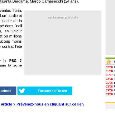
l'Atalanta Bergame, Marco Carnesecchi (24 ans).
06/08
06/08
06/08
ventus Turin,
06/08
n Lombardie et
emplacement publicitaire
 leader de la
é dans l'oeil
en, sa valeur
t 50 millions
eaucoup moins
 contrat l'été
ur le PSG ?
dans la zone
02/08
01/08
31/07
02/08
01/08
03/08
03/08
Facebook
Partager sur Twitter
03/08
03/08
31/07
article ? Prévenez-nous en cliquant sur ce lien