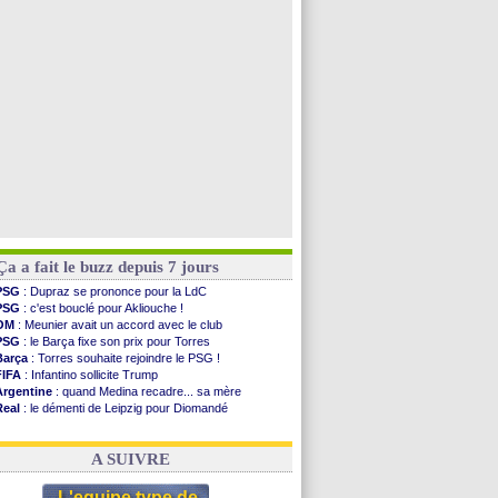
PSG
: contrat signé pour Akliouche
Chelsea
: Palace a fait son offre pour Disasi
PSG
: l'étonnante rumeur Gusto
Bologne
: Dallinga est sur le marché
Voir toutes les brèves
Ça a fait le buzz depuis 7 jours
PSG
: Dupraz se prononce pour la LdC
PSG
: c'est bouclé pour Akliouche !
OM
: Meunier avait un accord avec le club
PSG
: le Barça fixe son prix pour Torres
Barça
: Torres souhaite rejoindre le PSG !
FIFA
: Infantino sollicite Trump
Argentine
: quand Medina recadre... sa mère
Real
: le démenti de Leipzig pour Diomandé
OM
: Paixão attire un 2e club anglais
FIFA
: le conseiller d'Infantino démissionne !
A SUIVRE
L'equipe type de