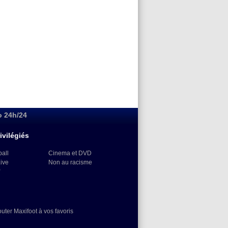
o 24h/24
ivilégiés
ball
Cinema et DVD
Live
Non au racisme
)
outer Maxifoot à vos favoris