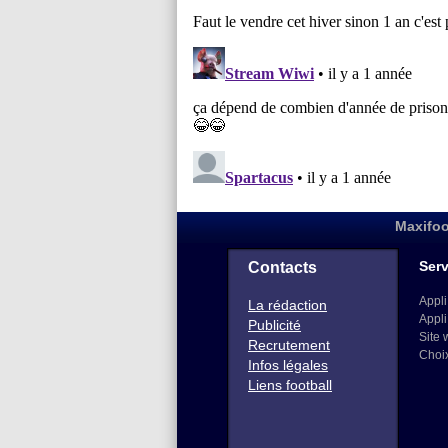
Maxifoo
Serv
Contacts
Appli
La rédaction
Appli
Publicité
Site 
Recrutement
Choi
Infos légales
Liens football