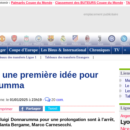
etenir :
Palmarès Coupe du Monde
-
Classement des BUTEURS Coupe du Monde
-
TA
emplacement publicitaire
n Utd
Arsenal
Liverpool
ManCity
Barca
Real
Atletico
Milan
Juve
Inter
Naples
ger
Coupe d'Europe
Les Bleus & International
Chroniques
TV
+
leaux des transferts Ligue 1
|
Tableaux des transferts Etrangers
|
a une première idée pour
Lien
Mer
rumma
Le
Le
Ta
gne: le
01/01/2025
à
23h19
-
20
com.
Ligu
Tweet
mprimer
Anger
nluigi Donnarumma pour une prolongation sont à l'arrêt,
Lyo
talanta Bergame, Marco Carnesecchi.
Nice