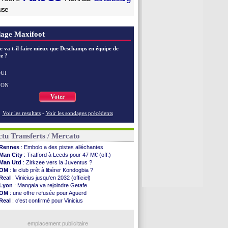
use
age Maxifoot
e va t-il faire mieux que Deschamps en équipe de
e ?
UI
NON
Voter
Voir les resultats
-
Voir les sondages précédents
tu Transferts / Mercato
Rennes
: Embolo a des pistes alléchantes
Man City
: Trafford à Leeds pour 47 M€ (off.)
Man Utd
: Zirkzee vers la Juventus ?
OM
: le club prêt à libérer Kondogbia ?
Real
: Vinicius jusqu'en 2032 (officiel)
Lyon
: Mangala va rejoindre Getafe
OM
: une offre refusée pour Aguerd
Real
: c'est confirmé pour Vinicius
Troyes
: Junior Diaz jusqu'en 2030 (officiel)
PSG
: Akliouche a signé (officiel)
OM
: une offre pour Bulka
emplacement publicitaire