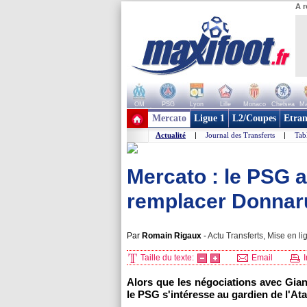
A r
OM
PSG
Lyon
Lille
Monaco
Chelsea
Ma
+ de clubs
Mercato
Ligue 1
L2/Coupes
Etran
Actualité
|
Journal des Transferts
|
Tab
Mercato : le PSG 
remplacer Donna
Par
Romain Rigaux
-
Actu Transferts, Mise en li
Taille du texte:
Email
I
Alors que les négociations avec Gia
le PSG s'intéresse au gardien de l'A