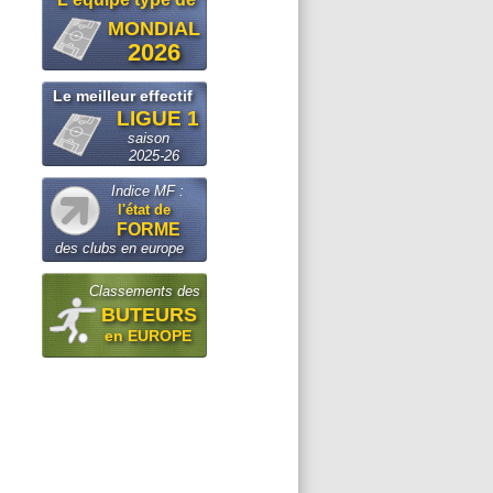
MONDIAL
2026
Le meilleur effectif
LIGUE 1
saison
2025-26
Indice MF :
l'état de
FORME
des clubs en europe
Classements des
BUTEURS
en EUROPE