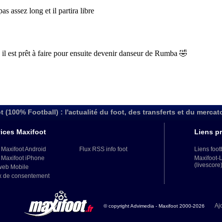
t (100% Football) : l'actualité du foot, des transferts et du mercat
ices Maxifoot
Liens pr
 Maxifoot Android
Flux RSS info foot
Liens foot
 Maxifoot iPhone
Maxifoot-
(livescore
web Mobile
x de consentement
Aj
© copyright Advimedia - Maxifoot 2000-2026