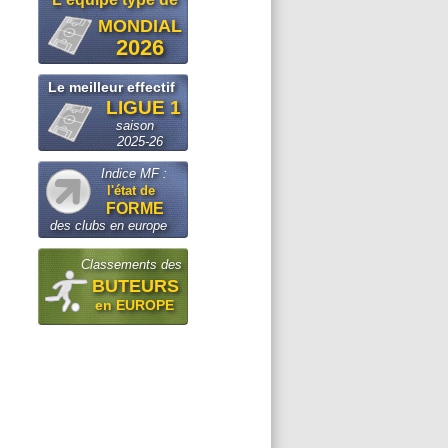
MONDIAL
2026
Le meilleur effectif
LIGUE 1
saison
2025-26
Indice MF :
l'état de
FORME
des clubs en europe
Classements des
BUTEURS
en EUROPE