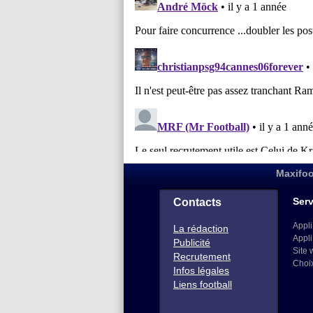
Maxifoo
Serv
Contacts
Appli
La rédaction
Appli
Publicité
Site 
Recrutement
Choi
Infos légales
Liens football