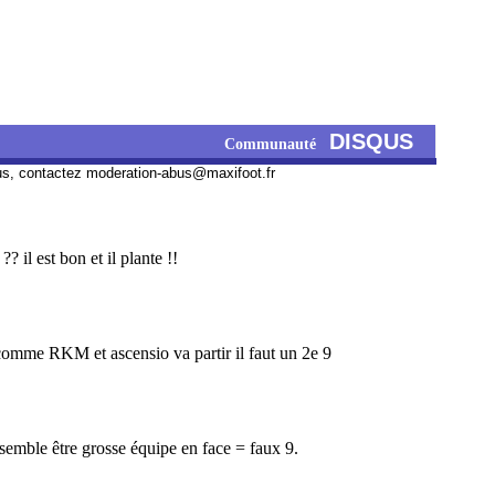
DISQUS
Communauté
us, contactez
moderation-abus@maxifoot.fr