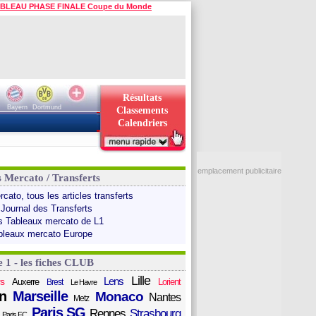
BLEAU PHASE FINALE Coupe du Monde
Résultats
Bayern
Dortmund
Classements
Calendriers
emplacement publicitaire
s Mercato / Transferts
cato, tous les articles transferts
 Journal des Transferts
s Tableaux mercato de L1
bleaux mercato Europe
e 1 - les fiches CLUB
Lille
Lens
s
Auxerre
Lorient
Brest
Le Havre
n
Marseille
Monaco
Nantes
Metz
Paris SG
Rennes
Strasbourg
Paris FC