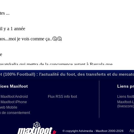
t (100% Football) : l'actualité du foot, des transferts et du mercat
ices Maxifoot
Liens pr
 Maxifoot Android
Flux RSS info foot
Liens foot
 Maxifoot iPhone
Maxifoot-
(livescore
web Mobile
x de consentement
Aj
© copyright Advimedia - Maxifoot 2000-2026