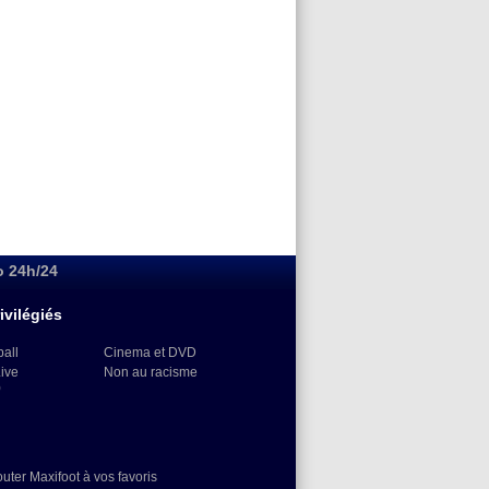
o 24h/24
ivilégiés
ball
Cinema et DVD
Live
Non au racisme
)
outer Maxifoot à vos favoris