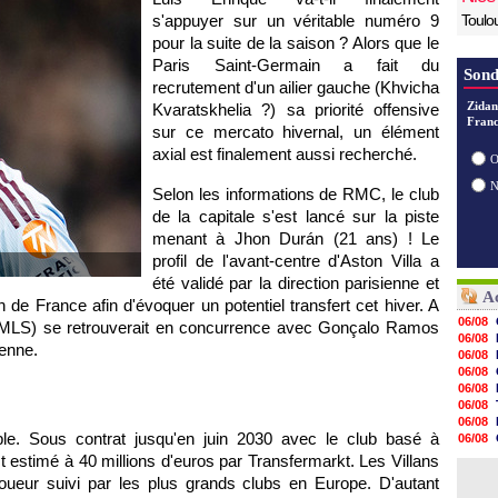
s'appuyer sur un véritable numéro 9
Toulo
pour la suite de la saison ? Alors que le
Paris Saint-Germain a fait du
Sond
recrutement d'un ailier gauche (Khvicha
Zidan
Kvaratskhelia ?) sa priorité offensive
Franc
sur ce mercato hivernal, un élément
axial est finalement aussi recherché.
O
Selon les informations de RMC, le club
de la capitale s'est lancé sur la piste
menant à Jhon Durán (21 ans) ! Le
profil de l'avant-centre d'Aston Villa a
été validé par la direction parisienne et
Ac
 de France afin d'évoquer un potentiel transfert cet hiver. A
06/08
e (MLS) se retrouverait en concurrence avec Gonçalo Ramos
06/08
ienne.
06/08
06/08
06/08
06/08
06/08
le. Sous contrat jusqu'en juin 2030 avec le club basé à
06/08
06/08
t estimé à 40 millions d'euros par Transfermarkt. Les Villans
06/08
joueur suivi par les plus grands clubs en Europe. D'autant
06/08