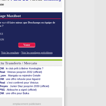
use
age Maxifoot
e va t-il faire mieux que Deschamps en équipe de
e ?
UI
NON
Voter
Voir les resultats
-
Voir les sondages précédents
tu Transferts / Mercato
OM
: le club prêt à libérer Kondogbia ?
Real
: Vinicius jusqu'en 2032 (officiel)
Lyon
: Mangala va rejoindre Getafe
OM
: une offre refusée pour Aguerd
Real
: c'est confirmé pour Vinicius
Troyes
: Junior Diaz jusqu'en 2030 (officiel)
PSG
: Akliouche a signé (officiel)
OM
: une offre pour Bulka
PSG
: contrat signé pour Akliouche
Chelsea
: Palace a fait son offre pour Disasi
PSG
: l'étonnante rumeur Gusto
emplacement publicitaire