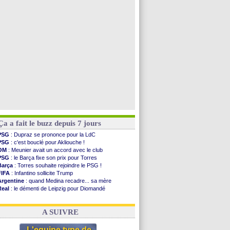
Bologne
: Dallinga est sur le marché
OM
: accord trouvé avec Man City pour Rulli
OM
: Medina vers Leverkusen pour 25 M€
Uruguay
: Forlan nommé sélectionneur (officiel)
Voir toutes les brèves
Ça a fait le buzz depuis 7 jours
PSG
: Dupraz se prononce pour la LdC
PSG
: c'est bouclé pour Akliouche !
OM
: Meunier avait un accord avec le club
PSG
: le Barça fixe son prix pour Torres
Barça
: Torres souhaite rejoindre le PSG !
FIFA
: Infantino sollicite Trump
Argentine
: quand Medina recadre... sa mère
Real
: le démenti de Leipzig pour Diomandé
OM
: Paixão attire un 2e club anglais
FIFA
: le conseiller d'Infantino démissionne !
A SUIVRE
L'equipe type de