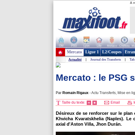
A r
OM
PSG
Lyon
Lille
Monaco
Chelsea
Ma
+ de clubs
Mercato
Ligue 1
L2/Coupes
Etran
Actualité
|
Journal des Transferts
|
Tab
Mercato : le PSG s
Par
Romain Rigaux
-
Actu Transferts, Mise en li
Taille du texte:
Email
I
Désireux de se renforcer sur le plan 
Khvicha Kvaratskhelia (Naples). Le c
axial d'Aston Villa, Jhon Durán.