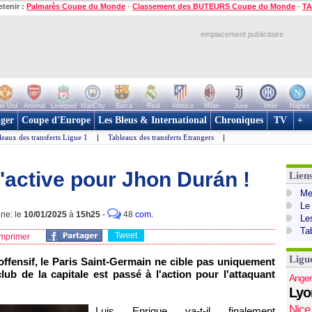
etenir :
Palmarès Coupe du Monde
-
Classement des BUTEURS Coupe du Monde
-
TA
emplacement publicitaire
n Utd
Arsenal
Liverpool
ManCity
Barca
Real
Atletico
Milan
Juve
Inter
Naples
ger
Coupe d'Europe
Les Bleus & International
Chroniques
TV
+
leaux des transferts Ligue 1
|
Tableaux des transferts Etrangers
|
'active pour Jhon Durán !
Lien
Mer
Le
gne: le
10/01/2025
à
15h25
-
48
com.
Le
Ta
Tweet
mprimer
Ligu
offensif, le Paris Saint-Germain ne cible pas uniquement
lub de la capitale est passé à l'action pour l'attaquant
Anger
Lyo
Nice
Luis Enrique va-t-il finalement