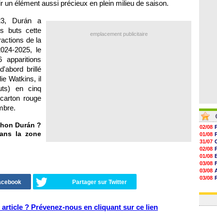
r un élément aussi précieux en plein milieu de saison.
06/08
06/08
06/08
23, Durán a
06/08
s buts cette
emplacement publicitaire
ractions de la
024-2025, le
 apparitions
'abord brillé
e Watkins, il
buts) en cinq
carton rouge
mbre.
Jhon Durán ?
02/08
dans la zone
01/08
31/07
02/08
01/08
03/08
03/08
03/08
Facebook
Partager sur Twitter
03/08
31/07
article ? Prévenez-nous en cliquant sur ce lien