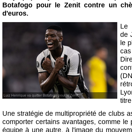
Botafogo pour le Zenit contre un chè
d'euros.
Le 
de 
le p
ca
Dir
co
(DN
rét
Lyo
Luiz Henrique va quitter Botafogo pour le Zenit.
titr
Une stratégie de multipropriété de clubs a
comporter certains avantages, comme le p
équipe à une autre, à l'image du mouveme