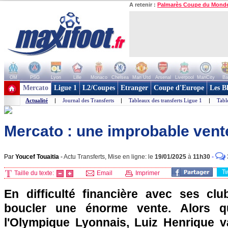
A retenir :
Palmarès Coupe du Mond
OM
PSG
Lyon
Lille
Monaco
Chelsea
Man Utd
Arsenal
Liverpool
ManCity
Ba
+ de clubs
Mercato
Ligue 1
L2/Coupes
Etranger
Coupe d'Europe
Les B
Actualité
|
Journal des Transferts
|
Tableaux des transferts Ligue 1
|
Tabl
Mercato : une improbable vent
Par
Youcef Touaitia
-
Actu Transferts, Mise en ligne: le
19/01/2025
à
11h30
-
T
Taille du texte:
Email
Imprimer
En difficulté financière avec ses cl
boucler une énorme vente. Alors qu
l'Olympique Lyonnais, Luiz Henrique va