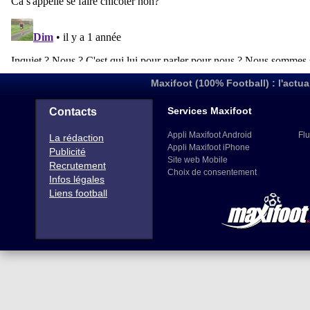
Maxifoot (100% Football) : l'actua
Services Maxifoot
Contacts
Appli Maxifoot Android
Flu
La rédaction
Appli Maxifoot iPhone
Publicité
Site web Mobile
Recrutement
Choix de consentement
Infos légales
Liens football