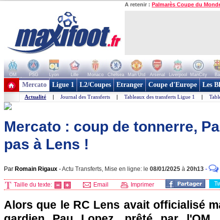
A retenir :
Palmarès Coupe du Mond
OM
PSG
Lyon
Lille
Monaco
Chelsea
Man Utd
Arsenal
Liverpool
ManCity
Ba
+ de clubs
Mercato
Ligue 1
L2/Coupes
Etranger
Coupe d'Europe
Les B
Actualité
|
Journal des Transferts
|
Tableaux des transferts Ligue 1
|
Tabl
Mercato : coup de tonnerre, Pa
pas à Lens !
Par
Romain Rigaux
-
Actu Transferts, Mise en ligne: le
08/01/2025
à
20h13
-
T
Taille du texte:
Email
Imprimer
Alors que le RC Lens avait officialisé ma
gardien Pau Lopez, prêté par l'OM, 