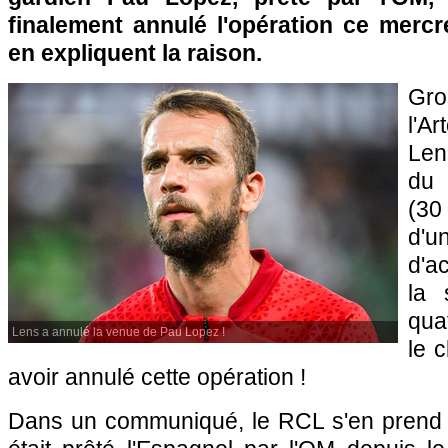
finalement annulé l'opération ce mercr
en expliquent la raison.
Gro
l'Ar
Lens
du 
(30
d'u
d'a
la 
qua
Lens a annulé la venue de Pau Lopez !
le 
avoir annulé cette opération !
Dans un communiqué, le RCL s'en prend 