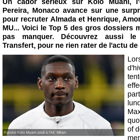
Un cador sérieux sur Kolo Muani, l
Pereira, Monaco avance sur une surpri
pour recruter Almada et Henrique, Amo
MU... Voici le Top 5 des gros dossiers 
pas manquer. Découvrez aussi le
Transfert, pour ne rien rater de l'actu d
Lo
d'h
ten
eff
par
lun
Max
quo
of 
Randal Kolo Muani plaît à l'AC Milan.
mer