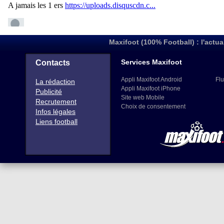
Maxifoot (100% Football) : l'actua
Services Maxifoot
Contacts
Appli Maxifoot Android
Flu
La rédaction
Appli Maxifoot iPhone
Publicité
Site web Mobile
Recrutement
Choix de consentement
Infos légales
Liens football