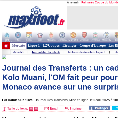
A retenir :
Palmarès Coupe du Mond
OM
PSG
Lyon
Lille
Monaco
Chelsea
Man Utd
Arsenal
Liverpool
ManCity
Ba
+ de clubs
Mercato
Ligue 1
L2/Coupes
Etranger
Coupe d'Europe
Les B
Actualité
|
Journal des Transferts
|
Tableaux des transferts Ligue 1
|
Tab
Journal des Transferts : un ca
Kolo Muani, l'OM fait peur pour
Monaco avance sur une surpris
Par
Damien Da Silva
-
Journal Des Transferts, Mise en ligne: le
02/01/2025
à
18
T
Taille du texte:
Email
Imprimer