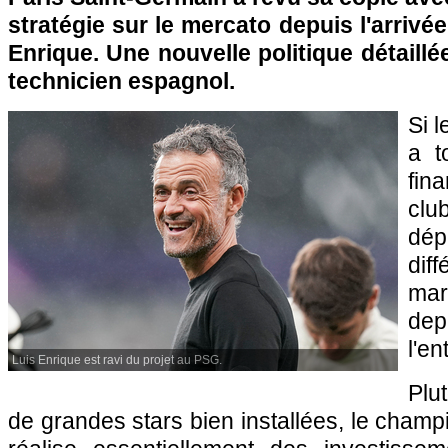
stratégie sur le mercato depuis l'arrivée
Enrique. Une nouvelle politique détaillé
technicien espagnol.
Si 
a t
fin
cl
dé
di
mar
dep
l'en
Luis Enrique est ravi du projet au PSG.
Plu
de grandes stars bien installées, le champ