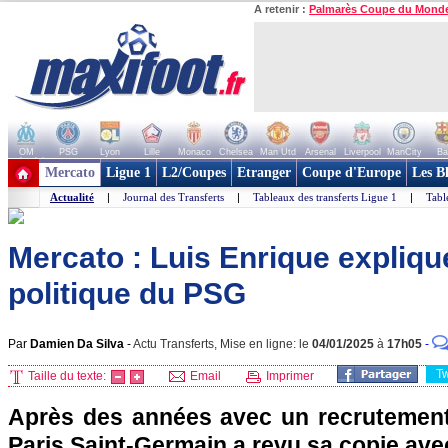
A retenir :
Palmarès Coupe du Mond
OM
PSG
Lyon
Lille
Monaco
Chelsea
Man Utd
Arsenal
Liverpool
ManCity
Ba
+ de clubs
Mercato
Ligue 1
L2/Coupes
Etranger
Coupe d'Europe
Les B
Actualité
|
Journal des Transferts
|
Tableaux des transferts Ligue 1
|
Tabl
Mercato : Luis Enrique expliqu
politique du PSG
Par
Damien Da Silva
-
Actu Transferts, Mise en ligne: le
04/01/2025
à
17h05
-
T
Taille du texte:
Email
Imprimer
Après des années avec un recrutement j
Paris Saint-Germain a revu sa copie av