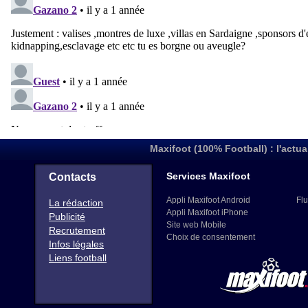
Maxifoot (100% Football) : l'actua
Services Maxifoot
Contacts
Appli Maxifoot Android
Flu
La rédaction
Appli Maxifoot iPhone
Publicité
Site web Mobile
Recrutement
Choix de consentement
Infos légales
Liens football