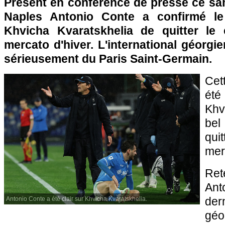
Présent en conférence de presse ce sam
Naples Antonio Conte a confirmé le s
Khvicha Kvaratskhelia de quitter le 
mercato d'hiver. L'international géorgi
sérieusement du Paris Saint-Germain.
Cet
été
Khv
bel
qui
mer
Ret
An
der
Antonio Conte a été clair sur Khvicha Kvaratskhelia.
géo