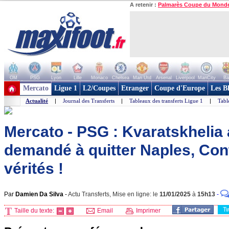
A retenir :
Palmarès Coupe du Mond
OM
PSG
Lyon
Lille
Monaco
Chelsea
Man Utd
Arsenal
Liverpool
ManCity
Ba
+ de clubs
Mercato
Ligue 1
L2/Coupes
Etranger
Coupe d'Europe
Les B
Actualité
|
Journal des Transferts
|
Tableaux des transferts Ligue 1
|
Tabl
Mercato - PSG : Kvaratskhelia 
demandé à quitter Naples, Con
vérités !
Par
Damien Da Silva
-
Actu Transferts, Mise en ligne: le
11/01/2025
à
15h13
-
T
Taille du texte:
Email
Imprimer