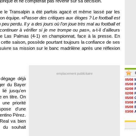
rique et ne compterait pas revenir sur sa décision.
08/08
08/08
ue le Transalpin a été parfois agacé et même lassé par les
07/08
07/08
son équipe. «
Passer des critiques aux éloges ? Le football est
u perdu. Il y a des jours où l'on joue très mal au football et
 continuer à vérifier si je me trompe ou pas
», a-t-il d'ailleurs
tre Las Palmas (4-1) en championnat, face à la presse. En
e cette saison, possède pourtant toujours la confiance de ses
rsuivre sa mission sur le banc madrilène après une réflexion
emplacement publicitaire
 dégage déjà
05/08
ger du Bayer
05/08
02/08
lié jusqu'en
02/08
 en titre. On
05/08
 une priorité
03/08
05/08
spose d'une
03/08
rentino Pérez.
03/08
 Real va bien
03/08
n du souhait