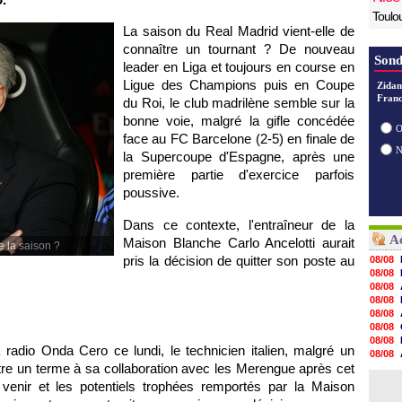
Toulo
La saison du Real Madrid vient-elle de
connaître un tournant ? De nouveau
Sond
leader en Liga et toujours en course en
Ligue des Champions puis en Coupe
Zidan
Franc
du Roi, le club madrilène semble sur la
bonne voie, malgré la gifle concédée
O
face au FC Barcelone (2-5) en finale de
la Supercoupe d'Espagne, après une
première partie d'exercice parfois
poussive.
Dans ce contexte, l'entraîneur de la
Ac
Maison Blanche Carlo Ancelotti aurait
e la saison ?
pris la décision de quitter son poste au
08/08
08/08
08/08
08/08
08/08
08/08
08/08
a radio Onda Cero ce lundi, le technicien italien, malgré un
08/08
ttre un terme à sa collaboration avec les Merengue après cet
08/08
08/08
 venir et les potentiels trophées remportés par la Maison
08/08