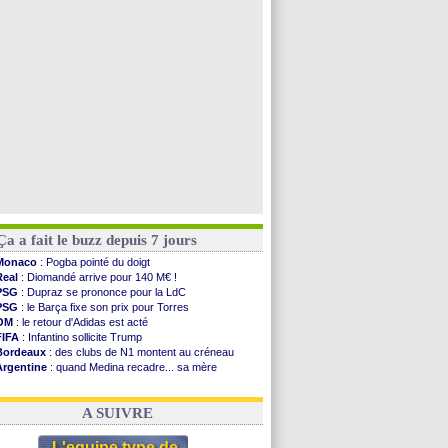
Barça
: Araujo va partir en prêt à Liverpool
OM
: Côme pousse pour Gouiri
OM
: Højbjerg, son agent maintient le suspense
OM
: Gouiri évoque son avenir
Voir toutes les brèves
Ça a fait le buzz depuis 7 jours
Monaco
: Pogba pointé du doigt
Real
: Diomandé arrive pour 140 M€ !
PSG
: Dupraz se prononce pour la LdC
PSG
: le Barça fixe son prix pour Torres
OM
: le retour d'Adidas est acté
FIFA
: Infantino sollicite Trump
Bordeaux
: des clubs de N1 montent au créneau
Argentine
: quand Medina recadre... sa mère
Real
: le démenti de Leipzig pour Diomandé
OM
: Paixão attire un 2e club anglais
A SUIVRE
L'equipe type de