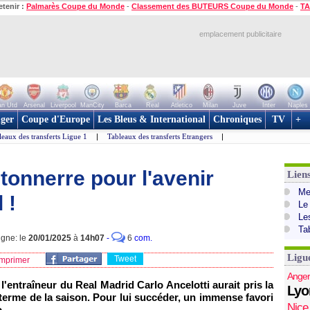
etenir :
Palmarès Coupe du Monde
-
Classement des BUTEURS Coupe du Monde
-
TA
emplacement publicitaire
n Utd
Arsenal
Liverpool
ManCity
Barca
Real
Atletico
Milan
Juve
Inter
Naples
ger
Coupe d'Europe
Les Bleus & International
Chroniques
TV
+
leaux des transferts Ligue 1
|
Tableaux des transferts Etrangers
|
tonnerre pour l'avenir
Lien
Mer
 !
Le
Le
Ta
igne: le
20/01/2025
à
14h07
-
6
com.
Ligu
Tweet
mprimer
Anger
l'entraîneur du Real Madrid Carlo Ancelotti aurait pris la
Lyo
 terme de la saison. Pour lui succéder, un immense favori
Nice
o.