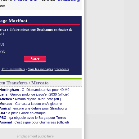
use
age Maxifoot
e va t-il faire mieux que Deschamps en équipe de
e ?
UI
NON
Voter
Voir les resultats
-
Voir les sondages précédents
tu Transferts / Mercato
Nottingham
: O. Diomande arrive pour 40 M€
Lens
: Ganiou prolongé jusqu'en 2030 (officiel)
Atletico
: Almada rejoint River Plate (off.)
Monaco
: Camara a la cote en Angleterre
Amical
: encore une défaite pour Strasbourg
OM
: la piste Goore en attaque
PSG
: ça négocie avec le Barça pour Torres
Arsenal
: c'est signé pour Guimaraes (officiel)
Newcastle
: Guimarães, le club se défend
PSG
: une deuxième offre pour Suzuki
OM
: accord avec la Real Sociedad pour Aguerd
emplacement publicitaire