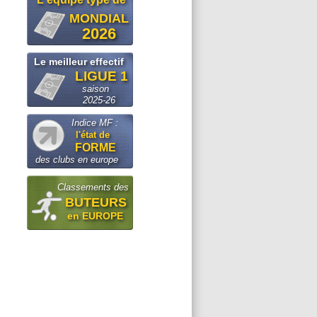
MONDIAL
2026
Le meilleur effectif
LIGUE 1
saison
2025-26
Indice MF :
l'état de
FORME
des clubs en europe
Classements des
BUTEURS
en EUROPE