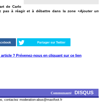
rt de Carlo
z pas à réagir et à débattre dans la zone «
Ajouter un
Facebook
Partager sur Twitter
article ? Prévenez-nous en cliquant sur ce lien
DISQUS
Communauté
us, contactez
moderation-abus@maxifoot.fr