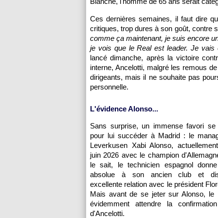
Blanche, l'homme de 65 ans serait catégo
Ces dernières semaines, il faut dire q
critiques, trop dures à son goût, contre 
comme ça maintenant, je suis encore un pe
je vois que le Real est leader. Je vais
lancé dimanche, après la victoire con
interne, Ancelotti, malgré les remous d
dirigeants, mais il ne souhaite pas pou
personnelle.
L'évidence Alonso...
Sans surprise, un immense favori se
pour lui succéder à Madrid : le mana
Leverkusen Xabi Alonso, actuellement 
juin 2026 avec le champion d'Allemagne
le sait, le technicien espagnol donne
absolue à son ancien club et di
excellente relation avec le président Flo
Mais avant de se jeter sur Alonso, le
évidemment attendre la confirmatio
d'Ancelotti.