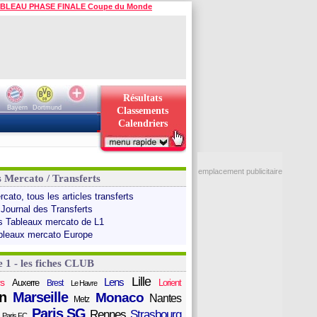
BLEAU PHASE FINALE Coupe du Monde
Résultats
Bayern
Dortmund
Classements
Calendriers
emplacement publicitaire
s Mercato / Transferts
cato, tous les articles transferts
 Journal des Transferts
s Tableaux mercato de L1
bleaux mercato Europe
e 1 - les fiches CLUB
Lille
Lens
s
Auxerre
Lorient
Brest
Le Havre
n
Marseille
Monaco
Nantes
Metz
Paris SG
Rennes
Strasbourg
Paris FC