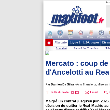
A r
OM
PSG
Lyon
Lille
Monaco
Chelsea
Ma
+ de clubs
Mercato
Ligue 1
L2/Coupes
Etran
Actualité
|
Journal des Transferts
|
Tab
Mercato : coup de 
d'Ancelotti au Real
Par
Damien Da Silva
-
Actu Transferts, Mise en l
Taille du texte:
Email
I
Malgré un contrat jusqu'en juin 2026, 
décision de quitter le Real Madrid au
se dégage d'ores et déjà : Xabi Alons