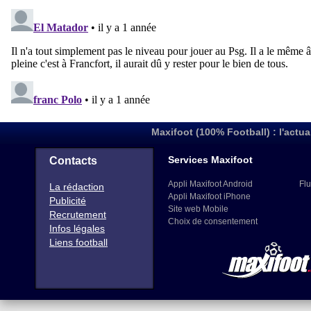
Maxifoot (100% Football) : l'actua
Services Maxifoot
Contacts
Appli Maxifoot Android
Flu
La rédaction
Appli Maxifoot iPhone
Publicité
Site web Mobile
Recrutement
Choix de consentement
Infos légales
Liens football