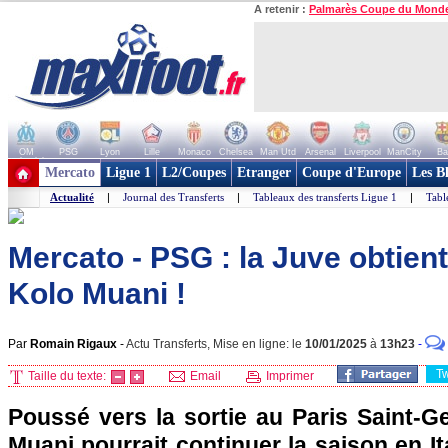
A retenir :
Palmarès Coupe du Mond
OM
PSG
Lyon
Lille
Monaco
Chelsea
Man Utd
Arsenal
Liverpool
ManCity
Ba
+ de clubs
Mercato
Ligue 1
L2/Coupes
Etranger
Coupe d'Europe
Les B
Actualité
|
Journal des Transferts
|
Tableaux des transferts Ligue 1
|
Tabl
Mercato - PSG : la Juve obtient
Kolo Muani !
Par
Romain Rigaux
-
Actu Transferts, Mise en ligne: le
10/01/2025
à
13h23
-
T
Taille du texte:
Email
Imprimer
Poussé vers la sortie au Paris Saint-G
Muani pourrait continuer la saison en It