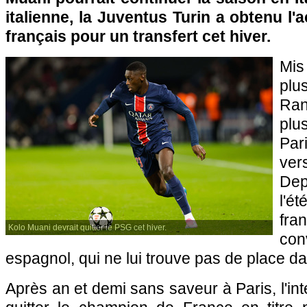
italienne, la Juventus Turin a obtenu l'
français pour un transfert cet hiver.
Mi
pl
Ran
plu
Pa
ver
Dep
l'é
fra
Kolo Muani devrait quitter le PSG cet hiver.
con
espagnol, qui ne lui trouve pas de place 
Après an et demi sans saveur à Paris, l'inte