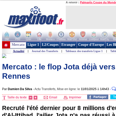
A retenir :
Palmarès Coupe du Mond
OM
PSG
Lyon
Lille
Monaco
Chelsea
Man Utd
Arsenal
Liverpool
ManCity
Ba
+ de clubs
Mercato
Ligue 1
L2/Coupes
Etranger
Coupe d'Europe
Les B
Actualité
|
Journal des Transferts
|
Tableaux des transferts Ligue 1
|
Tabl
Mercato : le flop Jota déjà vers 
Rennes
Par
Damien Da Silva
-
Actu Transferts, Mise en ligne: le
11/01/2025
à
14h43
-
T
Taille du texte:
Email
Imprimer
Recruté l'été dernier pour 8 millions d
d'Al-Ittihad, l'ailier Jota n'a pas réussi