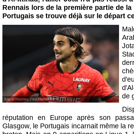
Rennais lors de la première partie de la
Portugais se trouve déjà sur le départ ce
Ma
Ara
Jo
St
de
chè
d'e
d'Al
de 
Jota et Rennes, c'est bientôt fini ?
Dis
réputation en Europe après son passa
Glasgow, le Portugais incarnait même la r