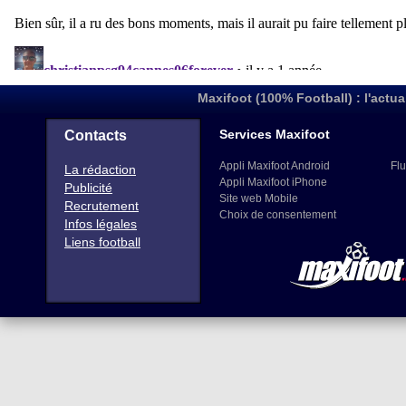
Maxifoot (100% Football) : l'actua
Services Maxifoot
Contacts
Appli Maxifoot Android
Flu
La rédaction
Appli Maxifoot iPhone
Publicité
Site web Mobile
Recrutement
Choix de consentement
Infos légales
Liens football