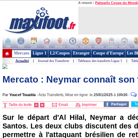
A retenir :
Palmarès Coupe du Mond
OM
PSG
Lyon
Lille
Monaco
Chelsea
Man Utd
Arsenal
Liverpool
ManCity
Ba
+ de clubs
Mercato
Ligue 1
L2/Coupes
Etranger
Coupe d'Europe
Les B
Actualité
|
Journal des Transferts
|
Tableaux des transferts Ligue 1
|
Tabl
Mercato : Neymar connaît son 
Par
Youcef Touaitia
-
Actu Transferts, Mise en ligne: le
25/01/2025
à
10h30
-
T
Taille du texte:
Email
Imprimer
Sur le départ d'Al Hilal, Neymar a dé
Santos. Les deux clubs discutent des d
permettre à l'attaquant brésilien de r