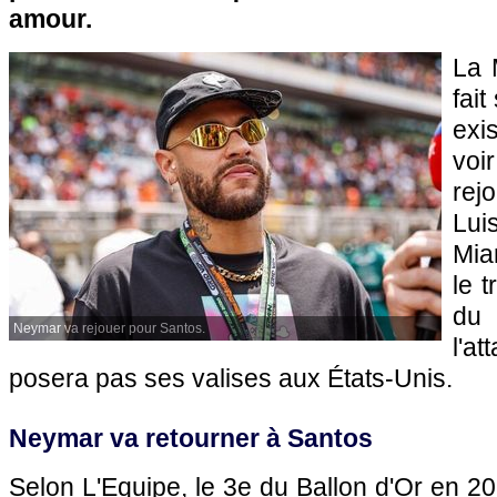
amour.
La 
fait
exis
voi
rej
Lui
Mia
le t
du
Neymar va rejouer pour Santos.
l'a
posera pas ses valises aux États-Unis.
Neymar va retourner à Santos
Selon L'Equipe, le 3e du Ballon d'Or en 20