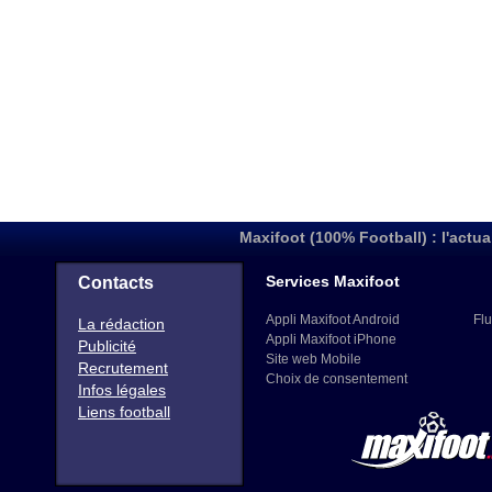
Maxifoot (100% Football) : l'actua
Services Maxifoot
Contacts
Appli Maxifoot Android
Flu
La rédaction
Appli Maxifoot iPhone
Publicité
Site web Mobile
Recrutement
Choix de consentement
Infos légales
Liens football