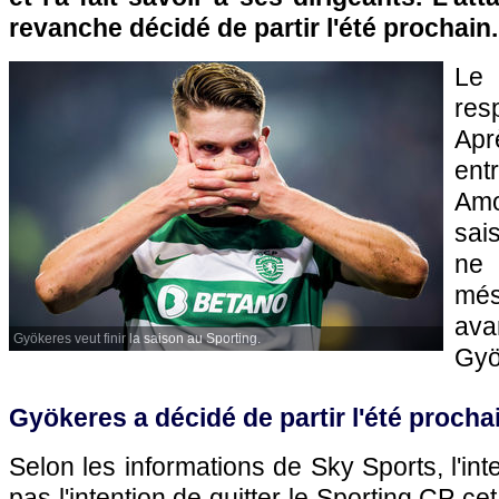
revanche décidé de partir l'été prochain.
Le
res
Apr
en
Am
sai
ne 
més
av
Gyökeres veut finir la saison au Sporting.
Gyö
Gyökeres a décidé de partir l'été procha
Selon les informations de Sky Sports, l'int
pas l'intention de quitter le Sporting CP cet 