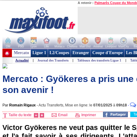
A retenir :
Palmarès Coupe du Mond
OM
PSG
Lyon
Lille
Monaco
Chelsea
Man Utd
Arsenal
Liverpool
ManCity
Ba
+ de clubs
Mercato
Ligue 1
L2/Coupes
Etranger
Coupe d'Europe
Les B
Actualité
|
Journal des Transferts
|
Tableaux des transferts Ligue 1
|
Tabl
Mercato : Gyökeres a pris une
son avenir !
Par
Romain Rigaux
-
Actu Transferts, Mise en ligne: le
07/01/2025
à
09h18
-
T
Taille du texte:
Email
Imprimer
Victor Gyökeres ne veut pas quitter le S
et l'a fait savoir à ses dirigeants. L'a