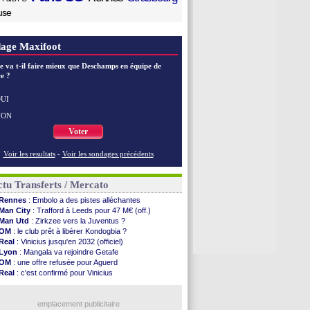
use
age Maxifoot
e va t-il faire mieux que Deschamps en équipe de
e ?
UI
NON
Voter
Voir les resultats
-
Voir les sondages précédents
tu Transferts / Mercato
Rennes
: Embolo a des pistes alléchantes
Man City
: Trafford à Leeds pour 47 M€ (off.)
Man Utd
: Zirkzee vers la Juventus ?
OM
: le club prêt à libérer Kondogbia ?
Real
: Vinicius jusqu'en 2032 (officiel)
Lyon
: Mangala va rejoindre Getafe
OM
: une offre refusée pour Aguerd
Real
: c'est confirmé pour Vinicius
Troyes
: Junior Diaz jusqu'en 2030 (officiel)
PSG
: Akliouche a signé (officiel)
OM
: une offre pour Bulka
emplacement publicitaire