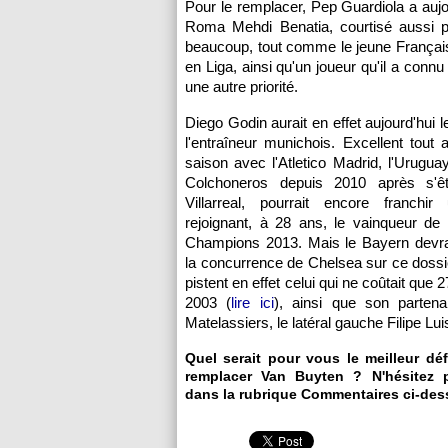
Pour le remplacer, Pep Guardiola a aujou
Roma Mehdi Benatia, courtisé aussi pa
beaucoup, tout comme le jeune Français 
en Liga, ainsi qu'un joueur qu'il a con
une autre priorité.
Diego Godin aurait en effet aujourd'hui 
l'entraîneur munichois. Excellent tout 
saison avec l'Atletico Madrid, l'Urugua
Colchoneros depuis 2010 après s'êt
Villarreal, pourrait encore franch
rejoignant, à 28 ans, le vainqueur de
Champions 2013. Mais le Bayern devra 
la concurrence de Chelsea sur ce dossi
pistent en effet celui qui ne coûtait que 2
2003 (
lire ici
), ainsi que son partena
Matelassiers, le latéral gauche Filipe Lui
Quel serait pour vous le meilleur dé
remplacer Van Buyten ? N'hésitez p
dans la rubrique Commentaires ci-des