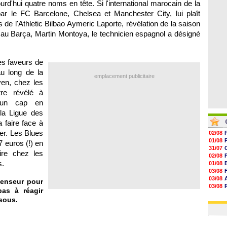
rd'hui quatre noms en tête. Si l'international marocain de la
06/08
06/08
r le FC Barcelone, Chelsea et Manchester City, lui plaît
06/08
de l'Athletic Bilbao Aymeric Laporte, révélation de la saison
06/08
nu au Barça, Martin Montoya, le technicien espagnol a désigné
les faveurs de
au long de la
emplacement publicitaire
yen, chez les
re révélé à
ir un cap en
 la Ligue des
faire face à
er. Les Blues
02/08
01/08
7 euros (!) en
31/07
ire chez les
02/08
s.
01/08
03/08
03/08
fenseur pour
03/08
as à réagir
03/08
sous.
31/07