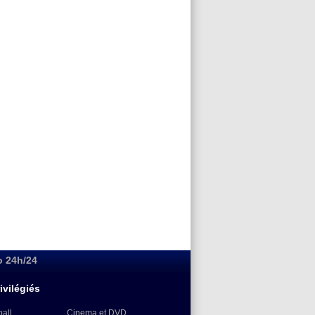
o 24h/24
ivilégiés
ball
Cinema et DVD