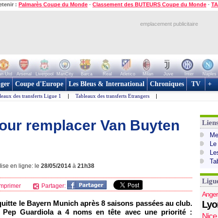
etenir :
Palmarès Coupe du Monde
-
Classement des BUTEURS Coupe du Monde
-
TA
emplacement publicitaire
n Utd
Arsenal
Liverpool
ManCity
Barca
Real
Atletico
Milan
Juve
Inter
Naples
ger
Coupe d'Europe
Les Bleus & International
Chroniques
TV
+
leaux des transferts Ligue 1
|
Tableaux des transferts Etrangers
|
our remplacer Van Buyten
Lien
Mer
Le
Le
Ta
ise en ligne: le
28/05/2014
à
21h38
Ligu
mprimer
Partager:
Anger
quitte le Bayern Munich après 8 saisons passées au club.
Lyo
, Pep Guardiola a 4 noms en tête avec une priorité :
Nice