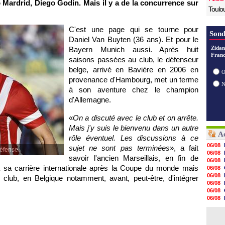
co Mardrid, Diego Godin. Mais il y a de la concurrence sur
Toulo
C'est une page qui se tourne pour
Sond
Daniel Van Buyten (36 ans). Et pour le
Zidan
Bayern Munich aussi. Après huit
Franc
saisons passées au club, le défenseur
belge, arrivé en Bavière en 2006 en
O
provenance d'Hambourg, met un terme
à son aventure chez le champion
d'Allemagne.
«
On a discuté avec le club et on arrête.
Mais j'y suis le bienvenu dans un autre
Ac
rôle éventuel. Les discussions à ce
06/08
sujet ne sont pas terminées
», a fait
défense.
06/08
savoir l'ancien Marseillais, en fin de
06/08
 sa carrière internationale après la Coupe du monde mais
06/08
06/08
 club, en Belgique notamment, avant, peut-être, d'intégrer
06/08
06/08
06/08
06/08
06/08
06/08