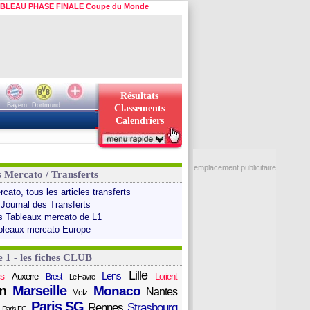
BLEAU PHASE FINALE Coupe du Monde
Résultats
Bayern
Dortmund
Classements
Calendriers
emplacement publicitaire
s Mercato / Transferts
cato, tous les articles transferts
 Journal des Transferts
s Tableaux mercato de L1
bleaux mercato Europe
e 1 - les fiches CLUB
Lille
Lens
s
Auxerre
Lorient
Brest
Le Havre
n
Marseille
Monaco
Nantes
Metz
Paris SG
Rennes
Strasbourg
Paris FC