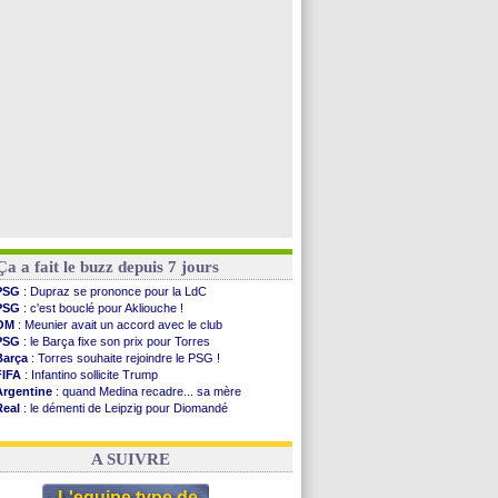
PSG
: contrat signé pour Akliouche
Chelsea
: Palace a fait son offre pour Disasi
PSG
: l'étonnante rumeur Gusto
Bologne
: Dallinga est sur le marché
Voir toutes les brèves
Ça a fait le buzz depuis 7 jours
PSG
: Dupraz se prononce pour la LdC
PSG
: c'est bouclé pour Akliouche !
OM
: Meunier avait un accord avec le club
PSG
: le Barça fixe son prix pour Torres
Barça
: Torres souhaite rejoindre le PSG !
FIFA
: Infantino sollicite Trump
Argentine
: quand Medina recadre... sa mère
Real
: le démenti de Leipzig pour Diomandé
OM
: Paixão attire un 2e club anglais
FIFA
: le conseiller d'Infantino démissionne !
A SUIVRE
L'equipe type de