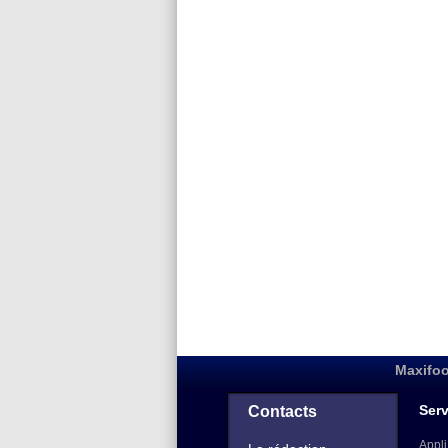
Maxifoo
Serv
Contacts
Appli