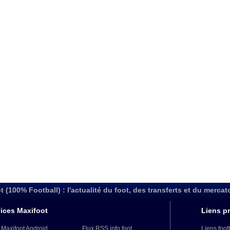
t (100% Football) : l'actualité du foot, des transferts et du mercat
ices Maxifoot
Liens pr
 Maxifoot Android
Flux RSS info foot
Liens foot