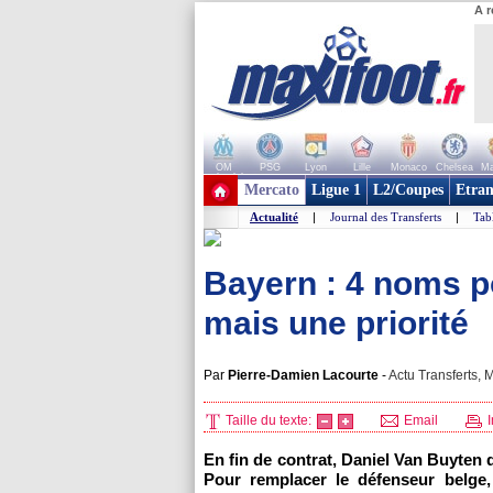
A r
OM
PSG
Lyon
Lille
Monaco
Chelsea
Ma
+ de clubs
Mercato
Ligue 1
L2/Coupes
Etran
Actualité
|
Journal des Transferts
|
Tab
Bayern : 4 noms p
mais une priorité
Par
Pierre-Damien Lacourte
-
Actu Transferts, M
Taille du texte:
Email
I
En fin de contrat, Daniel Van Buyten 
Pour remplacer le défenseur belge