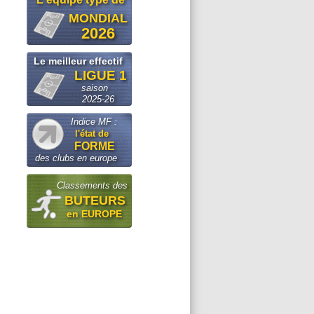
MONDIAL
2026
Le meilleur effectif
LIGUE 1
saison
2025-26
Indice MF :
l'état de
FORME
des clubs en europe
Classements des
BUTEURS
en EUROPE