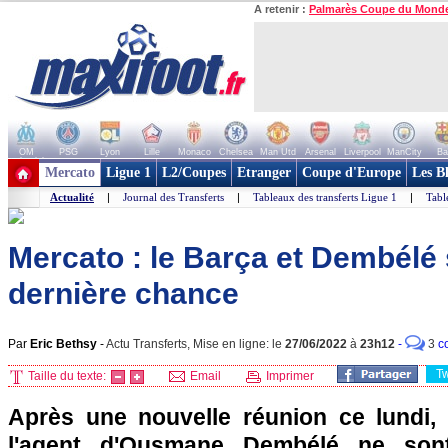
A retenir :
Palmarès Coupe du Mond
OM
PSG
Lyon
Lille
Monaco
Chelsea
Man Utd
Arsenal
Liverpool
ManCity
Ba
+ de clubs
Mercato
Ligue 1
L2/Coupes
Etranger
Coupe d'Europe
Les B
Actualité
|
Journal des Transferts
|
Tableaux des transferts Ligue 1
|
Tabl
Mercato : le Barça et Dembélé 
dernière chance
Par
Eric Bethsy
-
Actu Transferts, Mise en ligne: le
27/06/2022
à
23h12
-
3
c
T
Taille du texte:
Email
Imprimer
Après une nouvelle réunion ce lundi,
l'agent d'Ousmane Dembélé ne son