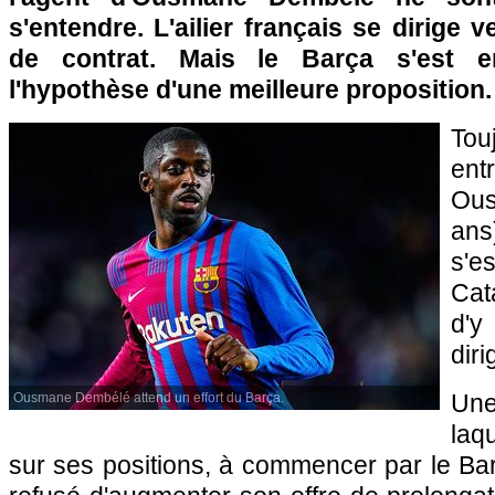
s'entendre. L'ailier français se dirige 
de contrat. Mais le Barça s'est e
l'hypothèse d'une meilleure proposition.
Tou
ent
Ou
ans
s'e
Cat
d'
diri
Un
Ousmane Dembélé attend un effort du Barça.
laq
sur ses positions, à commencer par le Ba