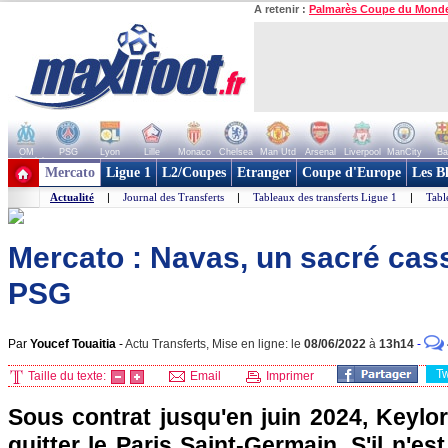
A retenir :
Palmarès Coupe du Mond
OM
PSG
Lyon
Lille
Monaco
Chelsea
Man Utd
Arsenal
Liverpool
ManCity
Ba
+ de clubs
Mercato
Ligue 1
L2/Coupes
Etranger
Coupe d'Europe
Les B
Actualité
|
Journal des Transferts
|
Tableaux des transferts Ligue 1
|
Tabl
Mercato : Navas, un sacré cass
PSG
Par
Youcef Touaitia
-
Actu Transferts, Mise en ligne: le
08/06/2022
à
13h14
-
T
Taille du texte:
Email
Imprimer
Sous contrat jusqu'en juin 2024, Keylo
quitter le Paris Saint-Germain. S'il n'e