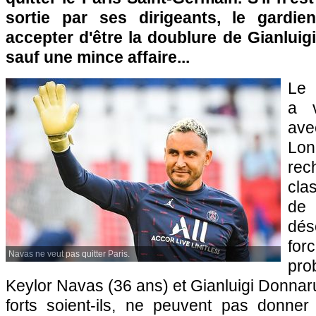
sortie par ses dirigeants, le gardie
accepter d'être la doublure de Gianlui
sauf une mince affaire...
Le 
a v
ave
Lo
rec
cla
de
dé
for
Navas ne veut pas quitter Paris.
pr
Keylor Navas (36 ans) et Gianluigi Donna
forts soient-ils, ne peuvent pas donner 