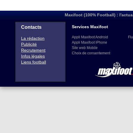
Maxifoot (100% Football) : l'actua
Services Maxifoot
Contacts
Appli Maxifoot Android
Flu
La rédaction
Appli Maxifoot iPhone
Publicité
Site web Mobile
Recrutement
Choix de consentement
Infos légales
Liens football