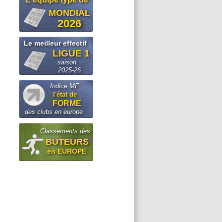
MONDIAL
2026
Le meilleur effectif
LIGUE 1
saison
2025-26
Indice MF :
l'état de
FORME
des clubs en europe
Classements des
BUTEURS
en EUROPE