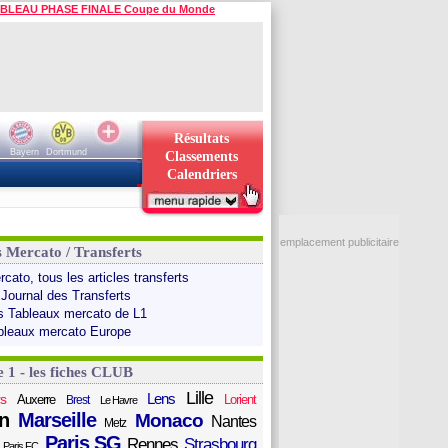
BLEAU PHASE FINALE Coupe du Monde
Résultats
Bayern
Dortmund
Classements
Calendriers
emplacement publicitaire
s Mercato / Transferts
cato, tous les articles transferts
 Journal des Transferts
s Tableaux mercato de L1
bleaux mercato Europe
e 1 - les fiches CLUB
Lille
Lens
s
Auxerre
Lorient
Brest
Le Havre
n
Marseille
Monaco
Nantes
Metz
Paris SG
Rennes
Strasbourg
Paris FC