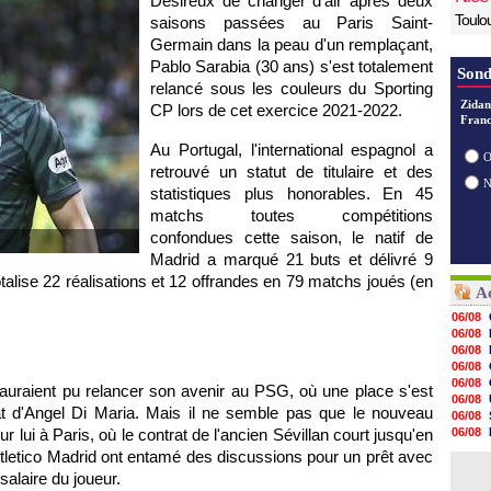
Désireux de changer d'air après deux
Toulo
saisons passées au Paris Saint-
Germain dans la peau d'un remplaçant,
Pablo Sarabia (30 ans) s'est totalement
Sond
relancé sous les couleurs du Sporting
Zidan
CP lors de cet exercice 2021-2022.
Franc
Au Portugal, l'international espagnol a
O
retrouvé un statut de titulaire et des
statistiques plus honorables. En 45
matchs toutes compétitions
confondues cette saison, le natif de
Madrid a marqué 21 buts et délivré 9
totalise 22 réalisations et 12 offrandes en 79 matchs joués (en
Ac
06/08
06/08
06/08
06/08
06/08
auraient pu relancer son avenir au PSG, où une place s'est
06/08
rat d'Angel Di Maria. Mais il ne semble pas que le nouveau
06/08
 lui à Paris, où le contrat de l'ancien Sévillan court jusqu'en
06/08
06/08
Atletico Madrid ont entamé des discussions pour un prêt avec
06/08
salaire du joueur.
06/08