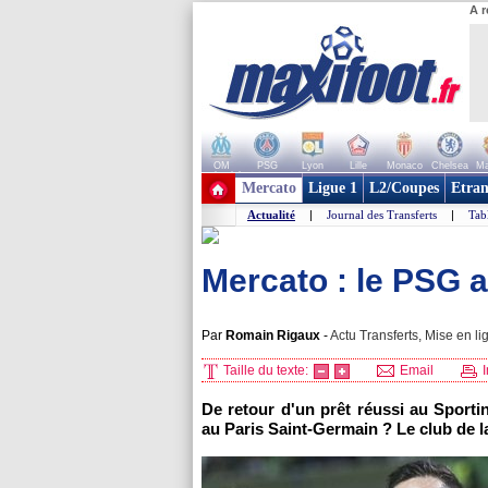
A r
OM
PSG
Lyon
Lille
Monaco
Chelsea
Ma
+ de clubs
Mercato
Ligue 1
L2/Coupes
Etran
Actualité
|
Journal des Transferts
|
Tab
Mercato : le PSG 
Par
Romain Rigaux
-
Actu Transferts, Mise en li
Taille du texte:
Email
I
De retour d'un prêt réussi au Sporti
au Paris Saint-Germain ? Le club de la