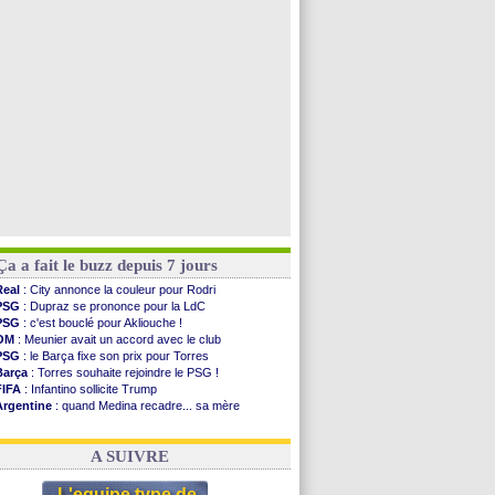
OM
: une approche pour Diatta
Le Havre
: Diaw va signer à Lille
Trabzonspor
: Salah a signé ! (officiel)
Bordeaux
: Mavuba n'est plus l'entraîneur (off.)
Voir toutes les brèves
Ça a fait le buzz depuis 7 jours
Real
: City annonce la couleur pour Rodri
PSG
: Dupraz se prononce pour la LdC
PSG
: c'est bouclé pour Akliouche !
OM
: Meunier avait un accord avec le club
PSG
: le Barça fixe son prix pour Torres
Barça
: Torres souhaite rejoindre le PSG !
FIFA
: Infantino sollicite Trump
Argentine
: quand Medina recadre... sa mère
Real
: le démenti de Leipzig pour Diomandé
OM
: Paixão attire un 2e club anglais
A SUIVRE
L'equipe type de