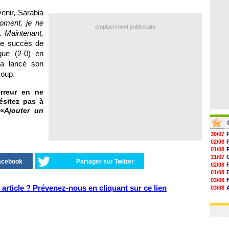
06/08
06/08
enir, Sarabia
06/08
oment, je ne
06/08
emplacement publicitaire
. Maintenant,
 le succès de
que (2-0) en
 a lancé son
coup.
rreur en ne
ésitez pas à
«
Ajouter un
30/07
02/08
01/08
31/07
Facebook
Partager sur Twitter
02/08
01/08
03/08
article ? Prévenez-nous en cliquant sur ce lien
03/08
03/08
03/08