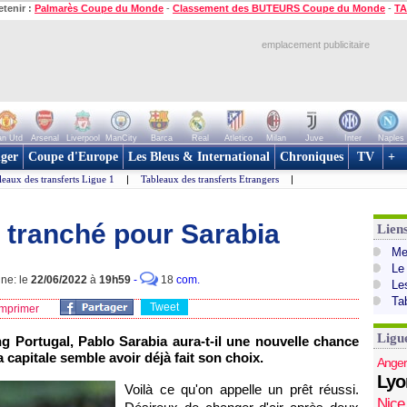
etenir :
Palmarès Coupe du Monde
-
Classement des BUTEURS Coupe du Monde
-
TA
emplacement publicitaire
n Utd
Arsenal
Liverpool
ManCity
Barca
Real
Atletico
Milan
Juve
Inter
Naples
ger
Coupe d'Europe
Les Bleus & International
Chroniques
TV
+
leaux des transferts Ligue 1
|
Tableaux des transferts Etrangers
|
a tranché pour Sarabia
Lien
Mer
Le
gne: le
22/06/2022
à
19h59
-
18
com.
Le
Ta
Tweet
mprimer
Ligu
ng Portugal, Pablo Sarabia aura-t-il une nouvelle chance
 capitale semble avoir déjà fait son choix.
Anger
Lyo
Voilà ce qu'on appelle un prêt réussi.
Nice