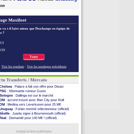
use
age Maxifoot
e va t-il faire mieux que Deschamps en équipe de
e ?
UI
NON
Voter
Voir les resultats
-
Voir les sondages précédents
tu Transferts / Mercato
Chelsea
: Palace a fait son offre pour Disasi
PSG
: l'étonnante rumeur Gusto
Bologne
: Dallinga est sur le marché
OM
: accord trouvé avec Man City pour Rulli
OM
: Medina vers Leverkusen pour 25 M€
Uruguay
: Forlan nommé sélectionneur (officiel)
Séville
: Juanlu signe à Bournemouth (officiel)
Real
: Diomandé pour 140 M€ ! (officiel)
Man City
: Rodri préfère le Barça au Real !
Rennes
: Aït Boudlal veut rejoindre Fulham
Aston Villa
emplacement publicitaire
: Liverpool cible aussi Konsa