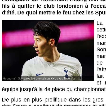
fils à quitter le club londonien à l'oc
d'été. De quoi mettre le feu chez les Spu
La 
cet
l'e
ma
So
mar
de
l'a
fai
Heung-min Son a réalisé une saison XXL avec Tottenham !
et 
équipe jusqu'à la 4e place du championnat
De plus en plus prolifique dans les gros