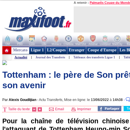
A retenir :
Palmarès Coupe du Mond
OM
PSG
Lyon
Lille
Monaco
Chelsea
Man Utd
Arsenal
Liverpool
ManCity
Ba
+ de clubs
Mercato
Ligue 1
L2/Coupes
Etranger
Coupe d'Europe
Les B
Actualité
|
Journal des Transferts
|
Tableaux des transferts Ligue 1
|
Tabl
Tottenham : le père de Son pr
son avenir
Par
Alexis Goudlijian
-
Actu Transferts, Mise en ligne: le
13/06/2022
à
14h38
-
T
Taille du texte:
Email
Imprimer
Pour la chaîne de télévision chinois
l'attaquant de Tottenham Heung-min S