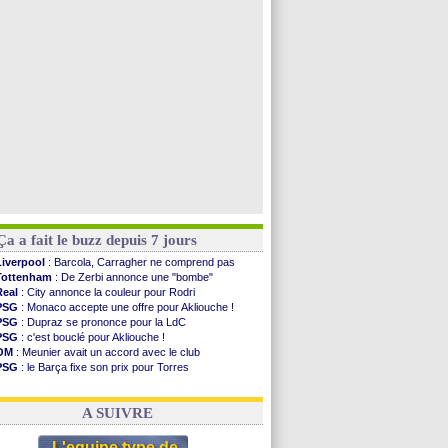
Man Utd
: Bayindir en route pour le Celta
Roma
: Molina en cas d'échec avec Read
Le Havre
: Zouaoui plutôt vers Montpellier ?
Chelsea
: Côme touche au but pour Chalobah
Voir toutes les brèves
Ça a fait le buzz depuis 7 jours
Liverpool
: Barcola, Carragher ne comprend pas
Tottenham
: De Zerbi annonce une "bombe"
Real
: City annonce la couleur pour Rodri
PSG
: Monaco accepte une offre pour Akliouche !
PSG
: Dupraz se prononce pour la LdC
PSG
: c'est bouclé pour Akliouche !
OM
: Meunier avait un accord avec le club
PSG
: le Barça fixe son prix pour Torres
OM
: accord de principe entre Rulli et Man City
Barça
: Torres souhaite rejoindre le PSG !
A SUIVRE
L'equipe type de