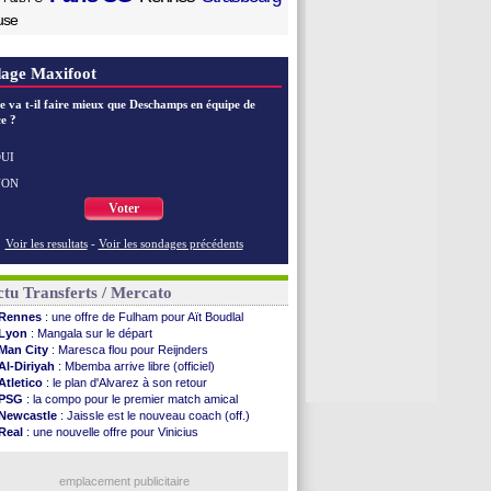
use
age Maxifoot
e va t-il faire mieux que Deschamps en équipe de
e ?
UI
NON
Voter
Voir les resultats
-
Voir les sondages précédents
tu Transferts / Mercato
Rennes
: une offre de Fulham pour Aït Boudlal
Lyon
: Mangala sur le départ
Man City
: Maresca flou pour Reijnders
Al-Diriyah
: Mbemba arrive libre (officiel)
Atletico
: le plan d'Alvarez à son retour
PSG
: la compo pour le premier match amical
Newcastle
: Jaissle est le nouveau coach (off.)
Real
: une nouvelle offre pour Vinicius
Monaco
: Cabral a prolongé (officiel)
Atletico
: Molina va signer à la Roma
Real
: Diomandé arrive pour 140 M€ !
emplacement publicitaire