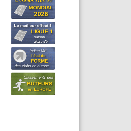
MONDIAL
2026
Le meilleur effectif
LIGUE 1
saison
2025-26
Indice MF :
l'état de
FORME
des clubs en europe
Classements des
BUTEURS
en EUROPE