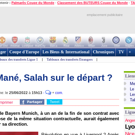
etenir :
Palmarès Coupe du Monde
-
Classement des BUTEURS Coupe du Monde
-
TA
emplacement publicitaire
n Utd
Arsenal
Liverpool
ManCity
Barca
Real
Atletico
Milan
Juve
Inter
Naples
ger
Coupe d'Europe
Les Bleus & International
Chroniques
TV
+
leaux des transferts Ligue 1
|
Tableaux des transferts Etrangers
|
Mané, Salah sur le départ ?
Lien
Mer
Le
ne: le
25/06/2022
à
15h13
-
+
com.
Le
Ta
Tweet
mprimer
Ligu
le Bayern Munich, à un an de la fin de son contrat avec
se de la même situation contractuelle, aurait également
Anger
r sa direction.
Lyo
Nice
Révolution en vue à Liverpool ? Après