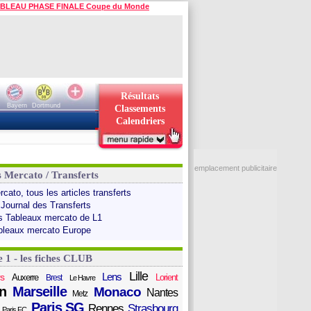
BLEAU PHASE FINALE Coupe du Monde
Résultats
Bayern
Dortmund
Classements
Calendriers
emplacement publicitaire
s Mercato / Transferts
cato, tous les articles transferts
 Journal des Transferts
s Tableaux mercato de L1
bleaux mercato Europe
e 1 - les fiches CLUB
Lille
Lens
s
Auxerre
Lorient
Brest
Le Havre
n
Marseille
Monaco
Nantes
Metz
Paris SG
Rennes
Strasbourg
Paris FC