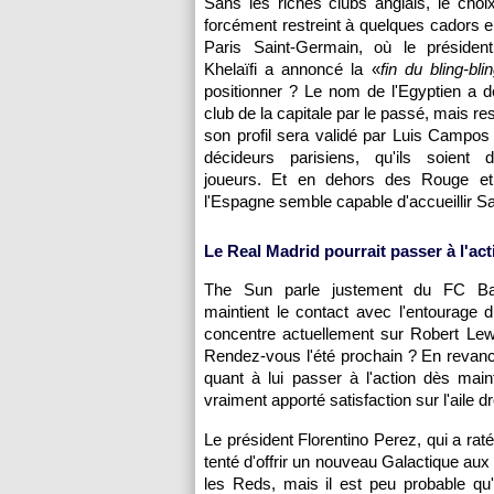
Sans les riches clubs anglais, le choi
forcément restreint à quelques cadors 
Paris Saint-Germain, où le présiden
Khelaïfi a annoncé la «
fin du bling-bli
positionner ? Le nom de l'Egyptien a dé
club de la capitale par le passé, mais res
son profil sera validé par Luis Campos 
décideurs parisiens, qu'ils soient d
joueurs. Et en dehors des Rouge et
l'Espagne semble capable d'accueillir Sa
Le Real Madrid pourrait passer à l'act
The Sun parle justement du FC Bar
maintient le contact avec l'entourage 
concentre actuellement sur Robert Lew
Rendez-vous l'été prochain ? En revanch
quant à lui passer à l'action dès mai
vraiment apporté satisfaction sur l'aile d
Le président Florentino Perez, qui a rat
tenté d'offrir un nouveau Galactique au
les Reds, mais il est peu probable qu'