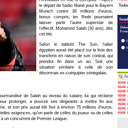
le départ de Sadio Mané pour le Bayern
Toulo
Munich contre 38 millions d'euros,
bonus compris, les Reds pourraient
Sond
laisser partir l'autre superstar de
Zidan
l'effectif, Mohamed Salah (30 ans), dès
Franc
cet été.
O
Selon le tabloïd The Sun, l'ailier
égyptien aurait été placé sur la liste des
transferts en raison de son contrat, qui
prendra fin dans un an. Soit une
situation similaire à celle de son
environ 75 M€.
désormais ex-coéquipier sénégalais.
Ac
05/08
05/08
05/08
gourmandise de Salah au niveau du salaire, lui qui réclame
05/08
05/08
our prolonger, a poussé ses dirigeants à mettre fin aux
05/08
te, et son prix aurait été fixé à environ 75 millions d'euros.
05/08
telles exigences, qu'on parle de celles du joueur ou de celles
05/08
05/08
s à un concurrent de Premier League.
05/08
05/08