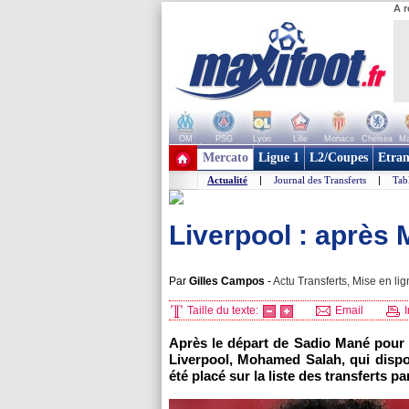
A r
OM
PSG
Lyon
Lille
Monaco
Chelsea
Ma
+ de clubs
Mercato
Ligue 1
L2/Coupes
Etran
Actualité
|
Journal des Transferts
|
Tab
Liverpool : après 
Par
Gilles Campos
-
Actu Transferts, Mise en lig
Taille du texte:
Email
I
Après le départ de Sadio Mané pour 
Liverpool, Mohamed Salah, qui dispo
été placé sur la liste des transferts pa