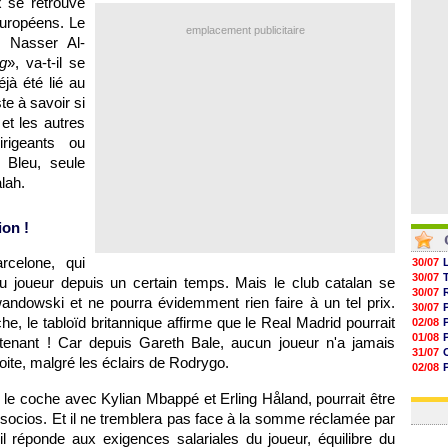
x se retrouve
05/08
européens. Le
05/08
emplacement publicitaire
05/08
t Nasser Al-
05/08
ng
», va-t-il se
jà été lié au
te à savoir si
et les autres
irigeants ou
 Bleu, seule
lah.
ion !
celone, qui
30/07
30/07
du joueur depuis un certain temps. Mais le club catalan se
30/07
andowski et ne pourra évidemment rien faire à un tel prix.
30/07
e, le tabloïd britannique affirme que le Real Madrid pourrait
02/08
01/08
ntenant ! Car depuis Gareth Bale, aucun joueur n'a jamais
31/07
roite, malgré les éclairs de Rodrygo.
02/08
30/07
é le coche avec Kylian Mbappé et Erling Håland, pourrait être
01/08
x socios. Et il ne tremblera pas face à la somme réclamée par
il réponde aux exigences salariales du joueur, équilibre du