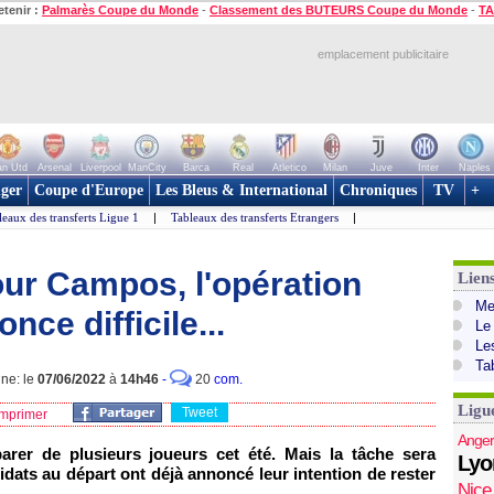
etenir :
Palmarès Coupe du Monde
-
Classement des BUTEURS Coupe du Monde
-
TA
emplacement publicitaire
n Utd
Arsenal
Liverpool
ManCity
Barca
Real
Atletico
Milan
Juve
Inter
Naples
ger
Coupe d'Europe
Les Bleus & International
Chroniques
TV
+
leaux des transferts Ligue 1
|
Tableaux des transferts Etrangers
|
our Campos, l'opération
Lien
Mer
ce difficile...
Le
Le
Ta
gne: le
07/06/2022
à
14h46
-
20
com.
Ligu
Tweet
mprimer
Anger
arer de plusieurs joueurs cet été. Mais la tâche sera
Lyo
ats au départ ont déjà annoncé leur intention de rester
Nice