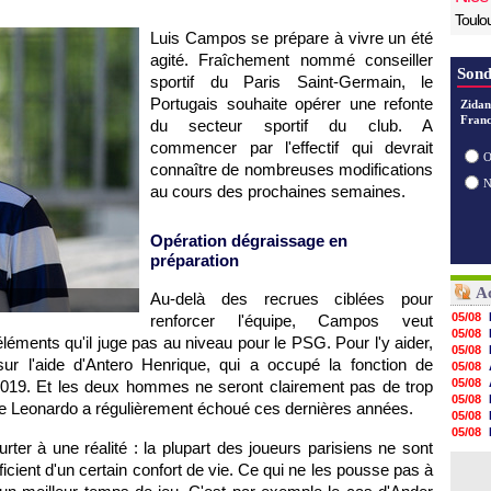
Toulo
Luis Campos se prépare à vivre un été
agité. Fraîchement nommé conseiller
Sond
sportif du Paris Saint-Germain, le
Portugais souhaite opérer une refonte
Zidan
Franc
du secteur sportif du club. A
commencer par l'effectif qui devrait
O
connaître de nombreuses modifications
au cours des prochaines semaines.
Opération dégraissage en
préparation
Ac
Au-delà des recrues ciblées pour
05/08
renforcer l'équipe, Campos veut
05/08
éléments qu'il juge pas au niveau pour le PSG. Pour l'y aider,
05/08
ur l'aide d'Antero Henrique, qui a occupé la fonction de
05/08
05/08
t 2019. Et les deux hommes ne seront clairement pas de trop
05/08
le Leonardo a régulièrement échoué ces dernières années.
05/08
05/08
er à une réalité : la plupart des joueurs parisiens ne sont
05/08
05/08
ficient d'un certain confort de vie. Ce qui ne les pousse pas à
05/08