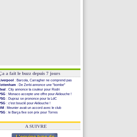
Man Utd
: Bayindir en route pour le Celta
Roma
: Molina en cas d'échec avec Read
Le Havre
: Zouaoui plutôt vers Montpellier ?
Chelsea
: Côme touche au but pour Chalobah
Voir toutes les brèves
Ça a fait le buzz depuis 7 jours
Liverpool
: Barcola, Carragher ne comprend pas
Tottenham
: De Zerbi annonce une "bombe"
Real
: City annonce la couleur pour Rodri
PSG
: Monaco accepte une offre pour Akliouche !
PSG
: Dupraz se prononce pour la LdC
PSG
: c'est bouclé pour Akliouche !
OM
: Meunier avait un accord avec le club
PSG
: le Barça fixe son prix pour Torres
OM
: accord de principe entre Rulli et Man City
Barça
: Torres souhaite rejoindre le PSG !
A SUIVRE
L'equipe type de