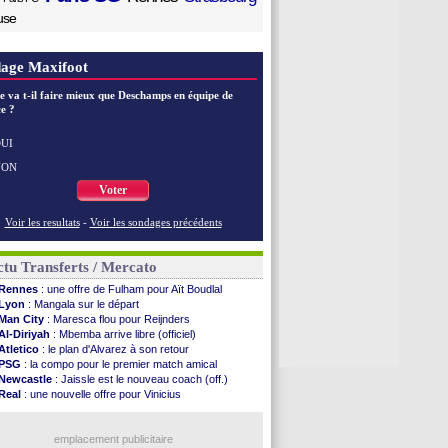
use
age Maxifoot
e va t-il faire mieux que Deschamps en équipe de
e ?
UI
NON
Voter
Voir les resultats
-
Voir les sondages précédents
tu Transferts / Mercato
Rennes
: une offre de Fulham pour Aït Boudlal
Lyon
: Mangala sur le départ
Man City
: Maresca flou pour Reijnders
Al-Diriyah
: Mbemba arrive libre (officiel)
Atletico
: le plan d'Alvarez à son retour
PSG
: la compo pour le premier match amical
Newcastle
: Jaissle est le nouveau coach (off.)
Real
: une nouvelle offre pour Vinicius
Monaco
: Cabral a prolongé (officiel)
Atletico
: Molina va signer à la Roma
Real
: Diomandé arrive pour 140 M€ !
emplacement publicitaire