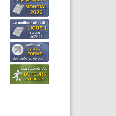
MONDIAL
2026
Le meilleur effectif
LIGUE 1
saison
2025-26
Indice MF :
l'état de
FORME
des clubs en europe
Classements des
BUTEURS
en EUROPE