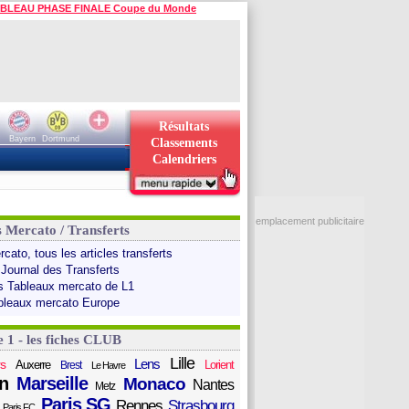
BLEAU PHASE FINALE Coupe du Monde
Résultats
Bayern
Dortmund
Classements
Calendriers
emplacement publicitaire
s Mercato / Transferts
cato, tous les articles transferts
 Journal des Transferts
s Tableaux mercato de L1
bleaux mercato Europe
e 1 - les fiches CLUB
Lille
Lens
s
Auxerre
Lorient
Brest
Le Havre
n
Marseille
Monaco
Nantes
Metz
Paris SG
Rennes
Strasbourg
Paris FC