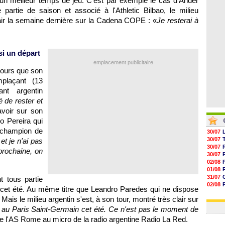
d'un meilleur temps de jeu. C'est par exemple le cas d'Ander
05/08
 partie de saison et associé à l'Athletic Bilbao, le milieu
05/08
05/08
ir la semaine dernière sur la Cadena COPE : «
Je resterai à
05/08
si un départ
emplacement publicitaire
cours que son
mplaçant (13
uant argentin
é de rester et
savoir sur son
o Pereira qui
 champion de
30/07
30/07
et je n'ai pas
30/07
prochaine, on
30/07
02/08
01/08
31/07
t tous partie
02/08
es cet été. Au même titre que Leandro Paredes qui ne dispose
30/07
Mais le milieu argentin s'est, à son tour, montré très clair sur
01/08
r au Paris Saint-Germain cet été. Ce n'est pas le moment de
 de l'AS Rome au micro de la radio argentine Radio La Red.