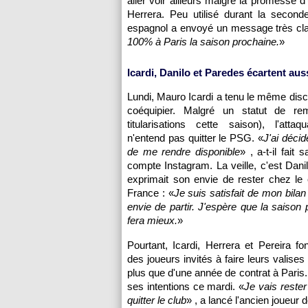
aller voir ailleurs malgré la promesse 
Herrera. Peu utilisé durant la seconde
espagnol a envoyé un message très cla
100% à Paris la saison prochaine.
»
Icardi, Danilo et Paredes écartent aus
Lundi, Mauro Icardi a tenu le même dis
coéquipier. Malgré un statut de re
titularisations cette saison), l'attaq
n'entend pas quitter le PSG. «
J'ai décid
de me rendre disponible
» , a-t-il fait 
compte Instagram. La veille, c'est Danil
exprimait son envie de rester chez le
France : «
Je suis satisfait de mon bilan 
envie de partir. J'espère que la saison 
fera mieux.
»
Pourtant, Icardi, Herrera et Pereira fon
des joueurs invités à faire leurs valis
plus que d'une année de contrat à Paris. 
ses intentions ce mardi. «
Je vais reste
quitter le club
» , a lancé l'ancien joueur