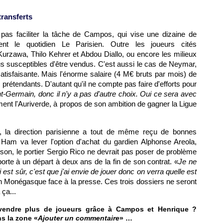
transferts
pas faciliter la tâche de Campos, qui vise une dizaine de
ent le quotidien Le Parisien. Outre les joueurs cités
rzawa, Thilo Kehrer et Abdou Diallo, ou encore les milieux
ous susceptibles d'être vendus. C'est aussi le cas de Neymar,
satisfaisante. Mais l'énorme salaire (4 M€ bruts par mois) de
es prétendants. D'autant qu'il ne compte pas faire d'efforts pour
nt-Germain, donc il n'y a pas d'autre choix. Oui ce sera avec
ment l'Auriverde, à propos de son ambition de gagner la Ligue
t, la direction parisienne a tout de même reçu de bonnes
Ham va lever l'option d'achat du gardien Alphonse Areola,
ison, le portier Sergio Rico ne devrait pas poser de problème
a porte à un départ à deux ans de la fin de son contrat. «
Je ne
 est sûr, c'est que j'ai envie de jouer donc on verra quelle est
cien Monégasque face à la presse. Ces trois dossiers ne seront
ça...
 vendre plus de joueurs grâce à Campos et Henrique ?
ns la zone «
Ajouter un commentaire
» …