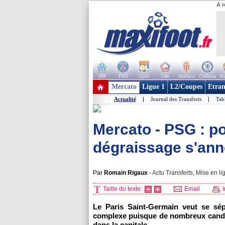
A r
OM
PSG
Lyon
Lille
Monaco
Chelsea
Ma
+ de clubs
Mercato
Ligue 1
L2/Coupes
Etran
Actualité
|
Journal des Transferts
|
Tab
Mercato - PSG : p
dégraissage s'annon
Par
Romain Rigaux
-
Actu Transferts, Mise en li
Taille du texte:
Email
I
Le Paris Saint-Germain veut se sép
complexe puisque de nombreux candid
dans la capitale.