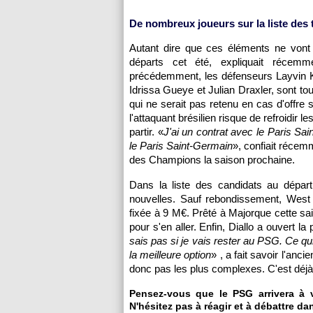
De nombreux joueurs sur la liste des 
Autant dire que ces éléments ne vont 
départs cet été, expliquait récemm
précédemment, les défenseurs Layvin Ku
Idrissa Gueye et Julian Draxler, sont t
qui ne serait pas retenu en cas d'offre 
l'attaquant brésilien risque de refroidir l
partir. «
J'ai un contrat avec le Paris Sai
le Paris Saint-Germain
», confiait récem
des Champions la saison prochaine.
Dans la liste des candidats au dépar
nouvelles. Sauf rebondissement, West 
fixée à 9 M€. Prêté à Majorque cette sa
pour s'en aller. Enfin, Diallo a ouvert l
sais pas si je vais rester au PSG. Ce qui
la meilleure option
» , a fait savoir l'an
donc pas les plus complexes. C'est déjà 
Pensez-vous que le PSG arrivera à
N'hésitez pas à réagir et à débattre da