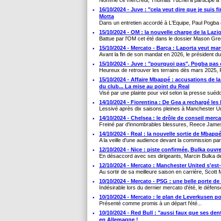
Nommé ce mercredi, Thomas Tuchel a participé à s
16/10/2024 - Juve : "cela veut dire que je suis f
Motta
Dans un entretien accordé à L'Equipe, Paul Pogba 
15/10/2024 - OM : la nouvelle charge de la La
Battue par l'OM cet été dans le dossier Mason Gre
15/10/2024 - Mercato - Barça : Laporta veut mar
Avant la fin de son mandat en 2026, le président d
15/10/2024 - Juve : "pourquoi pas", Pogba pas
Heureux de retrouver les terrains dès mars 2025, 
15/10/2024 - Affaire Mbappé : accusations de l
du club... La mise au point du Real
Visé par une plainte pour viol selon la presse suédoi
14/10/2024 - Fiorentina : De Gea a rechargé les 
Lessivé après dix saisons pleines à Manchester Uni
14/10/2024 - Chelsea : le drôle de conseil merc
Freiné par d'innombrables blessures, Reece James
14/10/2024 - Real : la nouvelle sortie de Mbappé
A la veille d'une audience devant la commission pari
12/10/2024 - Nice : piste confirmée, Bulka ouvr
En désaccord avec ses dirigeants, Marcin Bulka dev
12/10/2024 - Mercato : Manchester United s'est
Au sortir de sa meilleure saison en carrière, Scott
10/10/2024 - Mercato - PSG : une belle porte de 
Indésirable lors du dernier mercato d'été, le défense
10/10/2024 - Mercato : le plan de Leverkusen po
Présenté comme promis à un départ l'été...
10/10/2024 - Red Bull : "aussi faux que ses den
en Allemagne !