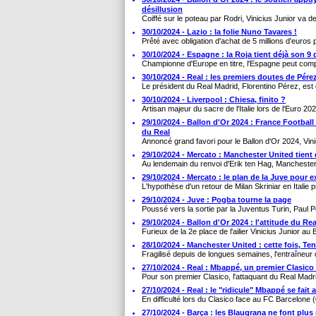
désillusion
Coiffé sur le poteau par Rodri, Vinicius Junior va de
30/10/2024 - Lazio : la folie Nuno Tavares !
Prêté avec obligation d'achat de 5 millions d'euros p
30/10/2024 - Espagne : la Roja tient déjà son 9 
Championne d'Europe en titre, l'Espagne peut comp
30/10/2024 - Real : les premiers doutes de Pér
Le président du Real Madrid, Florentino Pérez, es
30/10/2024 - Liverpool : Chiesa, finito ?
Artisan majeur du sacre de l'Italie lors de l'Euro 20
29/10/2024 - Ballon d'Or 2024 : France Football
du Real
Annoncé grand favori pour le Ballon d'Or 2024, Vinic
29/10/2024 - Mercato : Manchester United tient
Au lendemain du renvoi d'Erik ten Hag, Manchester
29/10/2024 - Mercato : le plan de la Juve pour e
L'hypothèse d'un retour de Milan Skriniar en Italie p
29/10/2024 - Juve : Pogba tourne la page
Poussé vers la sortie par la Juventus Turin, Paul Po
29/10/2024 - Ballon d'Or 2024 : l'attitude du Real 
Furieux de la 2e place de l'ailier Vinicius Junior au Ba
28/10/2024 - Manchester United : cette fois, Ten 
Fragilisé depuis de longues semaines, l'entraîneur
27/10/2024 - Real : Mbappé, un premier Clasi
Pour son premier Clasico, l'attaquant du Real Madr
27/10/2024 - Real : le "ridicule" Mbappé se fait
En difficulté lors du Clasico face au FC Barcelone (
27/10/2024 - Barça : les Blaugrana ne font plus 