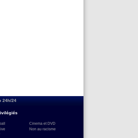
o 24h/24
ivilégiés
ball
Cinema et DVD
Live
Non au racisme
)