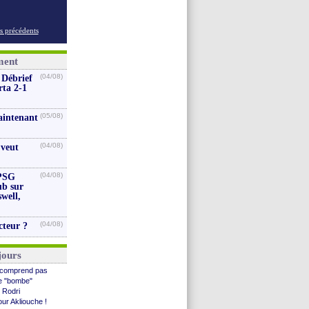
s précédents
ment
(04/08)
 Débrief
rta 2-1
(05/08)
aintenant
(04/08)
 veut
(04/08)
 PSG
ub sur
well,
(04/08)
cteur ?
jours
e comprend pas
e "bombe"
 Rodri
ur Akliouche !