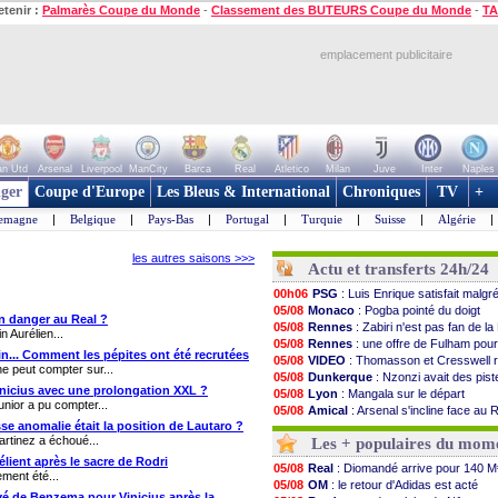
etenir :
Palmarès Coupe du Monde
-
Classement des BUTEURS Coupe du Monde
-
TA
emplacement publicitaire
n Utd
Arsenal
Liverpool
ManCity
Barca
Real
Atletico
Milan
Juve
Inter
Naples
ger
Coupe d'Europe
Les Bleus & International
Chroniques
TV
+
lemagne
|
Belgique
|
Pays-Bas
|
Portugal
|
Turquie
|
Suisse
|
Algérie
|
les autres saisons >>>
Actu et transferts 24h/24
00h06
PSG
: Luis Enrique satisfait malgré
05/08
Monaco
: Pogba pointé du doigt
en danger au Real ?
05/08
Rennes
: Zabiri n'est pas fan de la
n Aurélien...
05/08
Rennes
: une offre de Fulham pour
in... Comment les pépites ont été recrutées
05/08
VIDEO
: Thomasson et Cresswell r
ne peut compter sur...
05/08
Dunkerque
: Nzonzi avait des pis
Vinicius avec une prolongation XXL ?
05/08
Lyon
: Mangala sur le départ
unior a pu compter...
05/08
Amical
: Arsenal s'incline face au 
osse anomalie était la position de Lautaro ?
05/08
Amical
: lourde défaite pour le PS
rtinez a échoué...
Les + populaires du mom
05/08
Man City
: Maresca flou pour Reij
05/08
LdC
: Fenerbahçe prend une belle 
élient après le sacre de Rodri
05/08
Real
: Diomandé arrive pour 140 M
ement été...
05/08
Al-Diriyah
: Mbemba arrive libre (of
05/08
OM
: le retour d'Adidas est acté
05/08
Atletico
: le plan d'Alvarez à son r
uyé de Benzema pour Vinicius après la