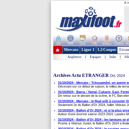
A r
OM
PSG
Lyon
Lille
Monaco
Chelsea
Ma
+ de clubs
Mercato
Ligue 1
L2/Coupes
Etran
Angleterre
|
Espagne
|
Italie
|
Al
Archives Actu ETRANGER
Oct. 2024
31/10/2024 - Mercato : Tchouaméni, un avenir 
Décevant sur ce début de saison, le milieu de terrai
31/10/2024 - Barça : Yamal, Cubarsi, Gavi, Ferm
De retour sur le devant de la scène, le FC Barcelo
31/10/2024 - Mercato : le Real prêt à consoler 
Seulement 2e du Ballon d'Or 2024, l'ailier Vinicius J
31/10/2024 - Ballon d'Or 2024 : et si la plus gr
Auteur d'une énorme saison 2023-2024, Lautaro Ma
31/10/2024 - Ballon d'Or 2024 : les langues se d
Promis à Vinicius Junior, le Ballon d'Or 2024 a final
30/10/2024 - Ballon d'Or 2024 : le soutien app