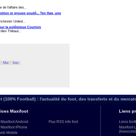
de l'affaire des...
nsition et groupe soudé... Ten Hag, une
nchester United...
i sur la polémique Courtois
dien Thibaut...
Mai
Juin
t (100% Football) : l'actualité du foot, des transferts et du mercat
ices Maxifoot
Liens pr
 Maxifoot Android
Flux RSS info foot
Liens foot
 Maxifoot iPhone
Maxifoot-
(livescore
web Mobile