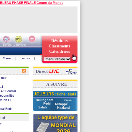
BLEAU PHASE FINALE Coupe du Monde
Résultats
Bayern
Dortmund
Classements
Calendriers
Maroc
|
Tunisie
|
LIVE
Direct-
 tout
A SUIVRE
 L1
 Aït Boudlal
JOUEURS
: fiche, stats...
éconciliés
tes en L1
Bellingham
Kane
Pedri
MBappé
Salah
Haaland
Real Betis
G
L'equipe type de
ent
nders
option
€ !
MONDIAL
ficiel)
2026
etour