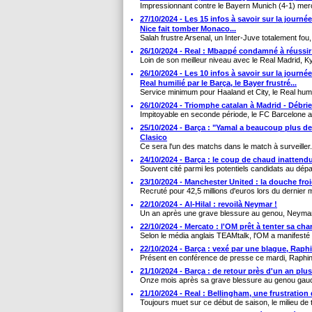
Impressionnant contre le Bayern Munich (4-1) mer
27/10/2024 - Les 15 infos à savoir sur la journée
Nice fait tomber Monaco...
Salah frustre Arsenal, un Inter-Juve totalement fou,
26/10/2024 - Real : Mbappé condamné à réussir
Loin de son meilleur niveau avec le Real Madrid, Ky
26/10/2024 - Les 10 infos à savoir sur la journé
Real humilié par le Barça, le Bayer frustré...
Service minimum pour Haaland et City, le Real humil
26/10/2024 - Triomphe catalan à Madrid - Débri
Impitoyable en seconde période, le FC Barcelone a c
25/10/2024 - Barça : "Yamal a beaucoup plus de
Clasico
Ce sera l'un des matchs dans le match à surveiller.
24/10/2024 - Barça : le coup de chaud inatten
Souvent cité parmi les potentiels candidats au dépa
23/10/2024 - Manchester United : la douche fro
Recruté pour 42,5 millions d'euros lors du dernier m
22/10/2024 - Al-Hilal : revoilà Neymar !
Un an après une grave blessure au genou, Neymar a
22/10/2024 - Mercato : l'OM prêt à tenter sa c
Selon le média anglais TEAMtalk, l'OM a manifesté s
22/10/2024 - Barça : vexé par une blague, Rap
Présent en conférence de presse ce mardi, Raphin
21/10/2024 - Barça : de retour près d'un an plus
Onze mois après sa grave blessure au genou gauch
21/10/2024 - Real : Bellingham, une frustration 
Toujours muet sur ce début de saison, le milieu de t