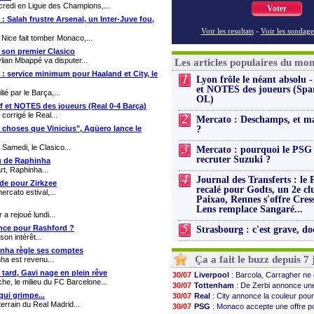
credi en Ligue des Champions,...
Voter
 : Salah frustre Arsenal, un Inter-Juve fou,
Voir les resultats
-
Voir les sondage
 Nice fait tomber Monaco,...
 son premier Clasico
lian Mbappé va disputer...
Les articles populaires du mo
e : service minimum pour Haaland et City, le
1
Lyon frôle le néant absolu -
et NOTES des joueurs (Spa
ié par le Barça,...
OL)
ef et NOTES des joueurs (Real 0-4 Barça)
2
orrigé le Real...
Mercato : Deschamps, et m
 choses que Vinicius", Agüero lance le
?
3
 Samedi, le Clasico...
Mercato : pourquoi le PSG
recruter Suzuki ?
du de Raphinha
rt, Raphinha...
4
Journal des Transferts : le
ide pour Zirkzee
recalé pour Godts, un 2e cl
ercato estival,...
Paixao, Rennes s'offre Cress
Lens remplace Sangaré...
 rejoué lundi...
5
hance pour Rashford ?
Strasbourg : c'est grave, do
on intérêt...
hinha règle ses comptes
Ça a fait le buzz depuis 7 
ha est revenu...
 tard, Gavi nage en plein rêve
30/07
Liverpool
: Barcola, Carragher n
e, le milieu du FC Barcelone...
30/07
Tottenham
: De Zerbi annonce un
qui grimpe...
30/07
Real
: City annonce la couleur pour
errain du Real Madrid...
30/07
PSG
: Monaco accepte une offre po