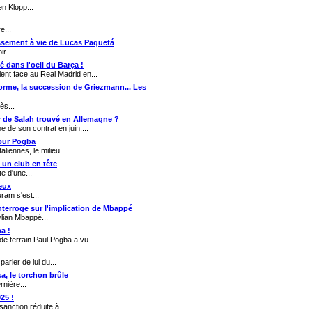
en Klopp...
e...
issement à vie de Lucas Paquetá
r...
é dans l'oeil du Barça !
ent face au Real Madrid en...
forme, la succession de Griezmann... Les
ès...
ur de Salah trouvé en Allemagne ?
de son contrat en juin,...
pour Pogba
liennes, le milieu...
a un club en tête
e d'une...
ieux
ram s'est...
nterroge sur l'implication de Mbappé
lian Mbappé...
a !
de terrain Paul Pogba a vu...
parler de lui du...
sa, le torchon brûle
rnière...
25 !
nction réduite à...