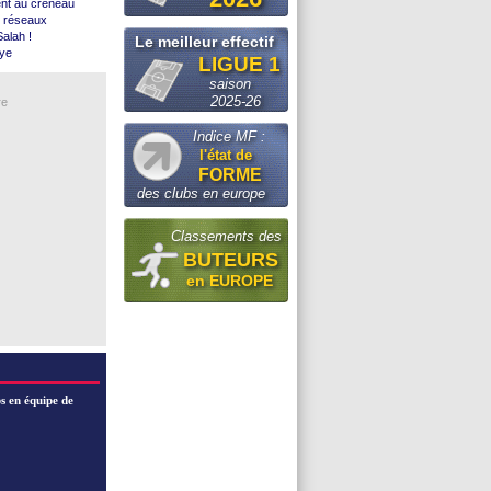
ent au créneau
t
s réseaux
vec le Fener !
alah !
Le meilleur effectif
no au Maroc ...
aye
LIGUE 1
tch amical
pé
 coach (off.)
saison
 pro
ius
2025-26
re
l)
Indice MF :
oma
l'état de
€ !
FORME
plus
des clubs en europe
tes
Classements des
BUTEURS
en EUROPE
s en équipe de