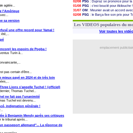
02/08
PSG
: Dupraz se prononce pour la
le agitée...
01/08
PSG
: c'est bouclé pour Akliouche !
31/07
OM
: Meunier avait un accord avec
de l'Amérique
02/08
PSG
: le Barça fixe son prix pour T
vec...
30/07
OM
: accord de principe entre Rulli
ne sa version
01/08
Barça
: Torres souhaite rejoindre l
Les VIDEOS populaires du m
refusé une offre record pour Yamal !
Voir toutes les vidé
été,...
ppé
emplacement publicitai
(encore) les espoirs de Pogba !
ventus Turin à...
nvaincante,...
t pas certain d'être...
le mieux payé en 2024 et de très loin
ées,...
hree Lions s'appelle Tuchel ! (officiel)
dernier, Thomas Tuchel...
hel ne fait pas l'unanimité
mas Tuchel est devenu...
cé, indignation générale !
...
clée à Benjamin Mendy après ses critiques
 le tribunal après...
'un passeport allemand"... La réponse de