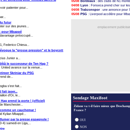
05/08
Bordeaux
: des clubs de N1 mont
05/08
Amical
: premier succès pour Bres
04/08
Lyon
: Fonseca prend cher sur le
voir patienter pour...
05/08
VIDEO
: le joli but de Greenwood a
04/08
Trabzonspor
: une annonce pour S
05/08
CdM 2030
: une promesse d'Infanti
05/08
PSG
: Liverpool accélère pour Mb
05/08
PSG
: la compo pour le premier ma
ar...
04/08
EdF
: Infantino complimente Mbap
05/08
Newcastle
: Jaissle est le nouveau
du futur
04/08
Nice
: 3 joueurs écartés du groupe
05/08
Real
: une nouvelle offre pour Vinic
ter sur des jeunes...
emplacement publicitai
05/08
Amical
: l'OM domine Al-Shahaniya
ez pour Mbappé
05/08
Monaco
: Cabral a prolongé (officie
t davantage préoccupé...
05/08
Atletico
: Molina va signer à la R
05/08
Real
: Diomandé arrive pour 140 M
21, Federico Chiesa...
05/08
Arsenal
: Havertz en veut encore 
 évoque la "grosse pression" et le boycott
Voir les brèves précéden
ius Junior a...
 déjà le successeur de Ten Hag ?
 United avance sur la venue...
xtirper Skriniar du PSG
rend de...
gba s'est fait...
fait jaser...
llon d'Or, le...
Sondage Maxifoot
Hag prend la porte ! (officiel)
 de Manchester...
Zidane va t-il faire mieux que Deschamp
co comme un cauchemar !
France ?
id Kylian Mbappé...
 allumer par la presse espagnole !
OUI
0-4) samedi en Liga,...
NON
rire