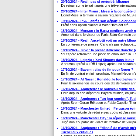
20/10/2024 - Real : pas si perturbé, Mbappé
De retour sur le terrain après une trêve internationa
20/10/2024 - Inter Miami : Messi à la conquête 
Lionel Messi a terminé la saison régulière de MLS a
19/10/2024 - PSG : après son départ, Soler don
Prêté sans option d'achat à West Ham cet été,...
18/10/2024 - Mercato : le Barça confirme avoir 
Annoncé dans le viseur du Paris Saint-Germain cet 
18/10/2024 - Real : Ancelotti voit un autre Mba
En conférence de presse, Carlo n'a pas échappé...
18/10/2024 - Juve : la presse italienne douche 
S'il espère retrouver une place de choix avec la Ju
18/10/2024 - Leipzig : Xavi Simons dans le dur
A nouveau prêté au RB Leipzig après une saison co
17/10/2024 - Bayern : clap de fin pour Neuer ?
En fin de contrat en juin prochain, Manuel Neuer n'es
17/10/2024 - Al Nassr : Ronaldo, le footballeur 
Pour la sixième fois au cours des dix dernières ann
16/10/2024 - Angleterre : le nouveau guide des T
Libre depuis son départ du Bayern Munich, en juin 
16/10/2024 - Angleterre : "un jour sombre", Tuc
Après Sven-Goran Eriksson et Fabio Capello, Tho
16/10/2024 - Manchester United : Ferguson évin
Dans une volonté de réduire ses coûts et d'assainir
16/10/2024 - Manchester City : la réponse mus
Jugé non-coupable de viol et de tentative de viol par
16/10/2024 - Angleterre : "désolé de n'avoir qu
Tuchel aux critiques