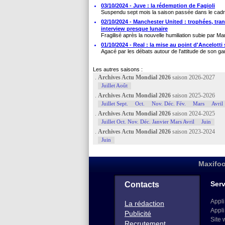
03/10/2024 - Juve : la rédemption de Fagioli
Suspendu sept mois la saison passée dans le cadre 
02/10/2024 - Manchester United : trophées, tra
interview presque lunaire
Fragilisé après la nouvelle humiliation subie par Ma
01/10/2024 - Real : la mise au point d'Ancelott
Agacé par les débats autour de l'attitude de son gar
Les autres saisons :
.
Archives Actu Mondial 2026
saison 2026-2027
Juillet Août
.
Archives Actu Mondial 2026
saison 2025-2026
Juillet Sept.
Oct.
Nov. Déc. Fév.
Mars
Avril
.
Archives Actu Mondial 2026
saison 2024-2025
Juillet Oct. Nov. Déc. Janvier Mars Avril
Juin
.
Archives Actu Mondial 2026
saison 2023-2024
Juin
Maxifoo
Serv
Contacts
Appli
La rédaction
Appli
Publicité
Site 
Recrutement