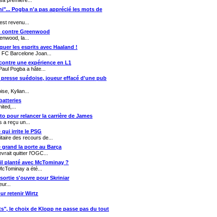
a première...
ini"... Pogba n'a pas apprécié les mots de
est revenu...
zio contre Greenwood
enwood, la...
quer les esprits avec Haaland !
u FC Barcelone Joan...
 contre une expérience en L1
Paul Pogba a hâte...
a presse suédoise, joueur effacé d'une pub
se, Kylian...
batteries
ted,...
ato pour relancer la carrière de James
 a reçu un...
 qui irrite le PSG
taire des recours de...
e grand la porte au Barça
rait quitter l'OGC...
-il planté avec McTominay ?
 McTominay a été...
sortie s'ouvre pour Skriniar
ur...
ur retenir Wirtz
ts", le choix de Klopp ne passe pas du tout