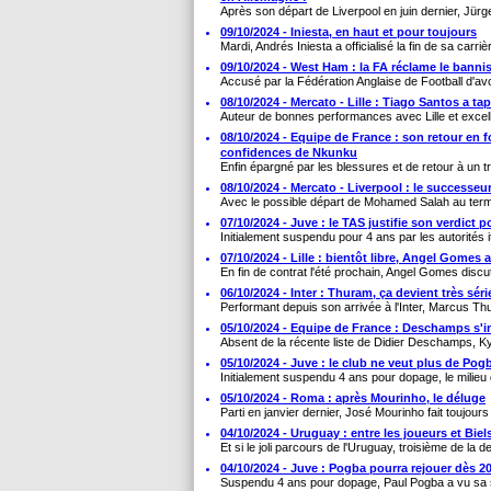
Après son départ de Liverpool en juin dernier, Jürg
09/10/2024 - Iniesta, en haut et pour toujours
Mardi, Andrés Iniesta a officialisé la fin de sa carrièr
09/10/2024 - West Ham : la FA réclame le bann
Accusé par la Fédération Anglaise de Football d'avoi
08/10/2024 - Mercato - Lille : Tiago Santos a tap
Auteur de bonnes performances avec Lille et excell
08/10/2024 - Equipe de France : son retour en 
confidences de Nkunku
Enfin épargné par les blessures et de retour à un tr
08/10/2024 - Mercato - Liverpool : le successe
Avec le possible départ de Mohamed Salah au terme 
07/10/2024 - Juve : le TAS justifie son verdict 
Initialement suspendu pour 4 ans par les autorités ita
07/10/2024 - Lille : bientôt libre, Angel Gomes 
En fin de contrat l'été prochain, Angel Gomes discut
06/10/2024 - Inter : Thuram, ça devient très sér
Performant depuis son arrivée à l'Inter, Marcus Thu
05/10/2024 - Equipe de France : Deschamps s'i
Absent de la récente liste de Didier Deschamps, Ky
05/10/2024 - Juve : le club ne veut plus de Pogb
Initialement suspendu 4 ans pour dopage, le milieu 
05/10/2024 - Roma : après Mourinho, le déluge
Parti en janvier dernier, José Mourinho fait toujours 
04/10/2024 - Uruguay : entre les joueurs et Biel
Et si le joli parcours de l'Uruguay, troisième de la de
04/10/2024 - Juve : Pogba pourra rejouer dès 20
Suspendu 4 ans pour dopage, Paul Pogba a vu sa sa