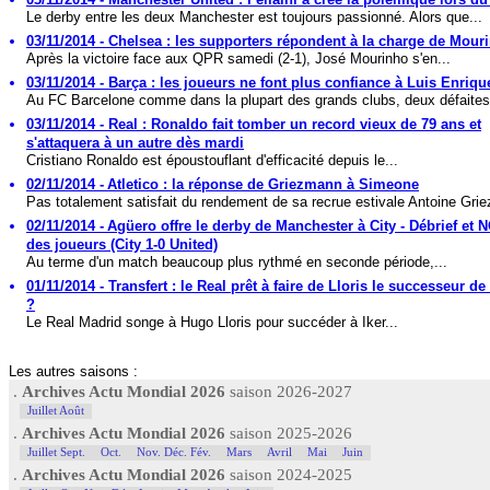
Le derby entre les deux Manchester est toujours passionné. Alors que...
03/11/2014 - Chelsea : les supporters répondent à la charge de Mour
Après la victoire face aux QPR samedi (2-1), José Mourinho s'en...
03/11/2014 - Barça : les joueurs ne font plus confiance à Luis Enrique
Au FC Barcelone comme dans la plupart des grands clubs, deux défaites.
03/11/2014 - Real : Ronaldo fait tomber un record vieux de 79 ans et
s'attaquera à un autre dès mardi
Cristiano Ronaldo est époustouflant d'efficacité depuis le...
02/11/2014 - Atletico : la réponse de Griezmann à Simeone
Pas totalement satisfait du rendement de sa recrue estivale Antoine Grie
02/11/2014 - Agüero offre le derby de Manchester à City - Débrief et
des joueurs (City 1-0 United)
Au terme d'un match beaucoup plus rythmé en seconde période,...
01/11/2014 - Transfert : le Real prêt à faire de Lloris le successeur de
?
Le Real Madrid songe à Hugo Lloris pour succéder à Iker...
Les autres saisons :
.
Archives Actu Mondial 2026
saison 2026-2027
Juillet Août
.
Archives Actu Mondial 2026
saison 2025-2026
Juillet Sept.
Oct.
Nov. Déc. Fév.
Mars
Avril
Mai
Juin
.
Archives Actu Mondial 2026
saison 2024-2025