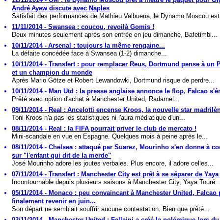
André Ayew discute avec Naples
Satisfait des performances de Mathieu Valbuena, le Dynamo Moscou est 
11/11/2014 - Swansea : coucou, revoilà Gomis !
Deux minutes seulement après son entrée en jeu dimanche, Bafetimbi...
10/11/2014 - Arsenal : toujours la même rengaine...
La défaite concédée face à Swansea (1-2) dimanche...
10/11/2014 - Transfert : pour remplacer Reus, Dortmund pense à un P
et un champion du monde
Après Mario Götze et Robert Lewandowki, Dortmund risque de perdre...
10/11/2014 - Man Utd : la presse anglaise annonce le flop, Falcao s'é
Prêté avec option d'achat à Manchester United, Radamel...
09/11/2014 - Real : Ancelotti encense Kroos, la nouvelle star madrilè
Toni Kroos n'a pas les statistiques ni l'aura médiatique d'un...
08/11/2014 - Real : la FIFA pourrait priver le club de mercato !
Mini-scandale en vue en Espagne. Quelques mois à peine après le...
08/11/2014 - Chelsea : attaqué par Suarez, Mourinho s'en donne à co
sur "l'enfant qui dit de la merde"
José Mourinho adore les joutes verbales. Plus encore, il adore celles...
07/11/2014 - Transfert : Manchester City est prêt à se séparer de Yaya
Incontournable depuis plusieurs saisons à Manchester City, Yaya Touré..
05/11/2014 - Monaco : peu convaincant à Manchester United, Falcao 
finalement revenir en juin...
Son départ ne semblait souffrir aucune contestation. Bien que prêté...
03/11/2014 - Manchester United : Fellaini a créé la polémique lors du