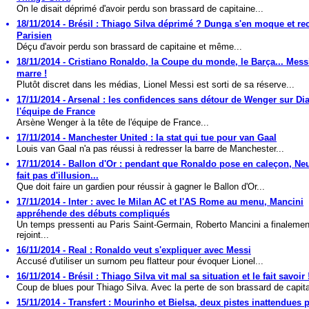
On le disait déprimé d'avoir perdu son brassard de capitaine...
18/11/2014 - Brésil : Thiago Silva déprimé ? Dunga s'en moque et re
Parisien
Déçu d'avoir perdu son brassard de capitaine et même...
18/11/2014 - Cristiano Ronaldo, la Coupe du monde, le Barça... Mess
marre !
Plutôt discret dans les médias, Lionel Messi est sorti de sa réserve...
17/11/2014 - Arsenal : les confidences sans détour de Wenger sur Dia
l'équipe de France
Arsène Wenger à la tête de l'équipe de France...
17/11/2014 - Manchester United : la stat qui tue pour van Gaal
Louis van Gaal n'a pas réussi à redresser la barre de Manchester...
17/11/2014 - Ballon d'Or : pendant que Ronaldo pose en caleçon, Ne
fait pas d'illusion...
Que doit faire un gardien pour réussir à gagner le Ballon d'Or...
17/11/2014 - Inter : avec le Milan AC et l'AS Rome au menu, Mancini
appréhende des débuts compliqués
Un temps pressenti au Paris Saint-Germain, Roberto Mancini a finalemen
rejoint...
16/11/2014 - Real : Ronaldo veut s'expliquer avec Messi
Accusé d'utiliser un surnom peu flatteur pour évoquer Lionel...
16/11/2014 - Brésil : Thiago Silva vit mal sa situation et le fait savoir 
Coup de blues pour Thiago Silva. Avec la perte de son brassard de capita
15/11/2014 - Transfert : Mourinho et Bielsa, deux pistes inattendues 