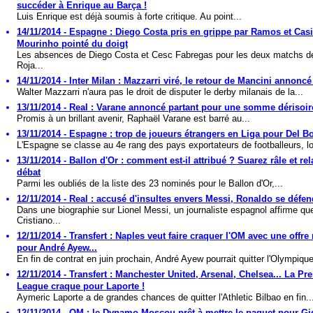
succéder à Enrique au Barça !
Luis Enrique est déjà soumis à forte critique. Au point...
14/11/2014 - Espagne : Diego Costa pris en grippe par Ramos et Casi
Mourinho pointé du doigt
Les absences de Diego Costa et Cesc Fabregas pour les deux matchs de
Roja...
14/11/2014 - Inter Milan : Mazzarri viré, le retour de Mancini annoncé
Walter Mazzarri n'aura pas le droit de disputer le derby milanais de la...
13/11/2014 - Real : Varane annoncé partant pour une somme dérisoir
Promis à un brillant avenir, Raphaël Varane est barré au...
13/11/2014 - Espagne : trop de joueurs étrangers en Liga pour Del 
L'Espagne se classe au 4e rang des pays exportateurs de footballeurs, loi
13/11/2014 - Ballon d'Or : comment est-il attribué ? Suarez râle et rel
débat
Parmi les oubliés de la liste des 23 nominés pour le Ballon d'Or,...
12/11/2014 - Real : accusé d'insultes envers Messi, Ronaldo se défend
Dans une biographie sur Lionel Messi, un journaliste espagnol affirme qu
Cristiano...
12/11/2014 - Transfert : Naples veut faire craquer l'OM avec une offre 
pour André Ayew...
En fin de contrat en juin prochain, André Ayew pourrait quitter l'Olympique
12/11/2014 - Transfert : Manchester United, Arsenal, Chelsea... La Pr
League craque pour Laporte !
Aymeric Laporte a de grandes chances de quitter l'Athletic Bilbao en fin..
12/11/2014 - OM : le Dynamo Moscou prêt à mettre le paquet pour Gi