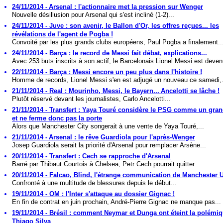
24/11/2014 - Arsenal : l'actionnaire met la pression sur Wenger
Nouvelle désillusion pour Arsenal qui s'est incliné (1-2)...
24/11/2014 - Juve : son avenir, le Ballon d'Or, les offres reçues... les
révélations de l'agent de Pogba !
Convoité par les plus grands clubs européens, Paul Pogba a finalement..
24/11/2014 - Barça : le record de Messi fait débat, explications...
Avec 253 buts inscrits à son actif, le Barcelonais Lionel Messi est deven
22/11/2014 - Barça : Messi encore un peu plus dans l'histoire !
Homme de records, Lionel Messi s'en est adjugé un nouveau ce samedi,.
21/11/2014 - Real : Mourinho, Messi, le Bayern... Ancelotti se lâche !
Plutôt réservé devant les journalistes, Carlo Ancelotti...
21/11/2014 - Transfert : Yaya Touré considère le PSG comme un gran
et ne ferme donc pas la porte
Alors que Manchester City songerait à une vente de Yaya Touré,...
21/11/2014 - Arsenal : le rêve Guardiola pour l'après-Wenger
Josep Guardiola serait la priorité d'Arsenal pour remplacer Arsène...
20/11/2014 - Transfert : Cech se rapproche d'Arsenal
Barré par Thibaut Courtois à Chelsea, Petr Cech pourrait quitter...
20/11/2014 - Falcao, Blind, l'étrange communication de Manchester U
Confronté à une multitude de blessures depuis le début...
19/11/2014 - OM : l'Inter s'attaque au dossier Gignac !
En fin de contrat en juin prochain, André-Pierre Gignac ne manque pas...
19/11/2014 - Brésil : comment Neymar et Dunga ont éteint la polémi
Thiago Silva