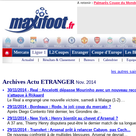
A retenir :
Palmarès Coupe du Mond
OM
PSG
Lyon
Lille
Monaco
Chelsea
Man Utd
Arsenal
Liverpool
ManCity
Ba
+ de clubs
Mercato
Ligue 1
L2/Coupes
Etranger
Coupe d'Europe
Les B
Actualité
|
Résultats & Classement
|
Buteurs
|
Calendrier
|
Equipe
les autres sa
Archives Actu ETRANGER
Nov. 2014
30/11/2014 - Real : Ancelotti dépasse Mourinho avec un nouveau reco
s'attaque à Rijkaard
Le Real a engrangé une nouvelle victoire, samedi à Malaga (1-2)....
29/11/2014 - Bordeaux : Rode, le joli coup du mercato ?
Après Diego Contento l'été dernier, les Girondins de...
29/11/2014 - New York : Henry bientôt au chevet d'Arsenal ?
A 37 ans, Thierry Henry disputera peut-être le dernier match de sa longue
29/11/2014 - Transfert : Arsenal prêt à relancer Cabaye, pas Cech...
De nouveau confronté à de multiples blessures, Arsenal ne devrait...