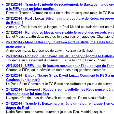
28/11/2014 - Transfert : interdit de recrutement, le Barça demande un
à la FIFA pour un joker médical...
Privé de Thomas Vermaelen pour un minimum de quatre mois, le FC Barc
28/11/2014 - Real : Lucas Silva, la future doublure de Kroos en prov
du Brésil ?
Alors que Toni Kroos tire la langue, le Real Madrid pourrait recruter un mil
27/11/2014 - Ronaldo vs Messi, une rivalité féroce et des records en p
Lionel Messi a battu deux records (en Liga puis en Ligue des Champions)
26/11/2014 - Manchester City : Kurzawa évite le stade, mais pas les d
mancuniens !
Annoncée mardi, la présence de Layvin Kurzawa à l'Etihad...
26/11/2014 - Ronaldo, Cannavaro, Neuer... Ribéry dégonfle le Ballon 
Troisième au classement du dernier FIFA Ballon d'Or, Franck Ribéry...
25/11/2014 - UEFA : les 40 joueurs retenus pour l'équipe type de l'an
Comme la FIFA, qui a dévoilé les noms des cinq gardiens nommés...
25/11/2014 - Barça : Thiago Silva, David Luiz... Comment le PSG a m
Catalans sur les nerfs
Le Paris Saint-Germain et le FC Barcelone s'affrontent pour la deuxième.
24/11/2014 - Liverpool : Rodgers sur la sellette, les Reds pensent à 
allemand pour lui succéder
Liverpool n'en finit pas de décevoir cette saison. De nouveau défaits...
24/11/2014 - Transfert : Benzema privilégie un retour en Ligue 1 en c
départ du Real
Karim Benzema se verrait surement jouer au Real Madrid jusqu'à la...