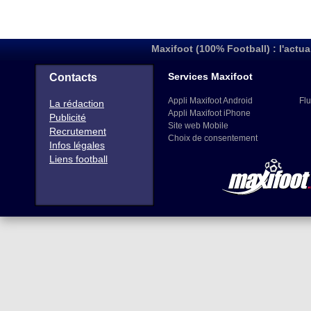
Maxifoot (100% Football) : l'actua
Services Maxifoot
Contacts
Appli Maxifoot Android
Flu
La rédaction
Appli Maxifoot iPhone
Publicité
Site web Mobile
Recrutement
Choix de consentement
Infos légales
Liens football