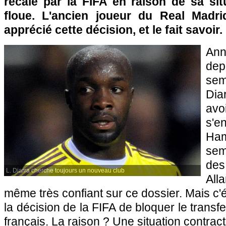
recalé par la FIFA en raison de sa sit
floue. L'ancien joueur du Real Madri
apprécié cette décision, et le fait savoir.
Ann
de
se
Dia
avo
s'e
Ha
se
de
L. Diarra cherche toujours un nouveau club
All
même très confiant sur ce dossier. Mais c'
la décision de la FIFA de bloquer le transfe
français. La raison ? Une situation contract