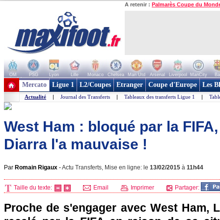
A retenir :
Palmarès Coupe du Mond
OM
PSG
Lyon
Lille
Monaco
Chelsea
Man Utd
Arsenal
Liverpool
ManCity
Ba
+ de clubs
Mercato
Ligue 1
L2/Coupes
Etranger
Coupe d'Europe
Les B
Actualité
|
Journal des Transferts
|
Tableaux des transferts Ligue 1
|
Tabl
West Ham : bloqué par la FIFA
Diarra l'a mauvaise !
Par
Romain Rigaux
-
Actu Transferts, Mise en ligne: le
13/02/2015
à
11h44
Taille du texte:
Email
Imprimer
Partager:
Proche de s'engager avec West Ham, L