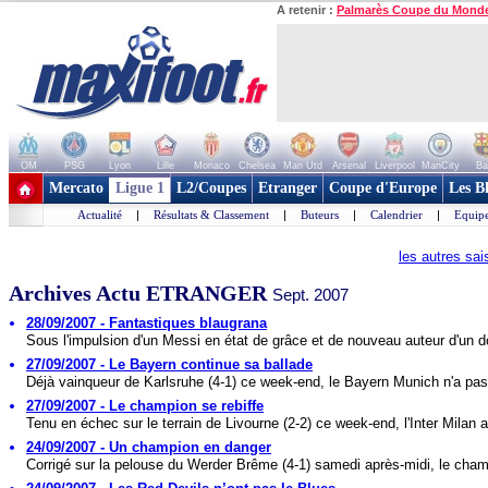
A retenir :
Palmarès Coupe du Mond
OM
PSG
Lyon
Lille
Monaco
Chelsea
Man Utd
Arsenal
Liverpool
ManCity
Ba
+ de clubs
Mercato
Ligue 1
L2/Coupes
Etranger
Coupe d'Europe
Les B
Actualité
|
Résultats & Classement
|
Buteurs
|
Calendrier
|
Equipe
les autres sa
Archives Actu ETRANGER
Sept. 2007
28/09/2007 - Fantastiques blaugrana
Sous l'impulsion d'un Messi en état de grâce et de nouveau auteur d'un do
27/09/2007 - Le Bayern continue sa ballade
Déjà vainqueur de Karlsruhe (4-1) ce week-end, le Bayern Munich n'a pas f
27/09/2007 - Le champion se rebiffe
Tenu en échec sur le terrain de Livourne (2-2) ce week-end, l'Inter Milan a
24/09/2007 - Un champion en danger
Corrigé sur la pelouse du Werder Brême (4-1) samedi après-midi, le cham