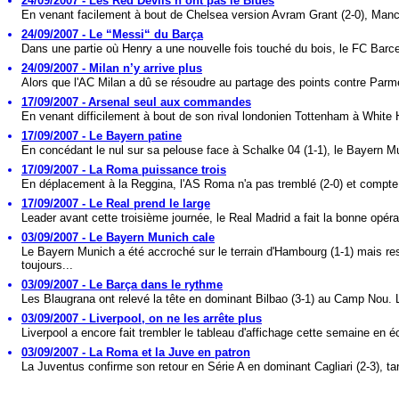
24/09/2007 - Les Red Devils n’ont pas le Blues
En venant facilement à bout de Chelsea version Avram Grant (2-0), Manc
24/09/2007 - Le “Messi“ du Barça
Dans une partie où Henry a une nouvelle fois touché du bois, le FC Barce
24/09/2007 - Milan n’y arrive plus
Alors que l'AC Milan a dû se résoudre au partage des points contre Parme
17/09/2007 - Arsenal seul aux commandes
En venant difficilement à bout de son rival londonien Tottenham à White H
17/09/2007 - Le Bayern patine
En concédant le nul sur sa pelouse face à Schalke 04 (1-1), le Bayern Mu
17/09/2007 - La Roma puissance trois
En déplacement à la Reggina, l'AS Roma n'a pas tremblé (2-0) et compte 
17/09/2007 - Le Real prend le large
Leader avant cette troisième journée, le Real Madrid a fait la bonne opérat
03/09/2007 - Le Bayern Munich cale
Le Bayern Munich a été accroché sur le terrain d'Hambourg (1-1) mais re
toujours...
03/09/2007 - Le Barça dans le rythme
Les Blaugrana ont relevé la tête en dominant Bilbao (3-1) au Camp Nou. L
03/09/2007 - Liverpool, on ne les arrête plus
Liverpool a encore fait trembler le tableau d'affichage cette semaine en é
03/09/2007 - La Roma et la Juve en patron
La Juventus confirme son retour en Série A en dominant Cagliari (2-3), tan